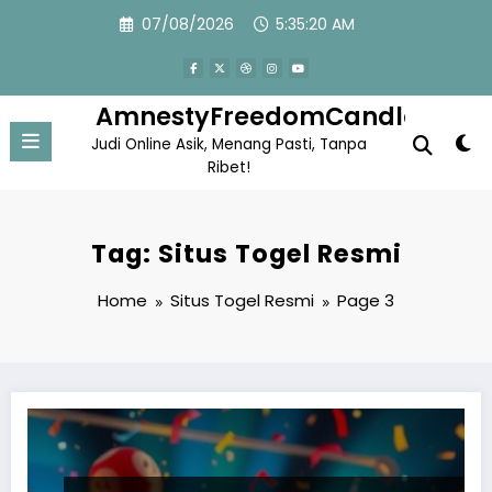
Skip
07/08/2026
5:35:21 AM
to
content
AmnestyFreedomCandles
Judi Online Asik, Menang Pasti, Tanpa
Ribet!
Tag: Situs Togel Resmi
Home
Situs Togel Resmi
Page 3