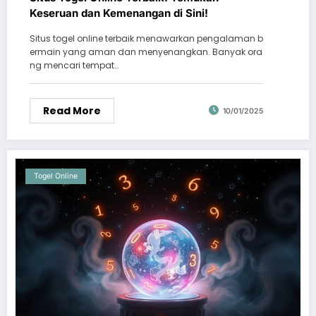
Keseruan dan Kemenangan di Sini!
Situs togel online terbaik menawarkan pengalaman b
ermain yang aman dan menyenangkan. Banyak ora
ng mencari tempat…
Read More
10/01/2025
Togel Online