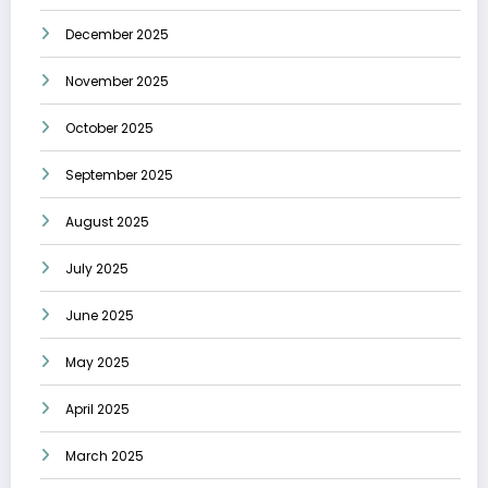
December 2025
November 2025
October 2025
September 2025
August 2025
July 2025
June 2025
May 2025
April 2025
March 2025