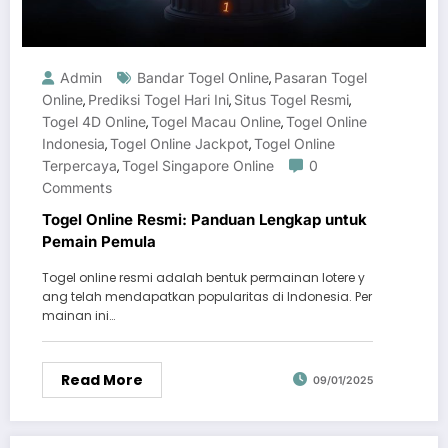
Admin
Bandar Togel Online
Pasaran Togel
,
Online
Prediksi Togel Hari Ini
Situs Togel Resmi
,
,
,
Togel 4D Online
Togel Macau Online
Togel Online
,
,
Indonesia
Togel Online Jackpot
Togel Online
,
,
Terpercaya
Togel Singapore Online
0
,
Comments
Togel Online Resmi: Panduan Lengkap untuk
Pemain Pemula
Togel online resmi adalah bentuk permainan lotere y
ang telah mendapatkan popularitas di Indonesia. Per
mainan ini…
Read More
09/01/2025