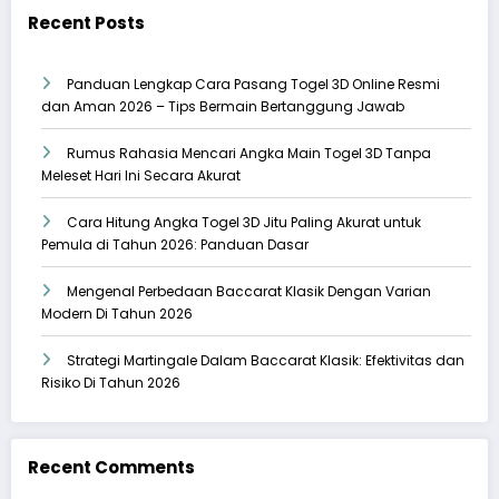
Recent Posts
Panduan Lengkap Cara Pasang Togel 3D Online Resmi
dan Aman 2026 – Tips Bermain Bertanggung Jawab
Rumus Rahasia Mencari Angka Main Togel 3D Tanpa
Meleset Hari Ini Secara Akurat
Cara Hitung Angka Togel 3D Jitu Paling Akurat untuk
Pemula di Tahun 2026: Panduan Dasar
Mengenal Perbedaan Baccarat Klasik Dengan Varian
Modern Di Tahun 2026
Strategi Martingale Dalam Baccarat Klasik: Efektivitas dan
Risiko Di Tahun 2026
Recent Comments