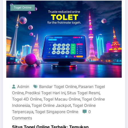
Togel Online
Admin
Bandar Togel Online
Pasaran Togel
,
Online
Prediksi Togel Hari Ini
Situs Togel Resmi
,
,
,
Togel 4D Online
Togel Macau Online
Togel Online
,
,
Indonesia
Togel Online Jackpot
Togel Online
,
,
Terpercaya
Togel Singapore Online
0
,
Comments
Situs Togel Online Terbaik: Temukan