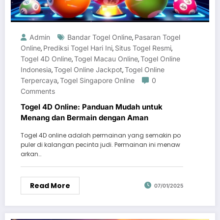
Admin
Bandar Togel Online
Pasaran Togel
,
Online
Prediksi Togel Hari Ini
Situs Togel Resmi
,
,
,
Togel 4D Online
Togel Macau Online
Togel Online
,
,
Indonesia
Togel Online Jackpot
Togel Online
,
,
Terpercaya
Togel Singapore Online
0
,
Comments
Togel 4D Online: Panduan Mudah untuk
Menang dan Bermain dengan Aman
Togel 4D online adalah permainan yang semakin po
puler di kalangan pecinta judi. Permainan ini menaw
arkan…
Read More
07/01/2025