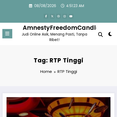
Skip
08/08/2026
4:51:23 AM
to
content
AmnestyFreedomCandles
Judi Online Asik, Menang Pasti, Tanpa
Ribet!
Tag: RTP Tinggi
Home
RTP Tinggi