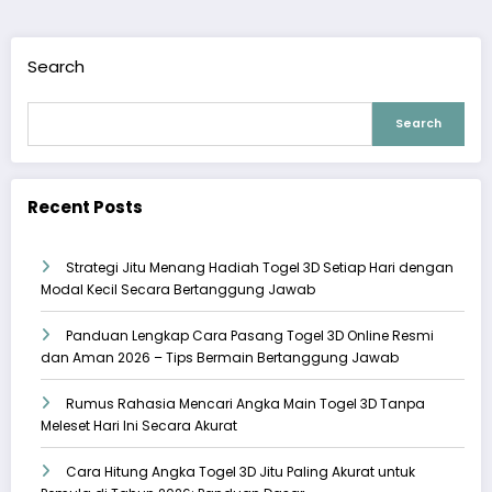
Search
Search
Recent Posts
Strategi Jitu Menang Hadiah Togel 3D Setiap Hari dengan
Modal Kecil Secara Bertanggung Jawab
Panduan Lengkap Cara Pasang Togel 3D Online Resmi
dan Aman 2026 – Tips Bermain Bertanggung Jawab
Rumus Rahasia Mencari Angka Main Togel 3D Tanpa
Meleset Hari Ini Secara Akurat
Cara Hitung Angka Togel 3D Jitu Paling Akurat untuk