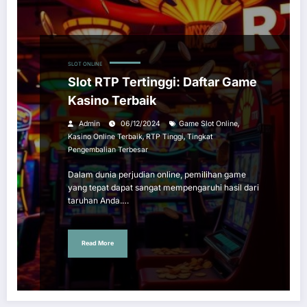
SLOT ONLINE
Slot RTP Tertinggi: Daftar Game
Kasino Terbaik
,
Admin
06/12/2024
Game Slot Online
,
,
Kasino Online Terbaik
RTP Tinggi
Tingkat
Pengembalian Terbesar
Dalam dunia perjudian online, pemilihan game
yang tepat dapat sangat mempengaruhi hasil dari
taruhan Anda.…
Read More