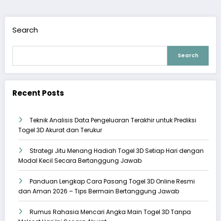
Search
Search
Recent Posts
Teknik Analisis Data Pengeluaran Terakhir untuk Prediksi
Togel 3D Akurat dan Terukur
Strategi Jitu Menang Hadiah Togel 3D Setiap Hari dengan
Modal Kecil Secara Bertanggung Jawab
Panduan Lengkap Cara Pasang Togel 3D Online Resmi
dan Aman 2026 – Tips Bermain Bertanggung Jawab
Rumus Rahasia Mencari Angka Main Togel 3D Tanpa