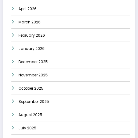
April 2026
March 2026
February 2026
January 2026
December 2025
November 2025
October 2025
September 2025
August 2025
July 2025