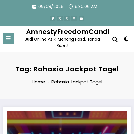
Skip
09/08/2026
9:30:07 AM
to
content
AmnestyFreedomCandles
Judi Online Asik, Menang Pasti, Tanpa
Ribet!
Tag: Rahasia Jackpot Togel
Home
Rahasia Jackpot Togel