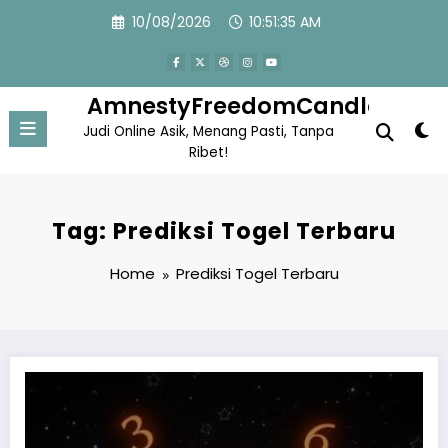
Skip
10/08/2026
10:51:35 AM
to
content
AmnestyFreedomCandles
Judi Online Asik, Menang Pasti, Tanpa
Ribet!
Tag: Prediksi Togel Terbaru
Home
Prediksi Togel Terbaru