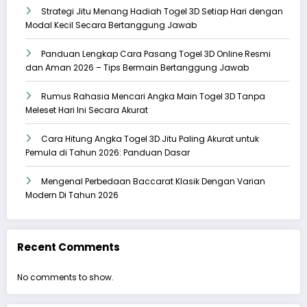
Strategi Jitu Menang Hadiah Togel 3D Setiap Hari dengan
Modal Kecil Secara Bertanggung Jawab
Panduan Lengkap Cara Pasang Togel 3D Online Resmi
dan Aman 2026 – Tips Bermain Bertanggung Jawab
Rumus Rahasia Mencari Angka Main Togel 3D Tanpa
Meleset Hari Ini Secara Akurat
Cara Hitung Angka Togel 3D Jitu Paling Akurat untuk
Pemula di Tahun 2026: Panduan Dasar
Mengenal Perbedaan Baccarat Klasik Dengan Varian
Modern Di Tahun 2026
Recent Comments
No comments to show.