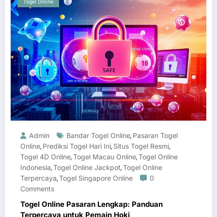
Togel Online
Admin
Bandar Togel Online
Pasaran Togel
,
Online
Prediksi Togel Hari Ini
Situs Togel Resmi
,
,
,
Togel 4D Online
Togel Macau Online
Togel Online
,
,
Indonesia
Togel Online Jackpot
Togel Online
,
,
Terpercaya
Togel Singapore Online
0
,
Comments
Togel Online Pasaran Lengkap: Panduan
Terpercaya untuk Pemain Hoki