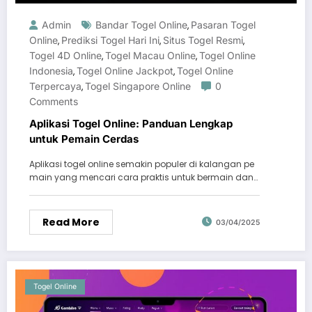
Admin
Bandar Togel Online
Pasaran Togel
,
Online
Prediksi Togel Hari Ini
Situs Togel Resmi
,
,
,
Togel 4D Online
Togel Macau Online
Togel Online
,
,
Indonesia
Togel Online Jackpot
Togel Online
,
,
Terpercaya
Togel Singapore Online
0
,
Comments
Aplikasi Togel Online: Panduan Lengkap
untuk Pemain Cerdas
Aplikasi togel online semakin populer di kalangan pe
main yang mencari cara praktis untuk bermain dan…
Read More
03/04/2025
Togel Online