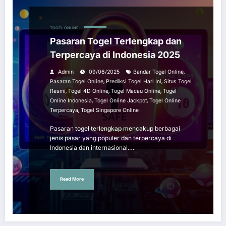
TOGEL ONLINE
Pasaran Togel Terlengkap dan
Terpercaya di Indonesia 2025
,
Admin
09/06/2025
Bandar Togel Online
,
,
Pasaran Togel Online
Prediksi Togel Hari Ini
Situs Togel
,
,
,
Resmi
Togel 4D Online
Togel Macau Online
Togel
,
,
Online Indonesia
Togel Online Jackpot
Togel Online
,
Terpercaya
Togel Singapore Online
Pasaran togel terlengkap mencakup berbagai
jenis pasar yang populer dan terpercaya di
Indonesia dan internasional.…
Read More