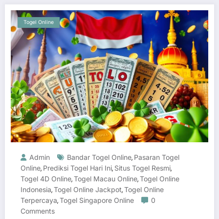
Togel Online
Admin
Bandar Togel Online
Pasaran Togel
,
Online
Prediksi Togel Hari Ini
Situs Togel Resmi
,
,
,
Togel 4D Online
Togel Macau Online
Togel Online
,
,
Indonesia
Togel Online Jackpot
Togel Online
,
,
Terpercaya
Togel Singapore Online
0
,
Comments