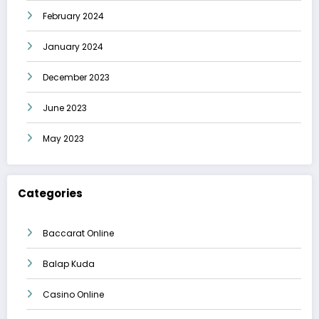
February 2024
January 2024
December 2023
June 2023
May 2023
Categories
Baccarat Online
Balap Kuda
Casino Online