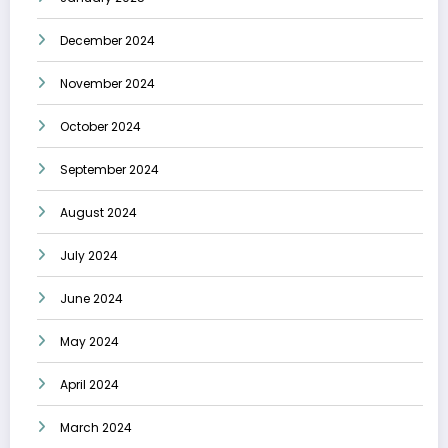
December 2024
November 2024
October 2024
September 2024
August 2024
July 2024
June 2024
May 2024
April 2024
March 2024