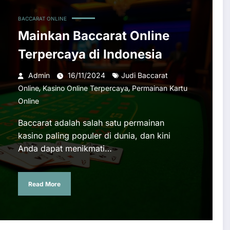
BACCARAT ONLINE
Mainkan Baccarat Online
Terpercaya di Indonesia
Admin
16/11/2024
Judi Baccarat
,
,
Online
Kasino Online Terpercaya
Permainan Kartu
Online
Baccarat adalah salah satu permainan
kasino paling populer di dunia, dan kini
Anda dapat menikmati…
Read More