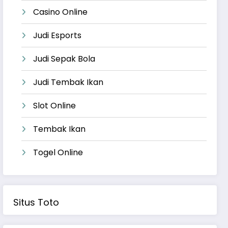
Casino Online
Judi Esports
Judi Sepak Bola
Judi Tembak Ikan
Slot Online
Tembak Ikan
Togel Online
Situs Toto