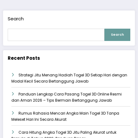
Search
Search
Recent Posts
Strategi Jitu Menang Hadiah Togel 3D Setiap Hari dengan
Modal Kecil Secara Bertanggung Jawab
Panduan Lengkap Cara Pasang Togel 3D Online Resmi
dan Aman 2026 – Tips Bermain Bertanggung Jawab
Rumus Rahasia Mencari Angka Main Togel 3D Tanpa
Meleset Hari Ini Secara Akurat
Cara Hitung Angka Togel 3D Jitu Paling Akurat untuk