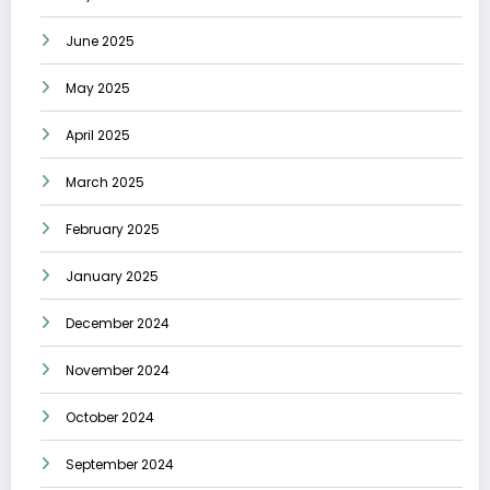
June 2025
May 2025
April 2025
March 2025
February 2025
January 2025
December 2024
November 2024
October 2024
September 2024