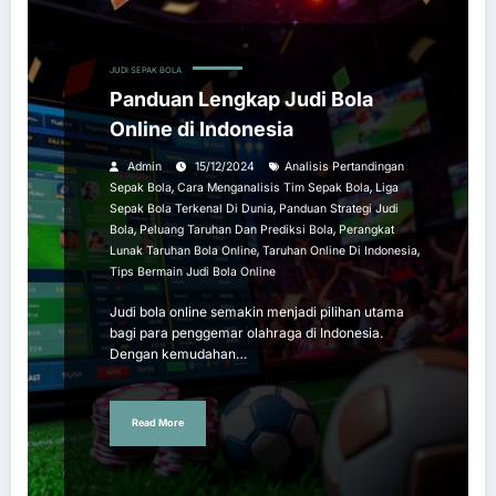
JUDI SEPAK BOLA
Panduan Lengkap Judi Bola
Online di Indonesia
Admin
15/12/2024
Analisis Pertandingan
,
,
Sepak Bola
Cara Menganalisis Tim Sepak Bola
Liga
,
Sepak Bola Terkenal Di Dunia
Panduan Strategi Judi
,
,
Bola
Peluang Taruhan Dan Prediksi Bola
Perangkat
,
,
Lunak Taruhan Bola Online
Taruhan Online Di Indonesia
Tips Bermain Judi Bola Online
Judi bola online semakin menjadi pilihan utama
bagi para penggemar olahraga di Indonesia.
Dengan kemudahan…
Read More