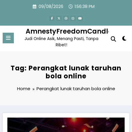
Skip
09/08/2026
1:56:39 PM
to
content
AmnestyFreedomCandles
Judi Online Asik, Menang Pasti, Tanpa
Ribet!
Tag: Perangkat lunak taruhan
bola online
Home
Perangkat lunak taruhan bola online