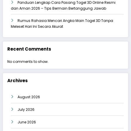
Panduan Lengkap Cara Pasang Togel 3D Online Resmi
dan Aman 2026 – Tips Bermain Bertanggung Jawab
Rumus Rahasia Mencari Angka Main Togel 3D Tanpa
Meleset Hari Ini Secara Akurat
Recent Comments
No comments to show.
Archives
August 2026
July 2026
June 2026