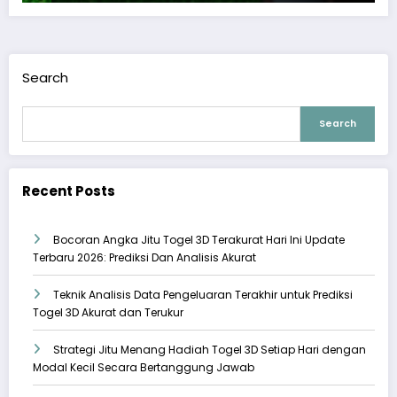
Search
Search
Recent Posts
Bocoran Angka Jitu Togel 3D Terakurat Hari Ini Update
Terbaru 2026: Prediksi Dan Analisis Akurat
Teknik Analisis Data Pengeluaran Terakhir untuk Prediksi
Togel 3D Akurat dan Terukur
Strategi Jitu Menang Hadiah Togel 3D Setiap Hari dengan
Modal Kecil Secara Bertanggung Jawab