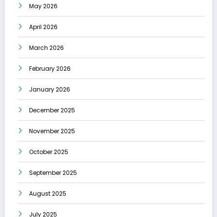
May 2026
April 2026
March 2026
February 2026
January 2026
December 2025
November 2025
October 2025
September 2025
August 2025
July 2025