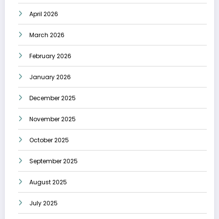
April 2026
March 2026
February 2026
January 2026
December 2025
November 2025
October 2025
September 2025
August 2025
July 2025