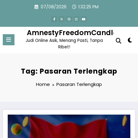
Skip
07/08/2026
1:32:26 PM
to
content
AmnestyFreedomCandles
Judi Online Asik, Menang Pasti, Tanpa
Ribet!
Tag: Pasaran Terlengkap
Home
Pasaran Terlengkap