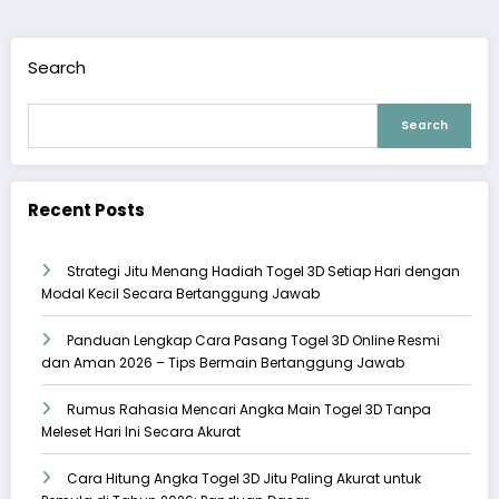
Search
Search
Recent Posts
Strategi Jitu Menang Hadiah Togel 3D Setiap Hari dengan
Modal Kecil Secara Bertanggung Jawab
Panduan Lengkap Cara Pasang Togel 3D Online Resmi
dan Aman 2026 – Tips Bermain Bertanggung Jawab
Rumus Rahasia Mencari Angka Main Togel 3D Tanpa
Meleset Hari Ini Secara Akurat
Cara Hitung Angka Togel 3D Jitu Paling Akurat untuk