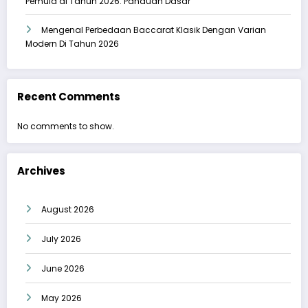
Pemula di Tahun 2026: Panduan Dasar
Mengenal Perbedaan Baccarat Klasik Dengan Varian
Modern Di Tahun 2026
Recent Comments
No comments to show.
Archives
August 2026
July 2026
June 2026
May 2026