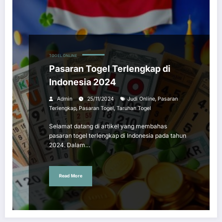
TOGEL ONLINE
Pasaran Togel Terlengkap di
Indonesia 2024
,
Admin
25/11/2024
Judi Online
Pasaran
,
,
Terlengkap
Pasaran Togel
Taruhan Togel
Selamat datang di artikel yang membahas
pasaran togel terlengkap di Indonesia pada tahun
2024. Dalam…
Read More