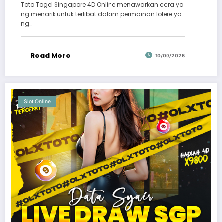
Toto Togel Singapore 4D Online menawarkan cara ya
ng menarik untuk terlibat dalam permainan lotere ya
ng…
Read More
19/09/2025
Slot Online