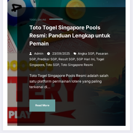
TOGEL ONLINE
Toto Togel Singapore Pools
Resmi: Panduan Lengkap untuk
Pemain
,
Admin
23/09/2025
Angka SGP
Pasaran
,
,
,
,
SGP
Prediksi SGP
Result SGP
SGP Hari Ini
Togel
,
,
Singapore
Toto SGP
Toto Singapore Resmi
Toto Togel Singapore Pools Resmi adalah salah
satu platform permainan lotere yang paling
terkenal di…
Read More