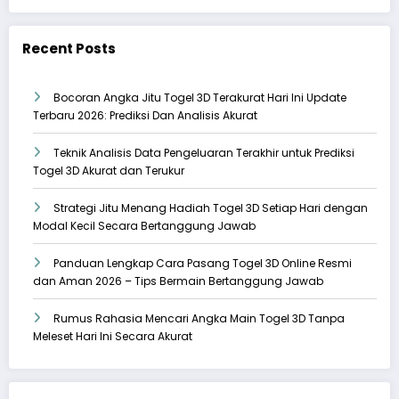
Recent Posts
Bocoran Angka Jitu Togel 3D Terakurat Hari Ini Update
Terbaru 2026: Prediksi Dan Analisis Akurat
Teknik Analisis Data Pengeluaran Terakhir untuk Prediksi
Togel 3D Akurat dan Terukur
Strategi Jitu Menang Hadiah Togel 3D Setiap Hari dengan
Modal Kecil Secara Bertanggung Jawab
Panduan Lengkap Cara Pasang Togel 3D Online Resmi
dan Aman 2026 – Tips Bermain Bertanggung Jawab
Rumus Rahasia Mencari Angka Main Togel 3D Tanpa
Meleset Hari Ini Secara Akurat