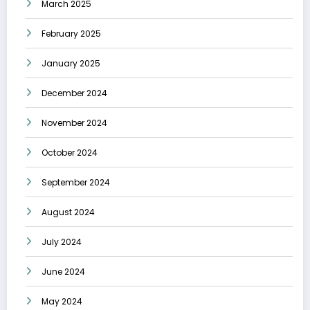
March 2025
February 2025
January 2025
December 2024
November 2024
October 2024
September 2024
August 2024
July 2024
June 2024
May 2024