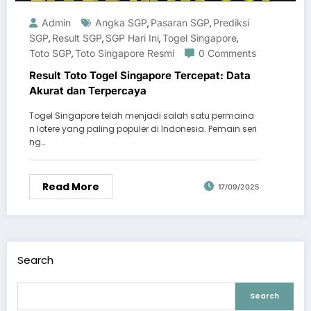
Admin
Angka SGP
Pasaran SGP
Prediksi
,
,
SGP
Result SGP
SGP Hari Ini
Togel Singapore
,
,
,
,
Toto SGP
Toto Singapore Resmi
0 Comments
,
Result Toto Togel Singapore Tercepat: Data
Akurat dan Terpercaya
Togel Singapore telah menjadi salah satu permaina
n lotere yang paling populer di Indonesia. Pemain seri
ng…
Read More
17/09/2025
Search
Search