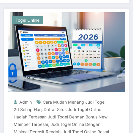
Togel Online
Admin
Cara Mudah Menang Judi Togel
,
2d Setiap Hari
Daftar Situs Judi Togel Online
,
Hadiah Terbesar
Judi Togel Dengan Bonus New
,
Member Terbesar
Judi Togel Online Dengan
,
Minimal Deposit Rendah
Judi Togel Online Resmi