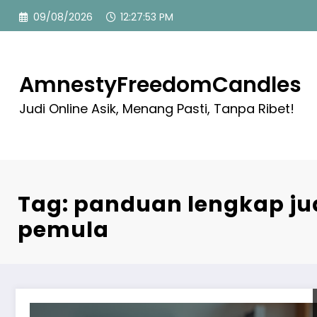
Skip
09/08/2026
12:27:55 PM
to
content
AmnestyFreedomCandles
Judi Online Asik, Menang Pasti, Tanpa Ribet!
Tag: panduan lengkap jud
pemula