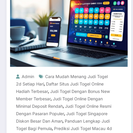
Admin
Cara Mudah Menang Judi Togel
,
2d Setiap Hari
Daftar Situs Judi Togel Online
,
Hadiah Terbesar
Judi Togel Dengan Bonus New
,
Member Terbesar
Judi Togel Online Dengan
,
Minimal Deposit Rendah
Judi Togel Online Resmi
,
Dengan Pasaran Populer
Judi Togel Singapore
,
Diskon Besar Dan Aman
Panduan Lengkap Judi
,
Togel Bagi Pemula
Prediksi Judi Togel Macau 4d