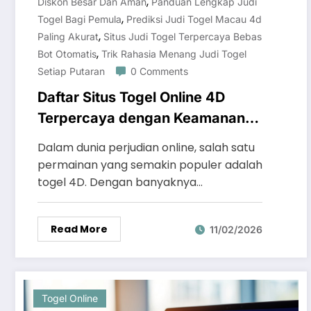
,
Diskon Besar Dan Aman
Panduan Lengkap Judi
,
Togel Bagi Pemula
Prediksi Judi Togel Macau 4d
,
Paling Akurat
Situs Judi Togel Terpercaya Bebas
,
Bot Otomatis
Trik Rahasia Menang Judi Togel
Setiap Putaran
0 Comments
Daftar Situs Togel Online 4D
Terpercaya dengan Keamanan
Tinggi untuk Pengalaman
Dalam dunia perjudian online, salah satu
Bermain Aman
permainan yang semakin populer adalah
togel 4D. Dengan banyaknya…
Read More
11/02/2026
Togel Online