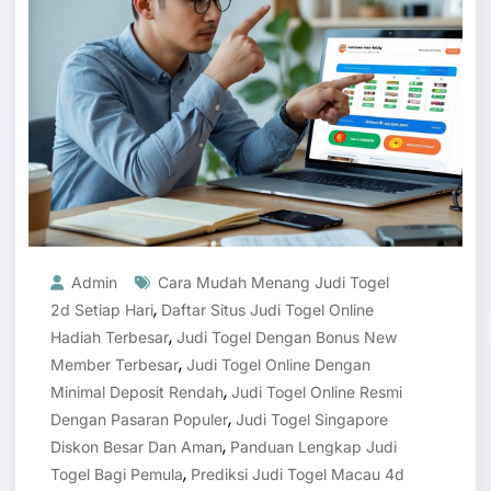
Admin
Cara Mudah Menang Judi Togel
,
2d Setiap Hari
Daftar Situs Judi Togel Online
,
Hadiah Terbesar
Judi Togel Dengan Bonus New
,
Member Terbesar
Judi Togel Online Dengan
,
Minimal Deposit Rendah
Judi Togel Online Resmi
,
Dengan Pasaran Populer
Judi Togel Singapore
,
Diskon Besar Dan Aman
Panduan Lengkap Judi
,
Togel Bagi Pemula
Prediksi Judi Togel Macau 4d