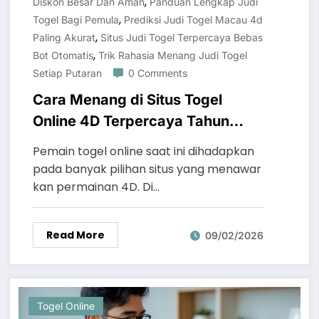
,
Diskon Besar Dan Aman
Panduan Lengkap Judi
,
Togel Bagi Pemula
Prediksi Judi Togel Macau 4d
,
Paling Akurat
Situs Judi Togel Terpercaya Bebas
,
Bot Otomatis
Trik Rahasia Menang Judi Togel
Setiap Putaran
0 Comments
Cara Menang di Situs Togel
Online 4D Terpercaya Tahun
2026: Strategi dan Tips Efektif
Pemain togel online saat ini dihadapkan
pada banyak pilihan situs yang menawar
kan permainan 4D. Di…
Read More
09/02/2026
Togel Online