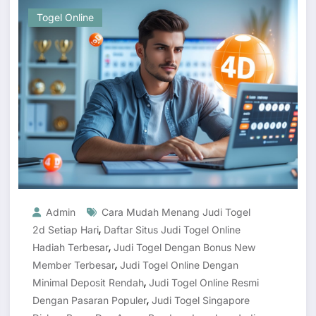
Togel Online
Admin
Cara Mudah Menang Judi Togel
,
2d Setiap Hari
Daftar Situs Judi Togel Online
,
Hadiah Terbesar
Judi Togel Dengan Bonus New
,
Member Terbesar
Judi Togel Online Dengan
,
Minimal Deposit Rendah
Judi Togel Online Resmi
,
Dengan Pasaran Populer
Judi Togel Singapore