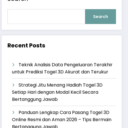
Search
Recent Posts
Teknik Analisis Data Pengeluaran Terakhir
untuk Prediksi Togel 3D Akurat dan Terukur
Strategi Jitu Menang Hadiah Togel 3D
Setiap Hari dengan Modal Kecil Secara
Bertanggung Jawab
Panduan Lengkap Cara Pasang Togel 3D
Online Resmi dan Aman 2026 – Tips Bermain
Bertanggung Jawab