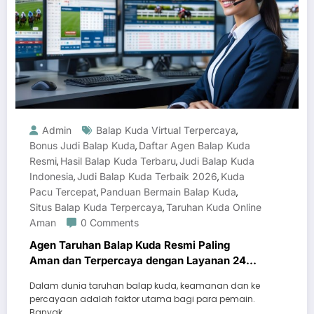
Admin
Balap Kuda Virtual Terpercaya
,
Bonus Judi Balap Kuda
Daftar Agen Balap Kuda
,
Resmi
Hasil Balap Kuda Terbaru
Judi Balap Kuda
,
,
Indonesia
Judi Balap Kuda Terbaik 2026
Kuda
,
,
Pacu Tercepat
Panduan Bermain Balap Kuda
,
,
Situs Balap Kuda Terpercaya
Taruhan Kuda Online
,
Aman
0 Comments
Agen Taruhan Balap Kuda Resmi Paling
Aman dan Terpercaya dengan Layanan 24
Jam
Dalam dunia taruhan balap kuda, keamanan dan ke
percayaan adalah faktor utama bagi para pemain.
Banyak…