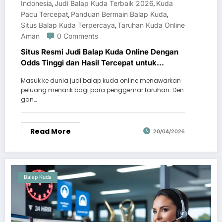
Indonesia
Judi Balap Kuda Terbaik 2026
Kuda
,
,
Pacu Tercepat
Panduan Bermain Balap Kuda
,
,
Situs Balap Kuda Terpercaya
Taruhan Kuda Online
,
Aman
0 Comments
Situs Resmi Judi Balap Kuda Online Dengan
Odds Tinggi dan Hasil Tercepat untuk
Penggemar Balap
Masuk ke dunia judi balap kuda online menawarkan
peluang menarik bagi para penggemar taruhan. Den
gan…
Read More
20/04/2026
Balap Kuda