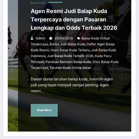
BALAP KUDA
Agen Resmi Judi Balap Kuda
Terpercaya dengan Pasaran
Lengkap dan Odds Terbaik 2026
Admin
25/04/2026
Balap Kuda Virtual
,
,
Terpercaya
Bonus Judi Balap Kuda
Daftar Agen Balap
,
,
Kuda Resmi
Hasil Balap Kuda Terbaru
Judi Balap Kuda
,
,
Indonesia
Judi Balap Kuda Terbaik 2026
Kuda Pacu
,
,
Tercepat
Panduan Bermain Balap Kuda
Situs Balap Kuda
,
Terpercaya
Taruhan Kuda Online Aman
Dalam dunia taruhan balap kuda, memilih agen
judi yang tepat menjadi sangat penting. Agen
resmi…
Read More