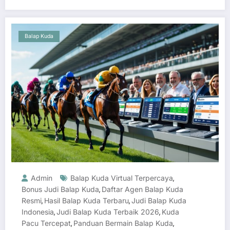
Balap Kuda
Admin
Balap Kuda Virtual Terpercaya
,
Bonus Judi Balap Kuda
Daftar Agen Balap Kuda
,
Resmi
Hasil Balap Kuda Terbaru
Judi Balap Kuda
,
,
Indonesia
Judi Balap Kuda Terbaik 2026
Kuda
,
,
Pacu Tercepat
Panduan Bermain Balap Kuda
,
,