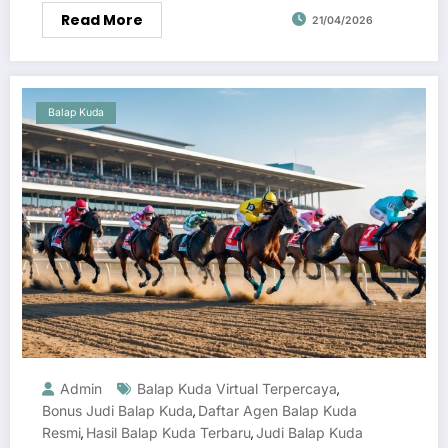
Read More
21/04/2026
Balap Kuda
Admin
Balap Kuda Virtual Terpercaya
,
Bonus Judi Balap Kuda
Daftar Agen Balap Kuda
,
Resmi
Hasil Balap Kuda Terbaru
Judi Balap Kuda
,
,