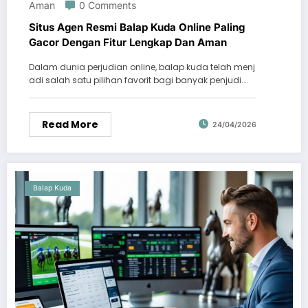
Aman
0 Comments
Situs Agen Resmi Balap Kuda Online Paling
Gacor Dengan Fitur Lengkap Dan Aman
Dalam dunia perjudian online, balap kuda telah menj
adi salah satu pilihan favorit bagi banyak penjudi.…
Read More
24/04/2026
Balap Kuda