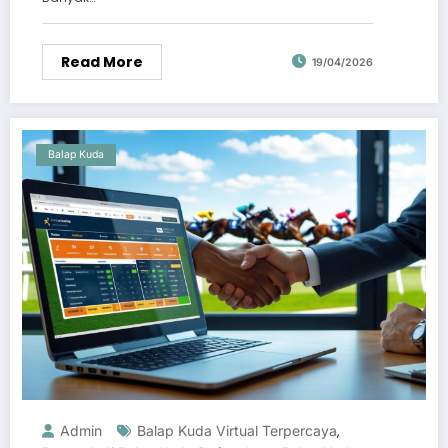
Read More
19/04/2026
Balap Kuda
Admin
Balap Kuda Virtual Terpercaya
,