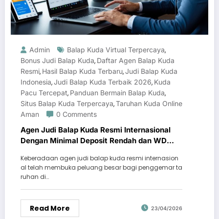
Admin
Balap Kuda Virtual Terpercaya
,
Bonus Judi Balap Kuda
Daftar Agen Balap Kuda
,
Resmi
Hasil Balap Kuda Terbaru
Judi Balap Kuda
,
,
Indonesia
Judi Balap Kuda Terbaik 2026
Kuda
,
,
Pacu Tercepat
Panduan Bermain Balap Kuda
,
,
Situs Balap Kuda Terpercaya
Taruhan Kuda Online
,
Aman
0 Comments
Agen Judi Balap Kuda Resmi Internasional
Dengan Minimal Deposit Rendah dan WD
Cepat: Solusi Cerdas untuk Taruhan Aman
Keberadaan agen judi balap kuda resmi internasion
al telah membuka peluang besar bagi penggemar ta
ruhan di…
Read More
23/04/2026