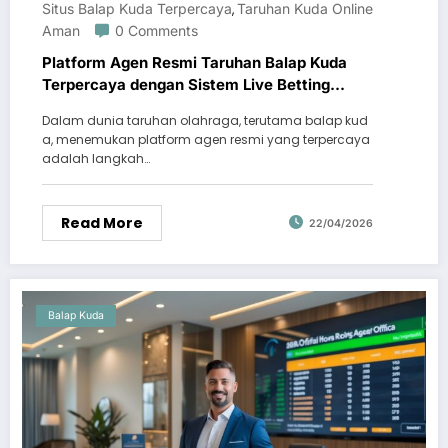
Situs Balap Kuda Terpercaya
Taruhan Kuda Online
,
Aman
0 Comments
Platform Agen Resmi Taruhan Balap Kuda
Terpercaya dengan Sistem Live Betting
Terbaik
Dalam dunia taruhan olahraga, terutama balap kud
a, menemukan platform agen resmi yang terpercaya
adalah langkah…
Read More
22/04/2026
Balap Kuda