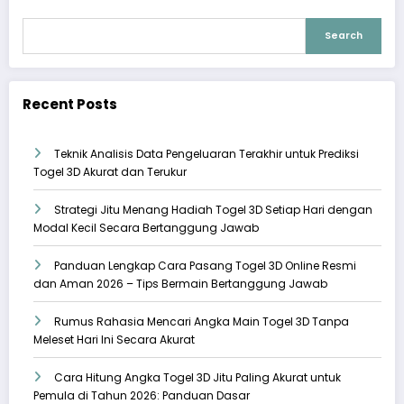
Search
Recent Posts
Teknik Analisis Data Pengeluaran Terakhir untuk Prediksi
Togel 3D Akurat dan Terukur
Strategi Jitu Menang Hadiah Togel 3D Setiap Hari dengan
Modal Kecil Secara Bertanggung Jawab
Panduan Lengkap Cara Pasang Togel 3D Online Resmi
dan Aman 2026 – Tips Bermain Bertanggung Jawab
Rumus Rahasia Mencari Angka Main Togel 3D Tanpa
Meleset Hari Ini Secara Akurat
Cara Hitung Angka Togel 3D Jitu Paling Akurat untuk
Pemula di Tahun 2026: Panduan Dasar