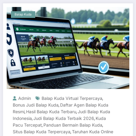
Balap Kuda
Admin
Balap Kuda Virtual Terpercaya
,
Bonus Judi Balap Kuda
Daftar Agen Balap Kuda
,
Resmi
Hasil Balap Kuda Terbaru
Judi Balap Kuda
,
,
Indonesia
Judi Balap Kuda Terbaik 2026
Kuda
,
,
Pacu Tercepat
Panduan Bermain Balap Kuda
,
,
Situs Balap Kuda Terpercaya
Taruhan Kuda Online
,