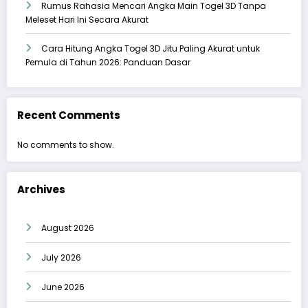
Rumus Rahasia Mencari Angka Main Togel 3D Tanpa
Meleset Hari Ini Secara Akurat
Cara Hitung Angka Togel 3D Jitu Paling Akurat untuk
Pemula di Tahun 2026: Panduan Dasar
Recent Comments
No comments to show.
Archives
August 2026
July 2026
June 2026