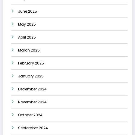
June 2025
May 2025
April 2025
March 2025
February 2025
January 2025
December 2024
November 2024
October 2024
September 2024