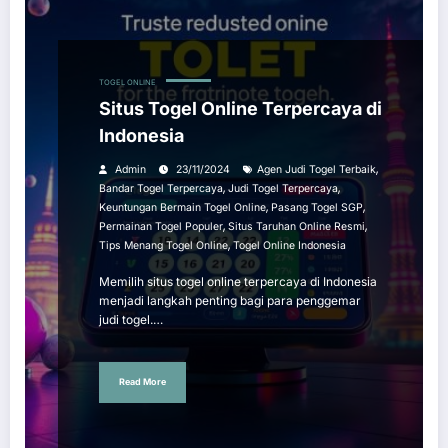
TOGEL ONLINE
Situs Togel Online Terpercaya di
Indonesia
,
Admin
23/11/2024
Agen Judi Togel Terbaik
,
,
Bandar Togel Terpercaya
Judi Togel Terpercaya
,
,
Keuntungan Bermain Togel Online
Pasang Togel SGP
,
,
Permainan Togel Populer
Situs Taruhan Online Resmi
,
Tips Menang Togel Online
Togel Online Indonesia
Memilih situs togel online terpercaya di Indonesia
menjadi langkah penting bagi para penggemar
judi togel.…
Read More