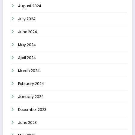
August 2024
July 2024
June 2024
May 2024
April 2024
March 2024
February 2024
January 2024
December 2023
June 2023