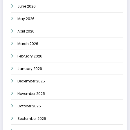
June 2026
May 2026
April 2026
March 2026
February 2026
January 2026
December 2025
November 2025
October 2025
September 2025