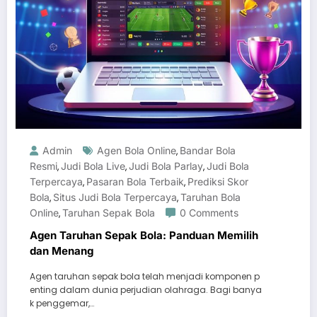
Admin
Agen Bola Online
Bandar Bola
,
Resmi
Judi Bola Live
Judi Bola Parlay
Judi Bola
,
,
,
Terpercaya
Pasaran Bola Terbaik
Prediksi Skor
,
,
Bola
Situs Judi Bola Terpercaya
Taruhan Bola
,
,
Online
Taruhan Sepak Bola
0 Comments
,
Agen Taruhan Sepak Bola: Panduan Memilih
dan Menang
Agen taruhan sepak bola telah menjadi komponen p
enting dalam dunia perjudian olahraga. Bagi banya
k penggemar,…