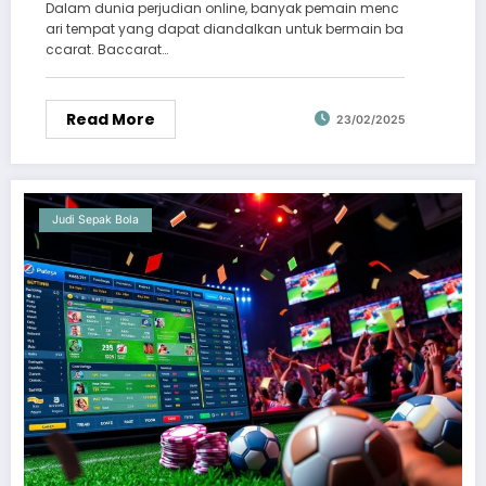
Dalam dunia perjudian online, banyak pemain menc
ari tempat yang dapat diandalkan untuk bermain ba
ccarat. Baccarat…
Read More
23/02/2025
Judi Sepak Bola