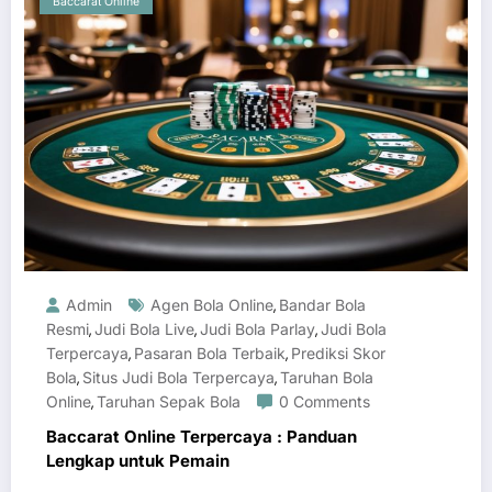
Baccarat Online
Admin
Agen Bola Online
Bandar Bola
,
Resmi
Judi Bola Live
Judi Bola Parlay
Judi Bola
,
,
,
Terpercaya
Pasaran Bola Terbaik
Prediksi Skor
,
,
Bola
Situs Judi Bola Terpercaya
Taruhan Bola
,
,
Online
Taruhan Sepak Bola
0 Comments
,
Baccarat Online Terpercaya : Panduan
Lengkap untuk Pemain