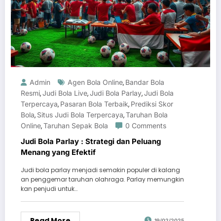
Admin
Agen Bola Online
Bandar Bola
,
Resmi
Judi Bola Live
Judi Bola Parlay
Judi Bola
,
,
,
Terpercaya
Pasaran Bola Terbaik
Prediksi Skor
,
,
Bola
Situs Judi Bola Terpercaya
Taruhan Bola
,
,
Online
Taruhan Sepak Bola
0 Comments
,
Judi Bola Parlay : Strategi dan Peluang
Menang yang Efektif
Judi bola parlay menjadi semakin populer di kalang
an penggemar taruhan olahraga. Parlay memungkin
kan penjudi untuk…
Read More
19/02/2025