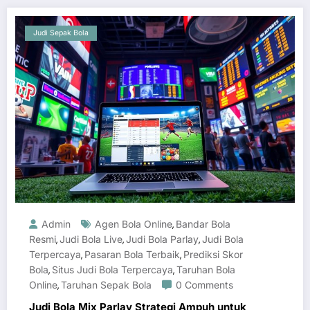
Judi Sepak Bola
Admin
Agen Bola Online
Bandar Bola
,
Resmi
Judi Bola Live
Judi Bola Parlay
Judi Bola
,
,
,
Terpercaya
Pasaran Bola Terbaik
Prediksi Skor
,
,
Bola
Situs Judi Bola Terpercaya
Taruhan Bola
,
,
Online
Taruhan Sepak Bola
0 Comments
,
Judi Bola Mix Parlay Strategi Ampuh untuk