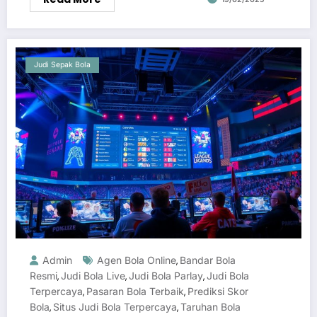
Judi Sepak Bola
Admin
Agen Bola Online
Bandar Bola
,
Resmi
Judi Bola Live
Judi Bola Parlay
Judi Bola
,
,
,
Terpercaya
Pasaran Bola Terbaik
Prediksi Skor
,
,
Bola
Situs Judi Bola Terpercaya
Taruhan Bola
,
,