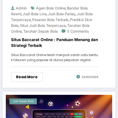
Admin
Agen Bola Online
Bandar Bola
,
Resmi
Judi Bola Live
Judi Bola Parlay
Judi Bola
,
,
,
Terpercaya
Pasaran Bola Terbaik
Prediksi Skor
,
,
Bola
Situs Judi Bola Terpercaya
Taruhan Bola
,
,
Online
Taruhan Sepak Bola
0 Comments
,
Situs Baccarat Online : Panduan Menang dan
Strategi Terbaik
Situs Baccarat Online telah menjadi salah satu bentu
k hiburan yang populer di dunia perjudian digital.…
Read More
22/02/2025
Judi Sepak Bola