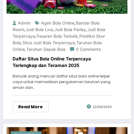
Admin
Agen Bola Online
Bandar Bola
,
Resmi
Judi Bola Live
Judi Bola Parlay
Judi Bola
,
,
,
Terpercaya
Pasaran Bola Terbaik
Prediksi Skor
,
,
Bola
Situs Judi Bola Terpercaya
Taruhan Bola
,
,
Online
Taruhan Sepak Bola
0 Comments
,
Daftar Situs Bola Online Terpercaya
Terlengkap dan Teraman 2025
Banyak orang mencari daftar situs bola online terper
caya untuk memastikan pengalaman taruhan yang
aman dan…
Read More
22/04/2025