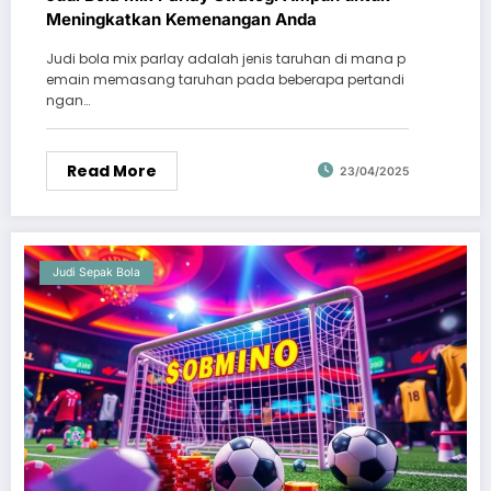
Meningkatkan Kemenangan Anda
Judi bola mix parlay adalah jenis taruhan di mana p
emain memasang taruhan pada beberapa pertandi
ngan…
Read More
23/04/2025
Judi Sepak Bola