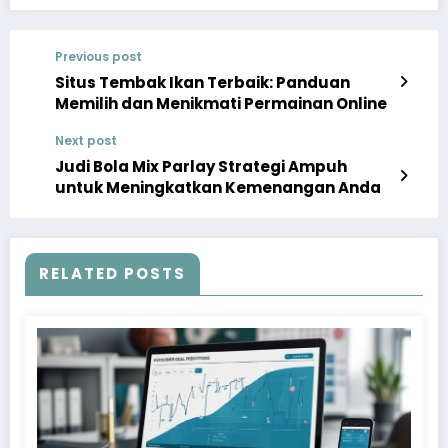
Previous post
Situs Tembak Ikan Terbaik: Panduan
Memilih dan Menikmati Permainan Online
Next post
Judi Bola Mix Parlay Strategi Ampuh
untuk Meningkatkan Kemenangan Anda
RELATED POSTS