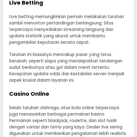
Live Betting
Live betting memungkinkan pemain melakukan taruhan
sambil menonton pertandingan berlangsung. Situs
terpercaya menyediakan streaming langsung dan
update statistik yang akurat untuk membantu
pengambilan keputusan secara cepat.
Taruhan ini biasanya mencakup pasar yang terus
berubah, seperti siapa yang mendapatkan tendangan
sudut berikutnya atau gol dalam menit tertentu.
Kecepatan update odds dan kestabilan server menjadi
aspek krusial dalam layanan ini.
Casino Online
Selain taruhan olahraga, situs bola online terpercaya
juga menawarkan berbagai permainan kasino.
Permainan seperti blackjack, roulette, dan slot hadir
dengan variasi dan tema yang kaya. Dealer live sering
digunakan untuk memberikan pengalaman lebih realistis.