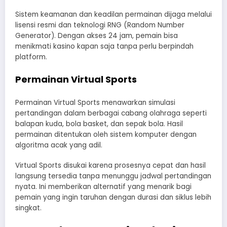
Sistem keamanan dan keadilan permainan dijaga melalui
lisensi resmi dan teknologi RNG (Random Number
Generator). Dengan akses 24 jam, pemain bisa
menikmati kasino kapan saja tanpa perlu berpindah
platform.
Permainan Virtual Sports
Permainan Virtual Sports menawarkan simulasi
pertandingan dalam berbagai cabang olahraga seperti
balapan kuda, bola basket, dan sepak bola. Hasil
permainan ditentukan oleh sistem komputer dengan
algoritma acak yang adil.
Virtual Sports disukai karena prosesnya cepat dan hasil
langsung tersedia tanpa menunggu jadwal pertandingan
nyata. Ini memberikan alternatif yang menarik bagi
pemain yang ingin taruhan dengan durasi dan siklus lebih
singkat.