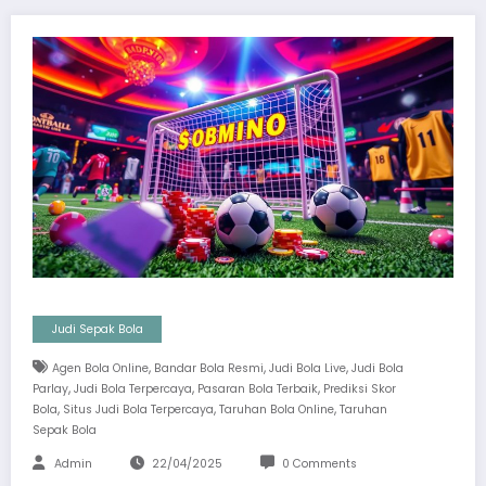
Judi Sepak Bola
,
,
,
Agen Bola Online
Bandar Bola Resmi
Judi Bola Live
Judi Bola
,
,
,
Parlay
Judi Bola Terpercaya
Pasaran Bola Terbaik
Prediksi Skor
,
,
,
Bola
Situs Judi Bola Terpercaya
Taruhan Bola Online
Taruhan
Sepak Bola
Admin
22/04/2025
0 Comments