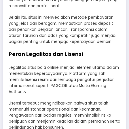
responsif dan profesional.
Selain itu, situs ini menyediakan metode pembayaran
yang jelas dan beragam, memastikan proses deposit
dan penarikan berjalan lancar. Transparansi dalam
aturan taruhan dan odds yang kompetitif juga menjadi
bagian penting untuk menjaga kepercayaan pemain.
Peran Legalitas dan Lisensi
Legalitas situs bola online menjadi elemen utama dalam
menentukan kepercayaannya. Platform yang sah
memiliki lisensi resmi dari lembaga pengatur perjudian
internasional, seperti PAGCOR atau Malta Gaming
Authority.
Lisensi tersebut mengindikasikan bahwa situs telah
memenuhi standar operasional dan keamanan.
Pengawasan dari badan regulasi meminimalisir risiko
penipuan dan menjamin keadilan dalam permainan serta
perlindungan hak konsumen.