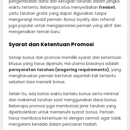
pengembalian dana dari kerugian taruhan dalam jangka
waktu tertentu. Beberapa situs menyediakan
freebet
,
yaitu taruhan gratis yang dapat digunakan tanpa
mengurangi modal pemain. Bonus loyalty dan referral
juga popular untuk mengapresiasi pemain yang aktif dan
mengenalkan teman baru.
Syarat dan Ketentuan Promosi
Setiap bonus dan promosi memiliki syarat dan ketentuan
khusus yang harus dipenuhi. Hal utama biasanya adalah
persyaratan taruhan (wagering requirements)
, yang
mengharuskan pemain bertaruh sejumlah kali tertentu
sebelum bisa menarik bonus.
Selain itu, ada batas waktu berlaku bonus serta minimal
dan maksimal taruhan saat menggunakan dana bonus.
Beberapa promosi juga membatasi jenis taruhan yang
diperbolehkan untuk memenuhi syarat bonus. Pemain
harus membaca ketentuan ini dengan cermat agar tidak
mengalami kendala dalam pencairan hadiah.