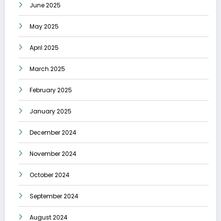
June 2025
May 2025
April 2025
March 2025
February 2025
January 2025
December 2024
November 2024
October 2024
September 2024
August 2024