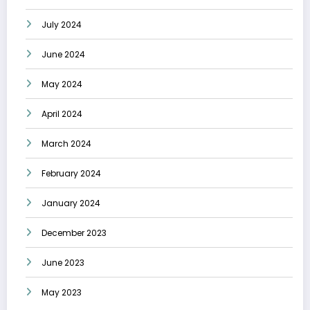
July 2024
June 2024
May 2024
April 2024
March 2024
February 2024
January 2024
December 2023
June 2023
May 2023