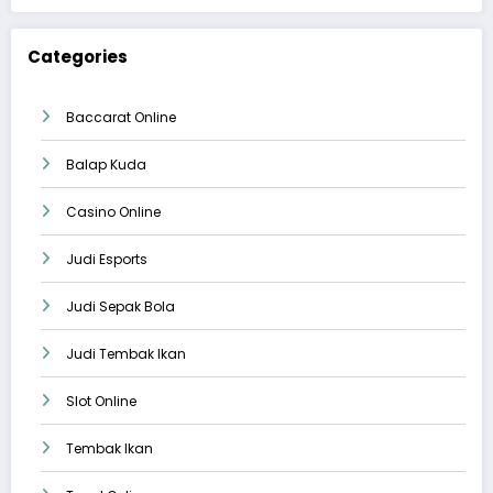
Categories
Baccarat Online
Balap Kuda
Casino Online
Judi Esports
Judi Sepak Bola
Judi Tembak Ikan
Slot Online
Tembak Ikan