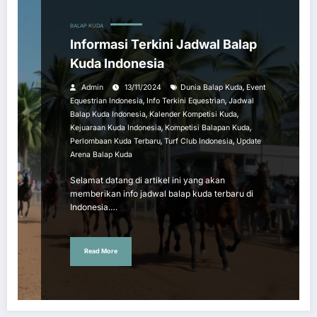
BALAP KUDA
Informasi Terkini Jadwal Balap
Kuda Indonesia
,
Admin
13/11/2024
Dunia Balap Kuda
Event
,
,
Equestrian Indonesia
Info Terkini Equestrian
Jadwal
,
,
Balap Kuda Indonesia
Kalender Kompetisi Kuda
,
,
Kejuaraan Kuda Indonesia
Kompetisi Balapan Kuda
,
,
Perlombaan Kuda Terbaru
Turf Club Indonesia
Update
Arena Balap Kuda
Selamat datang di artikel ini yang akan
memberikan info jadwal balap kuda terbaru di
Indonesia.…
Read More