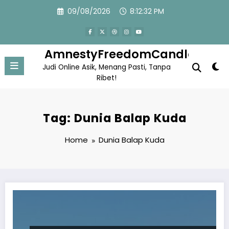
Skip
09/08/2026
8:12:32 PM
to
content
AmnestyFreedomCandles
Judi Online Asik, Menang Pasti, Tanpa
Ribet!
Tag: Dunia Balap Kuda
Home
Dunia Balap Kuda