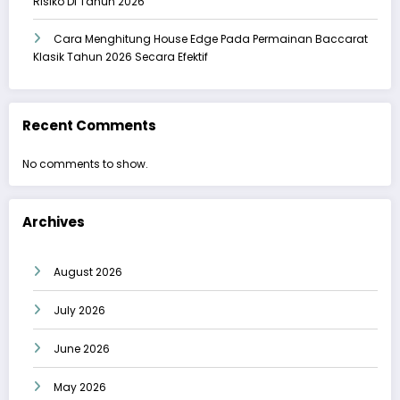
Risiko Di Tahun 2026
Cara Menghitung House Edge Pada Permainan Baccarat
Klasik Tahun 2026 Secara Efektif
Recent Comments
No comments to show.
Archives
August 2026
July 2026
June 2026
May 2026