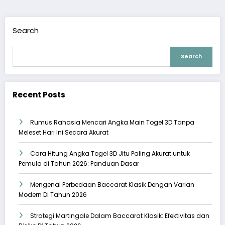
Search
Search
Recent Posts
Rumus Rahasia Mencari Angka Main Togel 3D Tanpa
Meleset Hari Ini Secara Akurat
Cara Hitung Angka Togel 3D Jitu Paling Akurat untuk
Pemula di Tahun 2026: Panduan Dasar
Mengenal Perbedaan Baccarat Klasik Dengan Varian
Modern Di Tahun 2026
Strategi Martingale Dalam Baccarat Klasik: Efektivitas dan