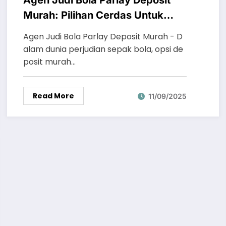
Agen Judi Bola Parlay Deposit
Murah: Pilihan Cerdas Untuk
Para Petaruh
Agen Judi Bola Parlay Deposit Murah - D
alam dunia perjudian sepak bola, opsi de
posit murah…
Read More
11/09/2025