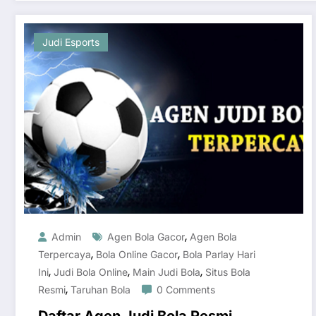
Judi Esports
,
Admin
Agen Bola Gacor
Agen Bola
,
,
Terpercaya
Bola Online Gacor
Bola Parlay Hari
,
,
,
Ini
Judi Bola Online
Main Judi Bola
Situs Bola
,
Resmi
Taruhan Bola
0 Comments