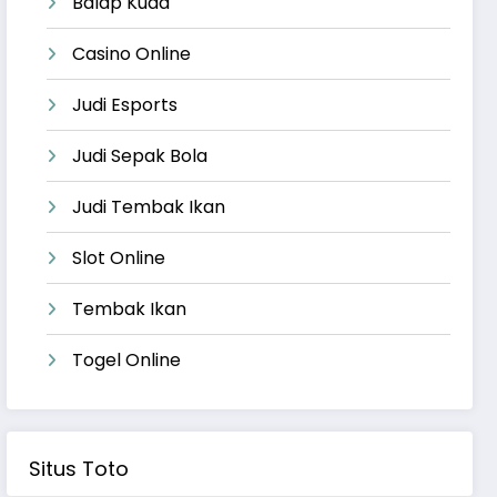
Balap Kuda
Casino Online
Judi Esports
Judi Sepak Bola
Judi Tembak Ikan
Slot Online
Tembak Ikan
Togel Online
Situs Toto