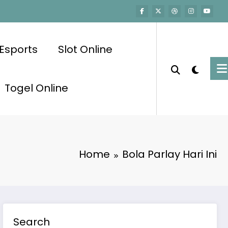
 Esports
Slot Online
Togel Online
Home
Bola Parlay Hari Ini
Search