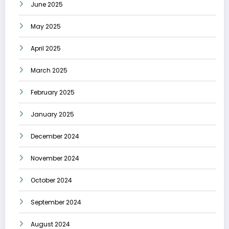
June 2025
May 2025
April 2025
March 2025
February 2025
January 2025
December 2024
November 2024
October 2024
September 2024
August 2024