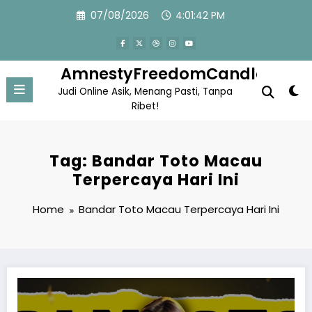
Skip
07/08/2026
4:01:42 PM
to
content
AmnestyFreedomCandles
Judi Online Asik, Menang Pasti, Tanpa
Ribet!
Tag: Bandar Toto Macau
Terpercaya Hari Ini
Home
Bandar Toto Macau Terpercaya Hari Ini