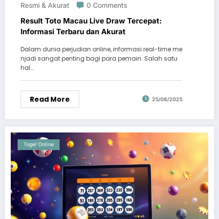
Resmi & Akurat
0 Comments
Result Toto Macau Live Draw Tercepat:
Informasi Terbaru dan Akurat
Dalam dunia perjudian online, informasi real-time me
njadi sangat penting bagi para pemain. Salah satu
hal…
Read More
25/08/2025
Togel Online