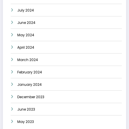
July 2024
June 2024
May 2024
April 2024
March 2024
February 2024
January 2024
December 2023
June 2023
May 2023