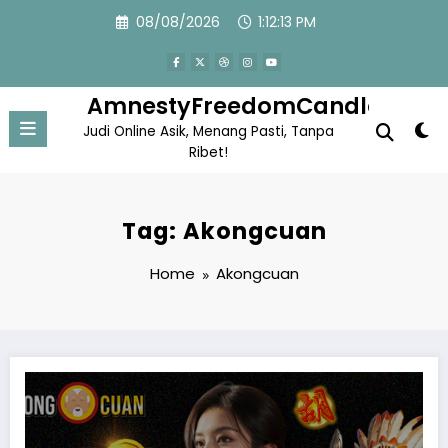
Skip
08/08/2026
1:12:13 PM
to
content
AmnestyFreedomCandles
Judi Online Asik, Menang Pasti, Tanpa
Ribet!
Tag: Akongcuan
Home
Akongcuan