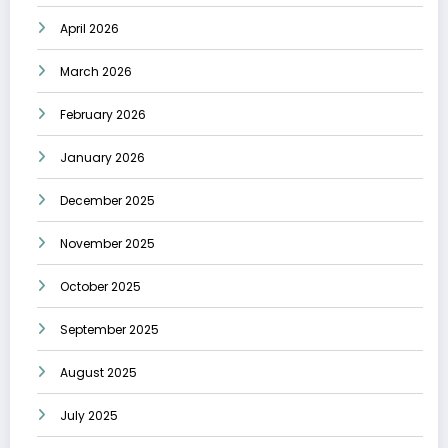
April 2026
March 2026
February 2026
January 2026
December 2025
November 2025
October 2025
September 2025
August 2025
July 2025