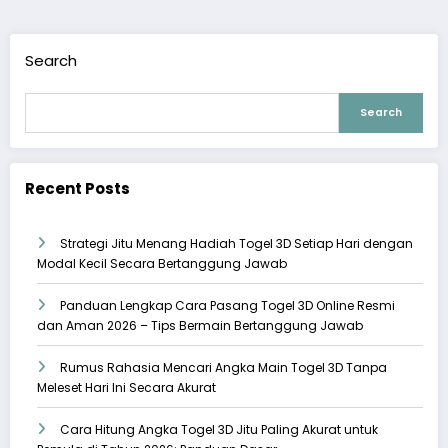
Search
Search
Recent Posts
Strategi Jitu Menang Hadiah Togel 3D Setiap Hari dengan
Modal Kecil Secara Bertanggung Jawab
Panduan Lengkap Cara Pasang Togel 3D Online Resmi
dan Aman 2026 – Tips Bermain Bertanggung Jawab
Rumus Rahasia Mencari Angka Main Togel 3D Tanpa
Meleset Hari Ini Secara Akurat
Cara Hitung Angka Togel 3D Jitu Paling Akurat untuk