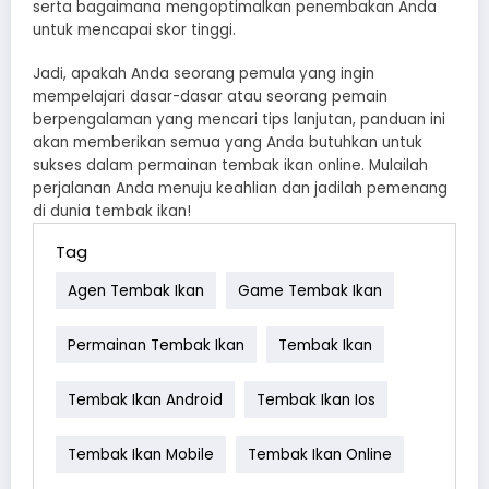
serta bagaimana mengoptimalkan penembakan Anda
untuk mencapai skor tinggi.
Jadi, apakah Anda seorang pemula yang ingin
mempelajari dasar-dasar atau seorang pemain
berpengalaman yang mencari tips lanjutan, panduan ini
akan memberikan semua yang Anda butuhkan untuk
sukses dalam permainan tembak ikan online. Mulailah
perjalanan Anda menuju keahlian dan jadilah pemenang
di dunia tembak ikan!
Tag
Agen Tembak Ikan
Game Tembak Ikan
Permainan Tembak Ikan
Tembak Ikan
Tembak Ikan Android
Tembak Ikan Ios
Tembak Ikan Mobile
Tembak Ikan Online