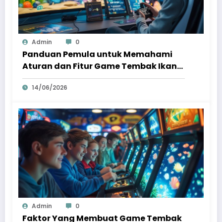
Admin
0
Panduan Pemula untuk Memahami
Aturan dan Fitur Game Tembak Ikan
dengan Mudah
14/06/2026
Admin
0
Faktor Yang Membuat Game Tembak