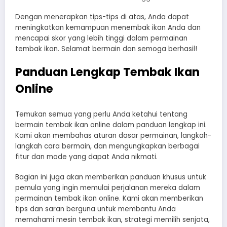
Dengan menerapkan tips-tips di atas, Anda dapat
meningkatkan kemampuan menembak ikan Anda dan
mencapai skor yang lebih tinggi dalam permainan
tembak ikan. Selamat bermain dan semoga berhasil!
Panduan Lengkap Tembak Ikan
Online
Temukan semua yang perlu Anda ketahui tentang
bermain tembak ikan online dalam panduan lengkap ini.
Kami akan membahas aturan dasar permainan, langkah-
langkah cara bermain, dan mengungkapkan berbagai
fitur dan mode yang dapat Anda nikmati.
Bagian ini juga akan memberikan panduan khusus untuk
pemula yang ingin memulai perjalanan mereka dalam
permainan tembak ikan online. Kami akan memberikan
tips dan saran berguna untuk membantu Anda
memahami mesin tembak ikan, strategi memilih senjata,