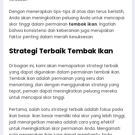
Dengan menerapkan tips-tips di atas dan terus berlatih,
Anda akan meningkatkan peluang Anda untuk mencapai
skor tinggi dalam permainan
tembak ikan
. Ingatlah
bahwa konsistensi dan keberanian juga merupakan
faktor penting dalam meraih kesuksesan.
Strategi Terbaik Tembak Ikan
Di bagian ini, kami akan memaparkan strategi terbaik
yang dapat digunakan dalam permainan tembak ikan.
Tembak ikan adalah permainan yang seru dan
menantang, dan dengan menggunakan strategi yang
tepat, pemain dapat meningkatkan peluang mereka
untuk mencapai skor tinggi.
Pertama, salah satu strategi terbaik adalah fokus pada
ikan besar. Ikan besar memiliki nilai skor yang lebih tinggi,
jadi menargetkan mereka adalah cara yang efektif
untuk meningkatkan skor permainan Anda. Mengamati
pola pergerakan ikan juga dapat membantu Anda