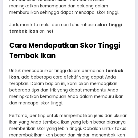
meningkatkan kemampuan dan peluang dalam
memburu ikan sehingga dapat mencapai skor tinggi.
Jadi, mari kita mulai dan cari tahu rahasia
skor tinggi
tembak ikan
online!
Cara Mendapatkan Skor Tinggi
Tembak Ikan
Untuk mencapai skor tinggi dalam permainan
tembak
ikan
, ada beberapa cara efektif yang dapat Anda
terapkan. Dalam bagian ini, kami akan membagikan
beberapa tips dan trik yang dapat membantu Anda
meningkatkan kemampuan Anda dalam memburu ikan
dan mencapai skor tinggi.
Pertama, penting untuk memperhatikan jenis dan ukuran
ikan yang Anda tembak. Ikan yang lebih besar biasanya
memberikan skor yang lebih tinggi. Cobalah untuk fokus
menembak ikan-ikan besar dan hindari menembak ikan