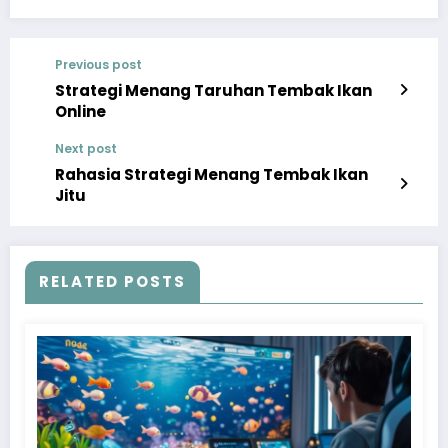
Previous post
Strategi Menang Taruhan Tembak Ikan
Online
Next post
Rahasia Strategi Menang Tembak Ikan
Jitu
RELATED POSTS