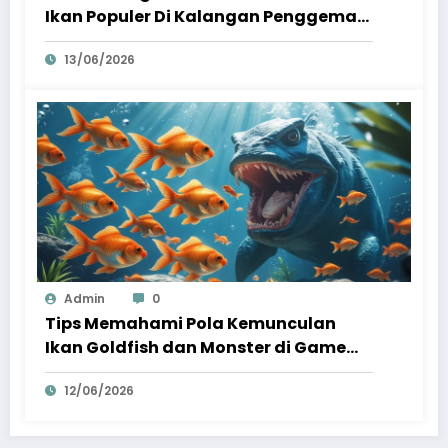
Ikan Populer Di Kalangan Penggemar
Arcade: Mengungkap Daya Tarik dan
13/06/2026
Trendnya
Admin
0
Tips Memahami Pola Kemunculan
Ikan Goldfish dan Monster di Game
Tembak Ikan untuk Meningkatkan
12/06/2026
Strategi Bermain