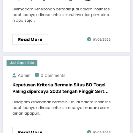
Silang Homo Kotawaringin Timur
Bermacam kehebohan bermain judi dalam internet s
udah banyak dirasa untuk seluruhnya tipe permaina
n apa saja.…
Read More
01/05/2023
Judi Sepak Bola
Admin
0 Comments
Keputusan Kriteria Bermain Situs BO Togel
Paling dipercaya 2023 tengah Pinggir Serta
Silang Homo Sambas
Beragam kehebohan bermain judi di dalam internet s
udah banyak dirasa untuk semuanya macam perm
ainan apapun…
Read More
01/05/2023