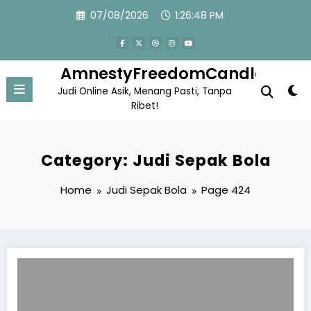
Skip
07/08/2026
1:26:48 PM
to
content
AmnestyFreedomCandles
Judi Online Asik, Menang Pasti, Tanpa
Ribet!
Category: Judi Sepak Bola
Home
Judi Sepak Bola
Page 424