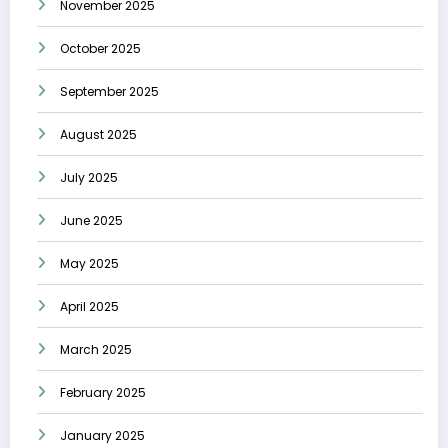
November 2025
October 2025
September 2025
August 2025
July 2025
June 2025
May 2025
April 2025
March 2025
February 2025
January 2025