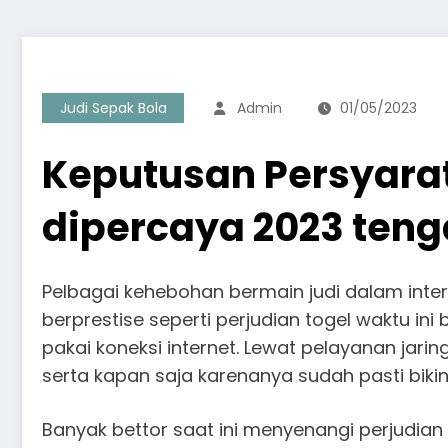
Judi Sepak Bola
Admin
01/05/2023
Keputusan Persyarat
dipercaya 2023 teng
Pelbagai kehebohan bermain judi dalam inte
berprestise seperti perjudian togel waktu in
pakai koneksi internet. Lewat pelayanan jari
serta kapan saja karenanya sudah pasti bik
Banyak bettor saat ini menyenangi perjudian 