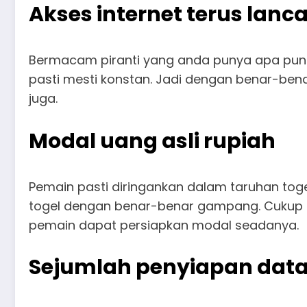
Akses internet terus lanc
Bermacam piranti yang anda punya apa pun it
pasti mesti konstan. Jadi dengan benar-ben
juga.
Modal uang asli rupiah
Pemain pasti diringankan dalam taruhan toge
togel dengan benar-benar gampang. Cukup d
pemain dapat persiapkan modal seadanya.
Sejumlah penyiapan dat