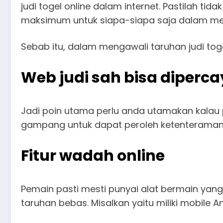
judi togel online dalam internet. Pastilah ti
maksimum untuk siapa-siapa saja dalam meng
Sebab itu, dalam mengawali taruhan judi tog
Web judi sah bisa diperc
Jadi poin utama perlu anda utamakan kalau 
gampang untuk dapat peroleh ketenteraman 
Fitur wadah online
Pemain pasti mesti punyai alat bermain yan
taruhan bebas. Misalkan yaitu miliki mobile 