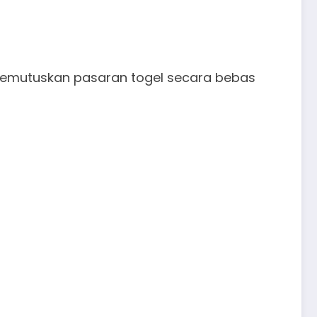
memutuskan pasaran togel secara bebas