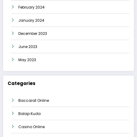
February 2024
January 2024
December 2023
June 2023
May 2023
Categories
Baccarat Online
Balap Kuda
Casino Online