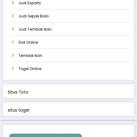
Judi Esports
Judi Sepak Bola
Judi Tembak Ikan
Slot Online
Tembak Ikan
Togel Online
Situs Toto
situs togel