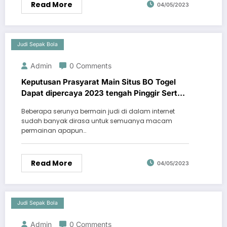
Read More
04/05/2023
Judi Sepak Bola
Admin
0 Comments
Keputusan Prasyarat Main Situs BO Togel
Dapat dipercaya 2023 tengah Pinggir Serta
Silang Homo Katingan
Beberapa serunya bermain judi di dalam internet
sudah banyak dirasa untuk semuanya macam
permainan apapun…
Read More
04/05/2023
Judi Sepak Bola
Admin
0 Comments