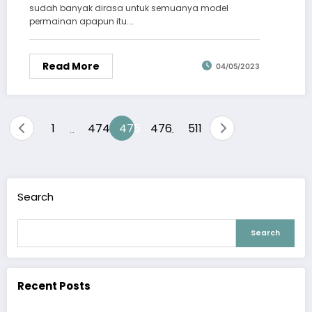
sudah banyak dirasa untuk semuanya model
permainan apapun itu.…
Read More
04/05/2023
Posts
1
474
475
476
511
…
…
pagination
Search
Search
Recent Posts