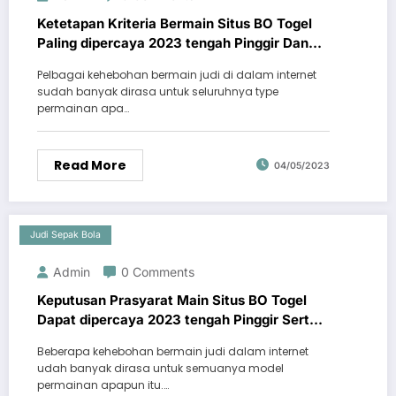
Ketetapan Kriteria Bermain Situs BO Togel
Paling dipercaya 2023 tengah Pinggir Dan
Silang Homo Kota Tebelian
Pelbagai kehebohan bermain judi di dalam internet
sudah banyak dirasa untuk seluruhnya type
permainan apa…
Read More
04/05/2023
Judi Sepak Bola
Admin
0 Comments
Keputusan Prasyarat Main Situs BO Togel
Dapat dipercaya 2023 tengah Pinggir Serta
Silang Homo Tanah Laut
Beberapa kehebohan bermain judi dalam internet
udah banyak dirasa untuk semuanya model
permainan apapun itu.…