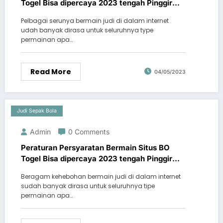
Togel Bisa dipercaya 2023 tengah Pinggir
Serta Silang Homo Barito Utara
Pelbagai serunya bermain judi di dalam internet
udah banyak dirasa untuk seluruhnya type
permainan apa…
Read More
04/05/2023
Judi Sepak Bola
Admin
0 Comments
Peraturan Persyaratan Bermain Situs BO
Togel Bisa dipercaya 2023 tengah Pinggir
Dan Silang Homo Balangan
Beragam kehebohan bermain judi di dalam internet
sudah banyak dirasa untuk seluruhnya tipe
permainan apa…