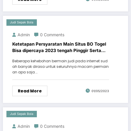
Judi Sepak Bola
Admin
0 Comments
Ketetapan Persyaratan Main Situs BO Togel
Bisa dipercaya 2023 tengah Pinggir Serta
Silang Homo Kotawaringin Barat
Beberapa kehebohan bermain judi pada internet sud
ah banyak dirasa untuk seluruhnya macam permain
an apa saja.…
Read More
01/05/2023
Judi Sepak Bola
Admin
0 Comments