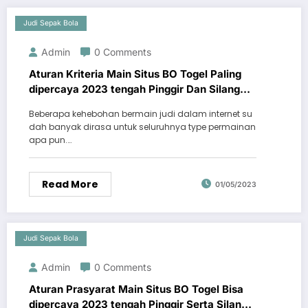
Judi Sepak Bola
Admin
0 Comments
Aturan Kriteria Main Situs BO Togel Paling
dipercaya 2023 tengah Pinggir Dan Silang
Homo Kuala Pembuang
Beberapa kehebohan bermain judi dalam internet su
dah banyak dirasa untuk seluruhnya type permainan
apa pun.…
Read More
01/05/2023
Judi Sepak Bola
Admin
0 Comments
Aturan Prasyarat Main Situs BO Togel Bisa
dipercaya 2023 tengah Pinggir Serta Silang