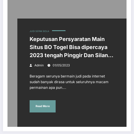
JUDI SEPAK BOLA
Keputusan Persyaratan Main
Situs BO Togel Bisa dipercaya
2023 tengah Pinggir Dan Silang
Homo Tanah Laut
Admin
01/05/2023
Beragam serunya bermain judi pada internet
sudah banyak dirasa untuk seluruhnya macam
permainan apa pun.…
Read More