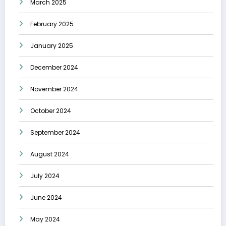
March 2025
February 2025
January 2025
December 2024
November 2024
October 2024
September 2024
August 2024
July 2024
June 2024
May 2024