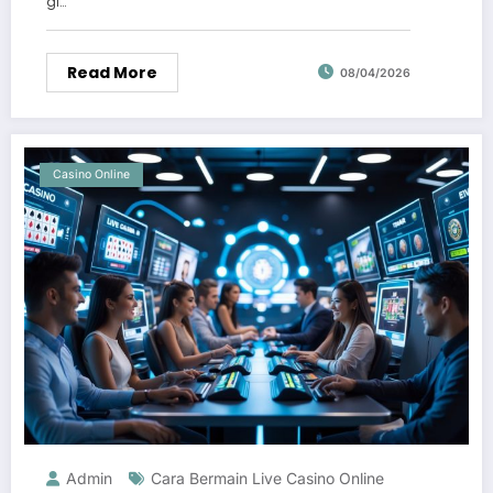
gi…
Read More
08/04/2026
Casino Online
Admin
Cara Bermain Live Casino Online