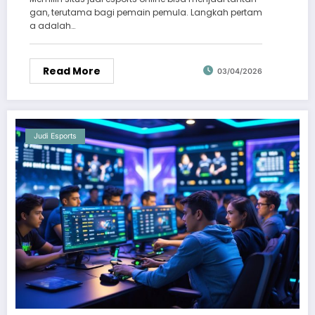
gan, terutama bagi pemain pemula. Langkah pertam
a adalah…
Read More
03/04/2026
Judi Esports