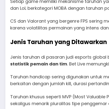
Setiap game memiliki mekanisme taruhan ya
dan LoL berkategori MOBA dengan taruhan pa
CS dan Valorant yang bergenre FPS sering men
karena volatilitas permainan yang intens da
Jenis Taruhan yang Ditawarkan
Jenis taruhan di pasaran judi esports global 
statistik pemain dan tim
. Bet Live memungk
Taruhan handicap sering digunakan untuk men
berkaitan dengan jumlah kill, durasi pertandi
Taruhan khusus seperti MVP (Most Valuable Pla
sekaligus menarik pluralitas tipe penggemar