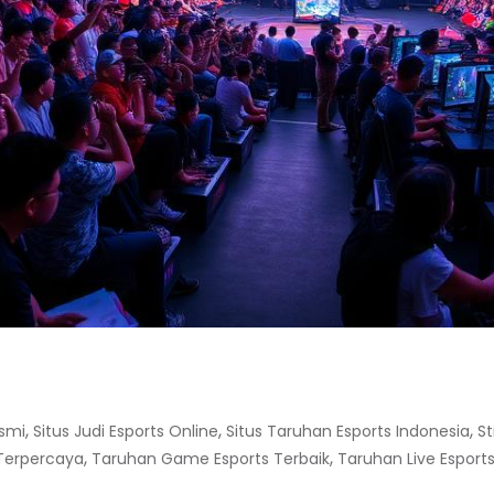
,
,
,
esmi
Situs Judi Esports Online
Situs Taruhan Esports Indonesia
S
,
,
Terpercaya
Taruhan Game Esports Terbaik
Taruhan Live Esports