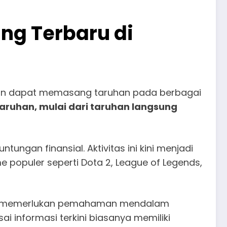
ang Terbaru di
ain dapat memasang taruhan pada berbagai
aruhan, mulai dari taruhan langsung
ngan finansial. Aktivitas ini kini menjadi
 populer seperti Dota 2, League of Legends,
juga memerlukan pemahaman mendalam
 informasi terkini biasanya memiliki