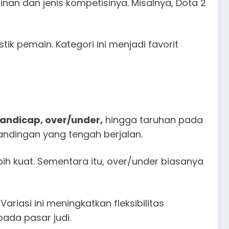
n dan jenis kompetisinya. Misalnya, Dota 2
ik pemain. Kategori ini menjadi favorit
handicap, over/under,
hingga taruhan pada
andingan yang tengah berjalan.
ih kuat. Sementara itu, over/under biasanya
riasi ini meningkatkan fleksibilitas
ada pasar judi.