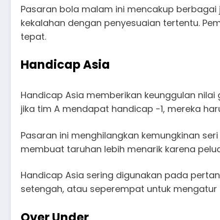
Pasaran bola malam ini mencakup berbagai j
kekalahan dengan penyesuaian tertentu. Pe
tepat.
Handicap Asia
Handicap Asia memberikan keunggulan nilai g
jika tim A mendapat handicap -1, mereka ha
Pasaran ini menghilangkan kemungkinan seri 
membuat taruhan lebih menarik karena pelu
Handicap Asia sering digunakan pada perta
setengah, atau seperempat untuk mengatur t
Over Under