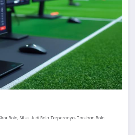
,
,
Skor Bola
Situs Judi Bola Terpercaya
Taruhan Bola