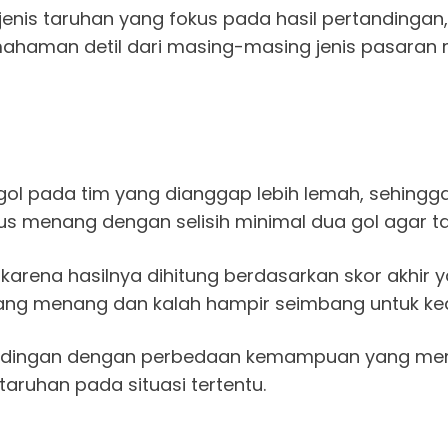
enis taruhan yang fokus pada hasil pertandingan
mahaman detil dari masing-masing jenis pasara
ol pada tim yang dianggap lebih lemah, sehingga
rus menang dengan selisih minimal dua gol agar 
karena hasilnya dihitung berdasarkan skor akhir y
ang menang dan kalah hampir seimbang untuk ked
ndingan dengan perbedaan kemampuan yang mencol
aruhan pada situasi tertentu.