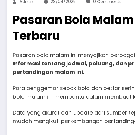
Admin
28/04/2025
0 Comments
Pasaran Bola Malam I
Terbaru
Pasaran bola malam ini menyajikan berbagai p
Informasi tentang jadwal, peluang, dan 
pertandingan malam ini.
Para penggemar sepak bola dan bettor seri
bola malam ini membantu dalam membuat kep
Data yang akurat dan update dari sumber te
mudah mengikuti perkembangan pertandinga