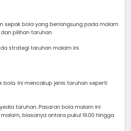
gan sepak bola yang berlangsung pada malam
dan pilihan taruhan.
a strategi taruhan malam ini.
bola. Ini mencakup jenis taruhan seperti
yedia taruhan. Pasaran bola malam ini
malam, biasanya antara pukul 19.00 hingga