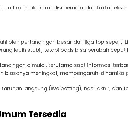
ma tim terakhir, kondisi pemain, dan faktor ekste
i oleh pertandingan besar dari liga top seperti Li
g lebih stabil, tetapi odds bisa berubah cepat be
andingan dimulai, terutama saat informasi terbar
an biasanya meningkat, mempengaruhi dinamika 
aruhan langsung (live betting), hasil akhir, dan t
 Umum Tersedia