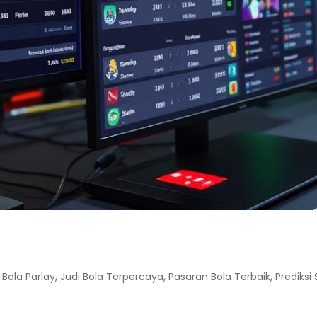
,
,
,
 Bola Parlay
Judi Bola Terpercaya
Pasaran Bola Terbaik
Prediksi 