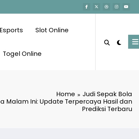
 Esports
Slot Online
Togel Online
Home
Judi Sepak Bola
a Malam Ini: Update Terpercaya Hasil dan
Prediksi Terbaru