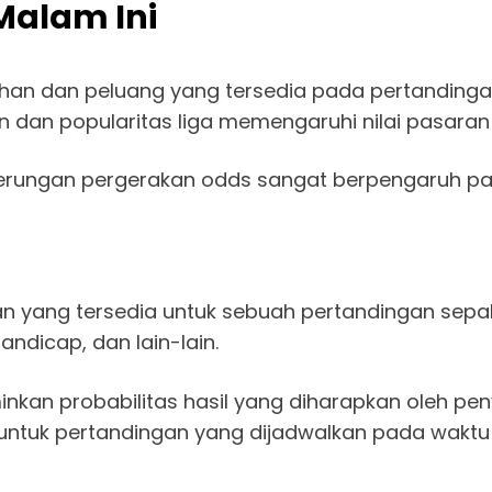
Malam Ini
aruhan dan peluang yang tersedia pada pertandin
an dan popularitas liga memengaruhi nilai pasaran 
erungan pergerakan odds sangat berpengaruh pad
n yang tersedia untuk sebuah pertandingan sepak 
andicap, dan lain-lain.
kan probabilitas hasil yang diharapkan oleh pen
ntuk pertandingan yang dijadwalkan pada waktu 