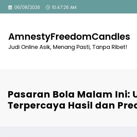
Skip
06/08/2026
10:47:28 AM
to
content
AmnestyFreedomCandles
Judi Online Asik, Menang Pasti, Tanpa Ribet!
Pasaran Bola Malam Ini:
Terpercaya Hasil dan Pre