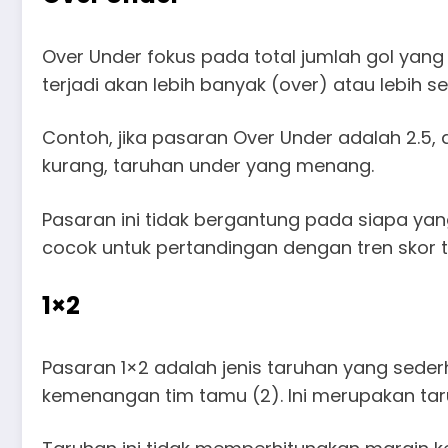
Over Under fokus pada total jumlah gol yan
terjadi akan lebih banyak (over) atau lebih 
Contoh, jika pasaran Over Under adalah 2.5,
kurang, taruhan under yang menang.
Pasaran ini tidak bergantung pada siapa yan
cocok untuk pertandingan dengan tren skor t
1×2
Pasaran 1×2 adalah jenis taruhan yang sederha
kemenangan tim tamu (2). Ini merupakan ta