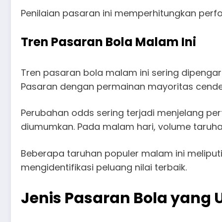
Penilaian pasaran ini memperhitungkan perfor
Tren Pasaran Bola Malam Ini
Tren pasaran bola malam ini sering dipengaruh
Pasaran dengan permainan mayoritas cenderun
Perubahan odds sering terjadi menjelang pert
diumumkan. Pada malam hari, volume taruh
Beberapa taruhan populer malam ini meliputi t
mengidentifikasi peluang nilai terbaik.
Jenis Pasaran Bola yang