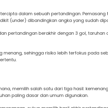
g tercipta dalam sebuah pertandingan. Pemasang 
sedikit (under) dibandingkan angka yang sudah dip
 dan pertandingan berakhir dengan 3 gol, taruhan
g menang, sehingga risiko lebih terfokus pada seb
ertentu.
na, memilih salah satu dari tiga hasil: kemenangan
ruhan paling dasar dan umum digunakan.