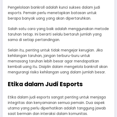
Pengelolaan bankroll adalah kunci sukses dalam judi
esports. Pemain perlu menetapkan batasan untuk
berapa banyak uang yang akan dipertaruhkan.
Salah satu cara yang baik adalah menggunakan metode
taruhan tetap. Ini berarti selalu bertaruh jumlah yang
sama di setiap pertandingan.
Selain itu, penting untuk tidak mengejar kerugian. Jika
kehilangan taruhan, jangan terburu-buru untuk
memasang taruhan lebih besar agar mendapatkan
kembali uang itu. Disiplin dalam mengelola bankroll akan
mengurangi risiko kehilangan uang dalam jumlah besar.
Etika dalam Judi Esports
Etika dalam judi esports sangat penting untuk menjaga
integritas dan kenyamanan semua pemain. Dua aspek
utama yang perlu diperhatikan adalah tanggung jawab
saat bermain dan interaksi dalam komunitas.