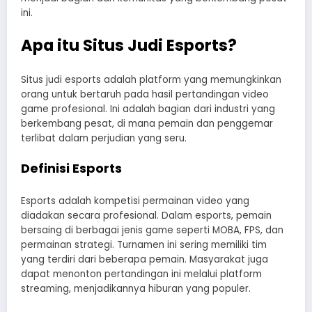
ini.
Apa itu Situs Judi Esports?
Situs judi esports adalah platform yang memungkinkan
orang untuk bertaruh pada hasil pertandingan video
game profesional. Ini adalah bagian dari industri yang
berkembang pesat, di mana pemain dan penggemar
terlibat dalam perjudian yang seru.
Definisi Esports
Esports adalah kompetisi permainan video yang
diadakan secara profesional. Dalam esports, pemain
bersaing di berbagai jenis game seperti MOBA, FPS, dan
permainan strategi. Turnamen ini sering memiliki tim
yang terdiri dari beberapa pemain. Masyarakat juga
dapat menonton pertandingan ini melalui platform
streaming, menjadikannya hiburan yang populer.