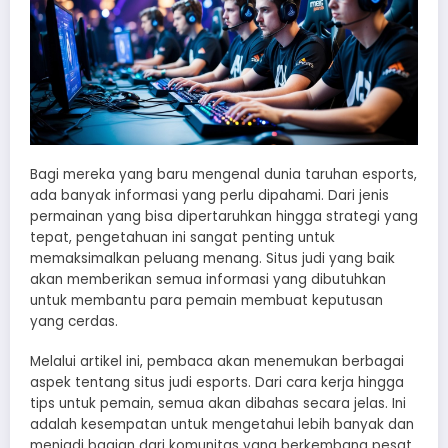
Bagi mereka yang baru mengenal dunia taruhan esports,
ada banyak informasi yang perlu dipahami. Dari jenis
permainan yang bisa dipertaruhkan hingga strategi yang
tepat, pengetahuan ini sangat penting untuk
memaksimalkan peluang menang. Situs judi yang baik
akan memberikan semua informasi yang dibutuhkan
untuk membantu para pemain membuat keputusan
yang cerdas.
Melalui artikel ini, pembaca akan menemukan berbagai
aspek tentang situs judi esports. Dari cara kerja hingga
tips untuk pemain, semua akan dibahas secara jelas. Ini
adalah kesempatan untuk mengetahui lebih banyak dan
menjadi bagian dari komunitas yang berkembang pesat