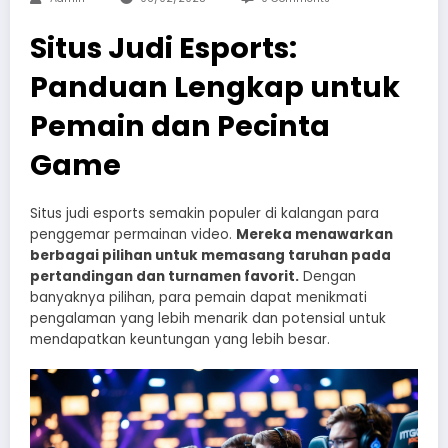
Situs Judi Esports:
Panduan Lengkap untuk
Pemain dan Pecinta
Game
Situs judi esports semakin populer di kalangan para
penggemar permainan video.
Mereka menawarkan
berbagai pilihan untuk memasang taruhan pada
pertandingan dan turnamen favorit.
Dengan
banyaknya pilihan, para pemain dapat menikmati
pengalaman yang lebih menarik dan potensial untuk
mendapatkan keuntungan yang lebih besar.