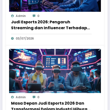
Admin
0
Judi Esports 2026: Pengaruh
Streaming dan Influencer Terhadap
Tren Global
03/07/2026
Admin
0
Masa Depan Judi Esports 2026 Dan
Transformasi Dalam Industri Hiburan