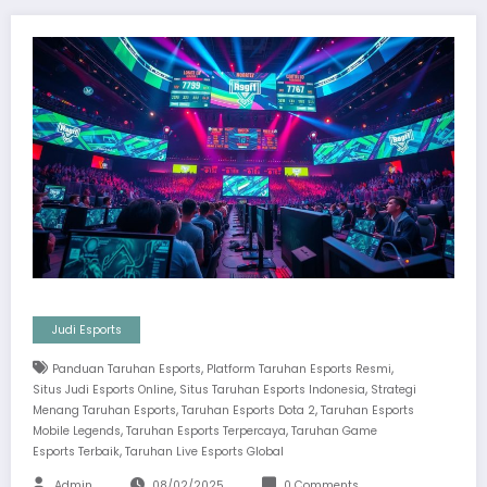
Judi Esports
,
,
Panduan Taruhan Esports
Platform Taruhan Esports Resmi
,
,
Situs Judi Esports Online
Situs Taruhan Esports Indonesia
Strategi
,
,
Menang Taruhan Esports
Taruhan Esports Dota 2
Taruhan Esports
,
,
Mobile Legends
Taruhan Esports Terpercaya
Taruhan Game
,
Esports Terbaik
Taruhan Live Esports Global
Admin
08/02/2025
0 Comments