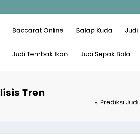
Baccarat Online
Balap Kuda
Judi
Judi Tembak Ikan
Judi Sepak Bola
lisis Tren
Prediksi Judi