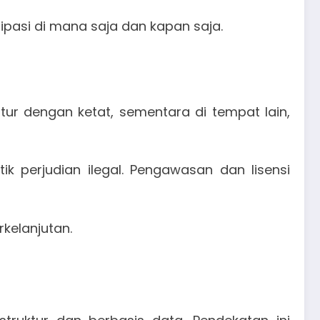
pasi di mana saja dan kapan saja.
atur dengan ketat, sementara di tempat lain,
 perjudian ilegal. Pengawasan dan lisensi
kelanjutan.