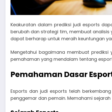
Keakuratan dalam prediksi judi esports dap
berubah dan strategi tim, membuat analisis
dapat berharap untuk meraih keuntungan yan
Mengetahui bagaimana membuat prediksi ya
pemahaman yang mendalam tentang esports
Pemahaman Dasar Esports
Esports dan judi esports telah berkemban
penggemar dan pemain. Memahami sejarah d