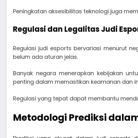
Peningkatan aksesibilitas teknologi juga m
Regulasi dan Legalitas Judi Espo
Regulasi judi esports bervariasi menurut ne
belum ada aturan jelas.
Banyak negara menerapkan kebijakan untuk
penting dalam memastikan keamanan dan int
Regulasi yang tepat dapat membantu menduk
Metodologi Prediksi dalam