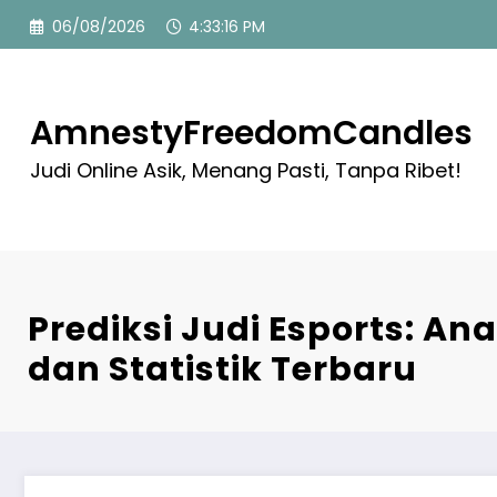
Skip
06/08/2026
4:33:18 PM
to
content
AmnestyFreedomCandles
Judi Online Asik, Menang Pasti, Tanpa Ribet!
Prediksi Judi Esports: Ana
dan Statistik Terbaru