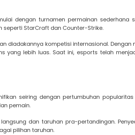
dimulai dengan turnamen permainan sederhana s
seperti StarCraft dan Counter-Strike.
gan diadakannya kompetisi internasional. Dengan 
yang lebih luas. Saat ini, esports telah menjadi
fikan seiring dengan pertumbuhan popularitas e
an pemain.
langsung dan taruhan pra-pertandingan. Penyed
gai pilihan taruhan.