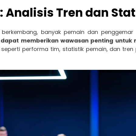
: Analisis Tren dan Stat
us berkembang, banyak pemain dan penggemar 
rat dapat memberikan wawasan penting untuk
perti performa tim, statistik pemain, dan tren