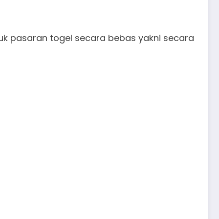
uk pasaran togel secara bebas yakni secara