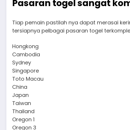
Pasaran togel sangat ko
Tiap pemain pastilah nya dapat merasai ker
tersiapnya pelbagai pasaran togel terkomplet 
Hongkong
Cambodia
Sydney
Singapore
Toto Macau
China
Japan
Taiwan
Thailand
Oregon 1
Oregon 3