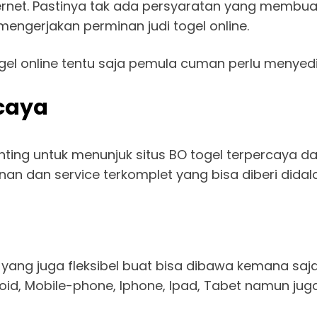
nternet. Pastinya tak ada persyaratan yang membuat
 mengerjakan perminan judi togel online.
el online tentu saja pemula cuman perlu menyediak
rcaya
nting untuk menunjuk situs BO togel terpercaya d
n dan service terkomplet yang bisa diberi dida
yang juga fleksibel buat bisa dibawa kemana sa
d, Mobile-phone, Iphone, Ipad, Tabet namun juga