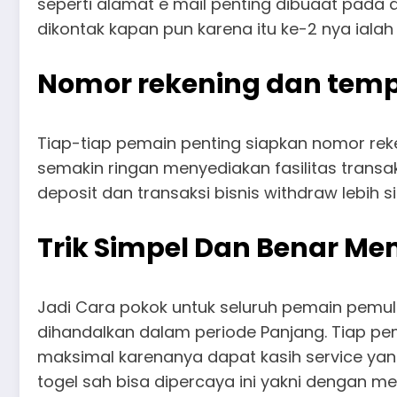
seperti alamat e mail penting dibuaat pada a
dikontak kapan pun karena itu ke-2 nya ialah 
Nomor rekening dan tempa
Tiap-tiap pemain penting siapkan nomor reke
semakin ringan menyediakan fasilitas transa
deposit dan transaksi bisnis withdraw lebih s
Trik Simpel Dan Benar Me
Jadi Cara pokok untuk seluruh pemain pemula
dihandalkan dalam periode Panjang. Tiap p
maksimal karenanya dapat kasih service yang
togel sah bisa dipercaya ini yakni dengan me