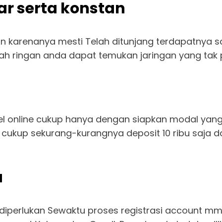
car serta konstan
karenanya mesti Telah ditunjang terdapatnya sa
ah ringan anda dapat temukan jaringan yang tak p
l online cukup hanya dengan siapkan modal yang s
a cukup sekurang-kurangnya deposit 10 ribu saja
a
l diperlukan Sewaktu proses registrasi account m