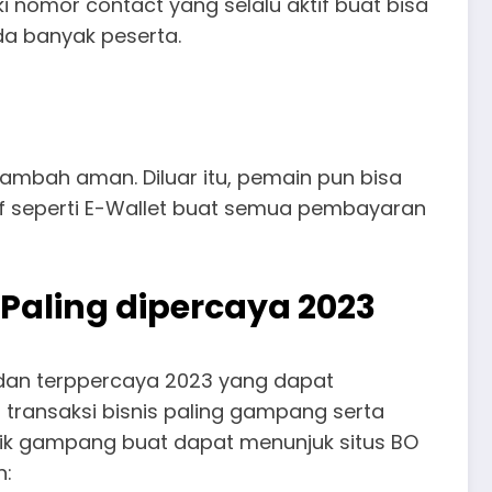
i nomor contact yang selalu aktif buat bisa
ada banyak peserta.
tambah aman. Diluar itu, pemain pun bisa
tif seperti E-Wallet buat semua pembayaran
Paling dipercaya 2023
t dan terppercaya 2023 yang dapat
transaksi bisnis paling gampang serta
Trik gampang buat dapat menunjuk situs BO
h: