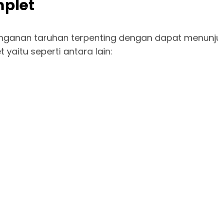
mplet
inganan taruhan terpenting dengan dapat menunj
yaitu seperti antara lain: