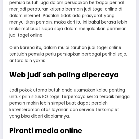
pemula butuh juga dalam persiapkan berbagai perihal
menjadi peraturan kriteria bermain judi togel online di
dalam internet. Pastilah tidak ada prasyarat yang
menyulitkan pemain, maka dari itu ini bakal berasa lebih
maksimal buat siapa saja dalam menjalankan perminan
judi togel online.
Oleh karena itu, dalam mulai taruhan judi togel online
tentulah pemula perlu persiapkan berbagai perihal saja,
antara lain yakni:
Web judi sah paling dipercaya
Jadi pokok utama butuh anda utamakan kalau penting
untuk pilih situs BO togel terpercaya serta terbaik hingga
pemain makin lebih simpel buat dapat peroleh
ketenteraman atas layanan dan service terkomplet
yang bisa diberi didalamnya.
Piranti media online