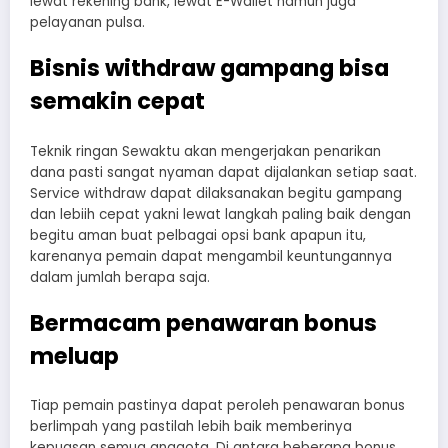
lewat rekening bank, lewat E-Wallet namun juga
pelayanan pulsa.
Bisnis withdraw gampang bisa
semakin cepat
Teknik ringan Sewaktu akan mengerjakan penarikan
dana pasti sangat nyaman dapat dijalankan setiap saat.
Service withdraw dapat dilaksanakan begitu gampang
dan lebiih cepat yakni lewat langkah paling baik dengan
begitu aman buat pelbagai opsi bank apapun itu,
karenanya pemain dapat mengambil keuntungannya
dalam jumlah berapa saja.
Bermacam penawaran bonus
meluap
Tiap pemain pastinya dapat peroleh penawaran bonus
berlimpah yang pastilah lebih baik memberinya
kepuasan semua anggota. Di antara beberapa bonus