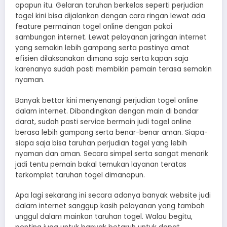
apapun itu. Gelaran taruhan berkelas seperti perjudian
togel kini bisa dijalankan dengan cara ringan lewat ada
feature permainan togel online dengan pakai
sambungan internet. Lewat pelayanan jaringan internet
yang semakin lebih gampang serta pastinya amat
efisien dilaksanakan dimana saja serta kapan saja
karenanya sudah pasti membikin pemain terasa semakin
nyaman.
Banyak bettor kini menyenangi perjudian togel online
dalam internet. Dibandingkan dengan main di bandar
darat, sudah pasti service bermain judi togel online
berasa lebih gampang serta benar-benar aman. Siapa-
siapa saja bisa taruhan perjudian togel yang lebih
nyaman dan aman. Secara simpel serta sangat menarik
jadi tentu pemain bakal temukan layanan teratas
terkomplet taruhan togel dimanapun.
Apa lagi sekarang ini secara adanya banyak website judi
dalam internet sanggup kasih pelayanan yang tambah
unggul dalam mainkan taruhan togel. Walau begitu,