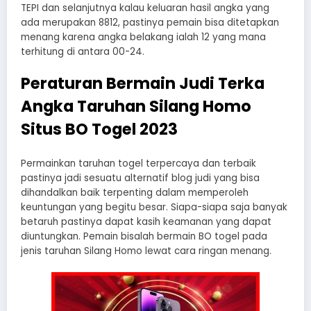
TEPI dan selanjutnya kalau keluaran hasil angka yang
ada merupakan 8812, pastinya pemain bisa ditetapkan
menang karena angka belakang ialah 12 yang mana
terhitung di antara 00-24.
Peraturan Bermain Judi Terka
Angka Taruhan Silang Homo
Situs BO Togel 2023
Permainkan taruhan togel terpercaya dan terbaik
pastinya jadi sesuatu alternatif blog judi yang bisa
dihandalkan baik terpenting dalam memperoleh
keuntungan yang begitu besar. Siapa-siapa saja banyak
betaruh pastinya dapat kasih keamanan yang dapat
diuntungkan. Pemain bisalah bermain BO togel pada
jenis taruhan Silang Homo lewat cara ringan menang.