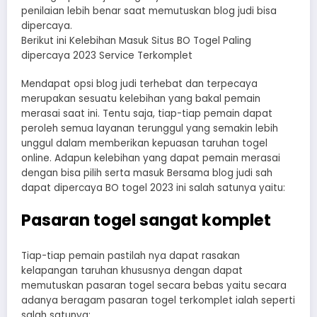
penilaian lebih benar saat memutuskan blog judi bisa
dipercaya.
Berikut ini Kelebihan Masuk Situs BO Togel Paling
dipercaya 2023 Service Terkomplet
Mendapat opsi blog judi terhebat dan terpecaya
merupakan sesuatu kelebihan yang bakal pemain
merasai saat ini. Tentu saja, tiap-tiap pemain dapat
peroleh semua layanan terunggul yang semakin lebih
unggul dalam memberikan kepuasan taruhan togel
online. Adapun kelebihan yang dapat pemain merasai
dengan bisa pilih serta masuk Bersama blog judi sah
dapat dipercaya BO togel 2023 ini salah satunya yaitu:
Pasaran togel sangat komplet
Tiap-tiap pemain pastilah nya dapat rasakan
kelapangan taruhan khususnya dengan dapat
memutuskan pasaran togel secara bebas yaitu secara
adanya beragam pasaran togel terkomplet ialah seperti
salah satunya: