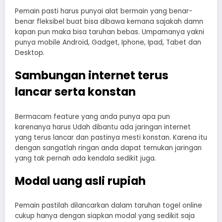
Pemain pasti harus punyai alat bermain yang benar-
benar fleksibel buat bisa dibawa kemana sajakah damn
kapan pun maka bisa taruhan bebas. Umpamanya yakni
punya mobile Android, Gadget, Iphone, Ipad, Tabet dan
Desktop.
Sambungan internet terus
lancar serta konstan
Bermacam feature yang anda punya apa pun
karenanya harus Udah dibantu ada jaringan internet
yang terus lancar dan pastinya mesti konstan. Karena itu
dengan sangatlah ringan anda dapat temukan jaringan
yang tak pernah ada kendala sedikit juga.
Modal uang asli rupiah
Pemain pastilah dilancarkan dalam taruhan togel online
cukup hanya dengan siapkan modal yang sedikit saja