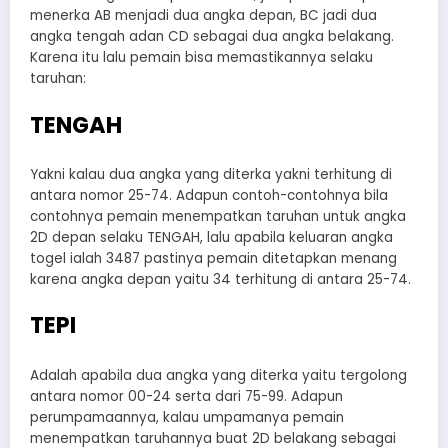
menerka AB menjadi dua angka depan, BC jadi dua
angka tengah adan CD sebagai dua angka belakang.
Karena itu lalu pemain bisa memastikannya selaku
taruhan:
TENGAH
Yakni kalau dua angka yang diterka yakni terhitung di
antara nomor 25-74. Adapun contoh-contohnya bila
contohnya pemain menempatkan taruhan untuk angka
2D depan selaku TENGAH, lalu apabila keluaran angka
togel ialah 3487 pastinya pemain ditetapkan menang
karena angka depan yaitu 34 terhitung di antara 25-74.
TEPI
Adalah apabila dua angka yang diterka yaitu tergolong
antara nomor 00-24 serta dari 75-99. Adapun
perumpamaannya, kalau umpamanya pemain
menempatkan taruhannya buat 2D belakang sebagai