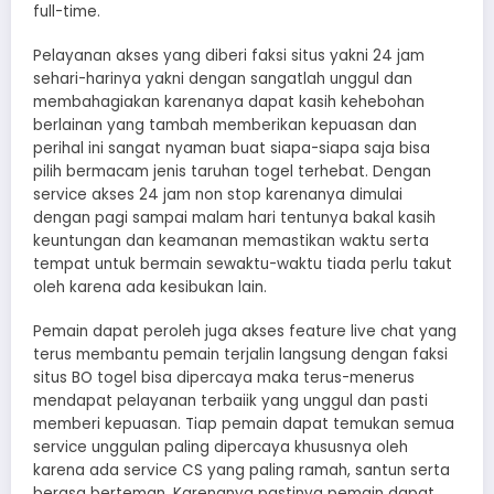
full-time.
Pelayanan akses yang diberi faksi situs yakni 24 jam
sehari-harinya yakni dengan sangatlah unggul dan
membahagiakan karenanya dapat kasih kehebohan
berlainan yang tambah memberikan kepuasan dan
perihal ini sangat nyaman buat siapa-siapa saja bisa
pilih bermacam jenis taruhan togel terhebat. Dengan
service akses 24 jam non stop karenanya dimulai
dengan pagi sampai malam hari tentunya bakal kasih
keuntungan dan keamanan memastikan waktu serta
tempat untuk bermain sewaktu-waktu tiada perlu takut
oleh karena ada kesibukan lain.
Pemain dapat peroleh juga akses feature live chat yang
terus membantu pemain terjalin langsung dengan faksi
situs BO togel bisa dipercaya maka terus-menerus
mendapat pelayanan terbaiik yang unggul dan pasti
memberi kepuasan. Tiap pemain dapat temukan semua
service unggulan paling dipercaya khususnya oleh
karena ada service CS yang paling ramah, santun serta
berasa berteman. Karenanya pastinya pemain dapat