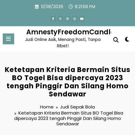
Skip
11/08/2026
8:21:59 PM
to
content
AmnestyFreedomCandles
Judi Online Asik, Menang Pasti, Tanpa
Ribet!
Ketetapan Kriteria Bermain Situs
BO Togel Bisa dipercaya 2023
tengah Pinggir Dan Silang Homo
Sendawar
Home
Judi Sepak Bola
Ketetapan Kriteria Bermain Situs BO Togel Bisa
dipercaya 2023 tengah Pinggir Dan Silang Homo
Sendawar