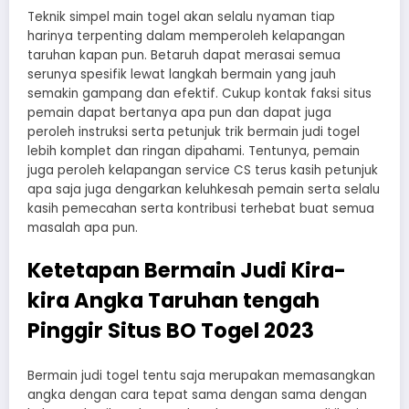
Teknik simpel main togel akan selalu nyaman tiap
harinya terpenting dalam memperoleh kelapangan
taruhan kapan pun. Betaruh dapat merasai semua
serunya spesifik lewat langkah bermain yang jauh
semakin gampang dan efektif. Cukup kontak faksi situs
pemain dapat bertanya apa pun dan dapat juga
peroleh instruksi serta petunjuk trik bermain judi togel
lebih komplet dan ringan dipahami. Tentunya, pemain
juga peroleh kelapangan service CS terus kasih petunjuk
apa saja juga dengarkan keluhkesah pemain serta selalu
kasih pemecahan serta kontribusi terhebat buat semua
masalah apa pun.
Ketetapan Bermain Judi Kira-
kira Angka Taruhan tengah
Pinggir Situs BO Togel 2023
Bermain judi togel tentu saja merupakan memasangkan
angka dengan cara tepat sama dengan sama dengan