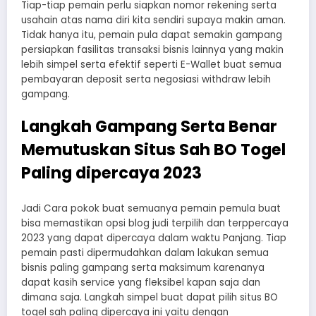
Tiap-tiap pemain perlu siapkan nomor rekening serta
usahain atas nama diri kita sendiri supaya makin aman.
Tidak hanya itu, pemain pula dapat semakin gampang
persiapkan fasilitas transaksi bisnis lainnya yang makin
lebih simpel serta efektif seperti E-Wallet buat semua
pembayaran deposit serta negosiasi withdraw lebih
gampang.
Langkah Gampang Serta Benar
Memutuskan Situs Sah BO Togel
Paling dipercaya 2023
Jadi Cara pokok buat semuanya pemain pemula buat
bisa memastikan opsi blog judi terpilih dan terppercaya
2023 yang dapat dipercaya dalam waktu Panjang. Tiap
pemain pasti dipermudahkan dalam lakukan semua
bisnis paling gampang serta maksimum karenanya
dapat kasih service yang fleksibel kapan saja dan
dimana saja. Langkah simpel buat dapat pilih situs BO
togel sah paling dipercaya ini yaitu dengan