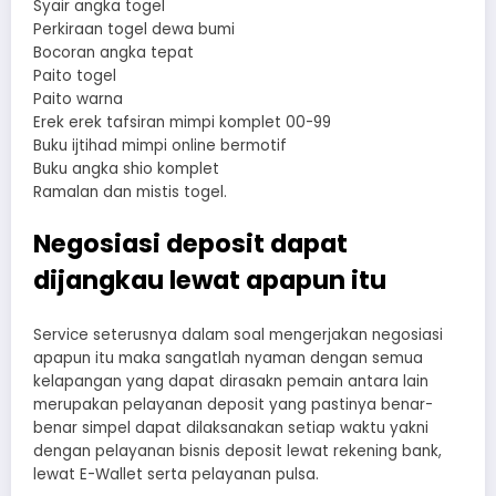
Syair angka togel
Perkiraan togel dewa bumi
Bocoran angka tepat
Paito togel
Paito warna
Erek erek tafsiran mimpi komplet 00-99
Buku ijtihad mimpi online bermotif
Buku angka shio komplet
Ramalan dan mistis togel.
Negosiasi deposit dapat
dijangkau lewat apapun itu
Service seterusnya dalam soal mengerjakan negosiasi
apapun itu maka sangatlah nyaman dengan semua
kelapangan yang dapat dirasakn pemain antara lain
merupakan pelayanan deposit yang pastinya benar-
benar simpel dapat dilaksanakan setiap waktu yakni
dengan pelayanan bisnis deposit lewat rekening bank,
lewat E-Wallet serta pelayanan pulsa.