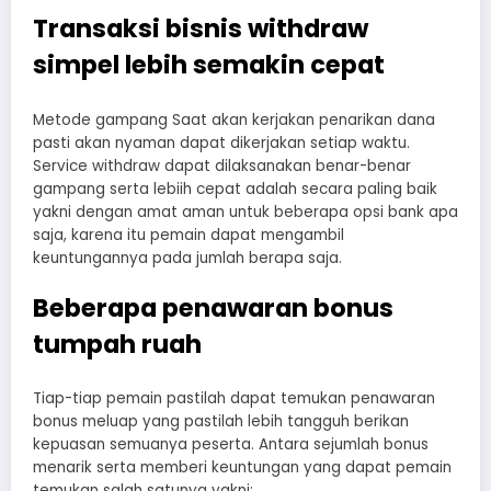
Transaksi bisnis withdraw
simpel lebih semakin cepat
Metode gampang Saat akan kerjakan penarikan dana
pasti akan nyaman dapat dikerjakan setiap waktu.
Service withdraw dapat dilaksanakan benar-benar
gampang serta lebiih cepat adalah secara paling baik
yakni dengan amat aman untuk beberapa opsi bank apa
saja, karena itu pemain dapat mengambil
keuntungannya pada jumlah berapa saja.
Beberapa penawaran bonus
tumpah ruah
Tiap-tiap pemain pastilah dapat temukan penawaran
bonus meluap yang pastilah lebih tangguh berikan
kepuasan semuanya peserta. Antara sejumlah bonus
menarik serta memberi keuntungan yang dapat pemain
temukan salah satunya yakni: