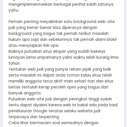
mengimplementasikan berbagai perihal salah satunya
yaitu:
Pemain penting meyakinkan satu background web-site
judi yang benar-benar bisa diperacya dengan
background yang bagus tak pernah terikut masalah
hukum apa saja dan sebelumnya tak pernah alami blokir
atau menyiapkan link opsi.
Baiknya putuskan situs eksper yang sudah bekerja
lumayan lama umpamanya yakni waktu lebih kurang lima
tahun.
Tentukan web judi yang punyai rekam jejak yang baik
serta masalah ini dapat anda tonton kalau situs telah
memiliki anggota terus aktif main sehari-hari dan situs
lantas tentulah kerap peroleh opini yang bagus dari
banyak anggota.
Putuskan web-site judi dengan peringkat tinggi sudah
tentu dapat diyakini karena web ini bakal ada pada hasil
penelusuran Google teratas selaku website judi
terpecaya dan terpenting.
Coba lihat bermacam soal semisalnya dengan