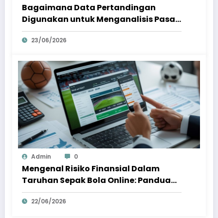
Bagaimana Data Pertandingan
Digunakan untuk Menganalisis Pasar
1X2 di Industri Perjudian
23/06/2026
Admin
0
Mengenal Risiko Finansial Dalam
Taruhan Sepak Bola Online: Panduan
Menyusun Strategi Cerdas
22/06/2026