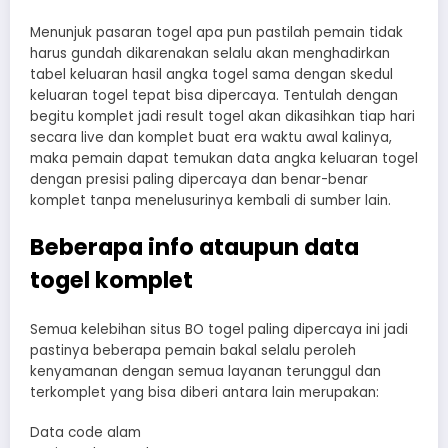
Menunjuk pasaran togel apa pun pastilah pemain tidak
harus gundah dikarenakan selalu akan menghadirkan
tabel keluaran hasil angka togel sama dengan skedul
keluaran togel tepat bisa dipercaya. Tentulah dengan
begitu komplet jadi result togel akan dikasihkan tiap hari
secara live dan komplet buat era waktu awal kalinya,
maka pemain dapat temukan data angka keluaran togel
dengan presisi paling dipercaya dan benar-benar
komplet tanpa menelusurinya kembali di sumber lain.
Beberapa info ataupun data
togel komplet
Semua kelebihan situs BO togel paling dipercaya ini jadi
pastinya beberapa pemain bakal selalu peroleh
kenyamanan dengan semua layanan terunggul dan
terkomplet yang bisa diberi antara lain merupakan:
Data code alam