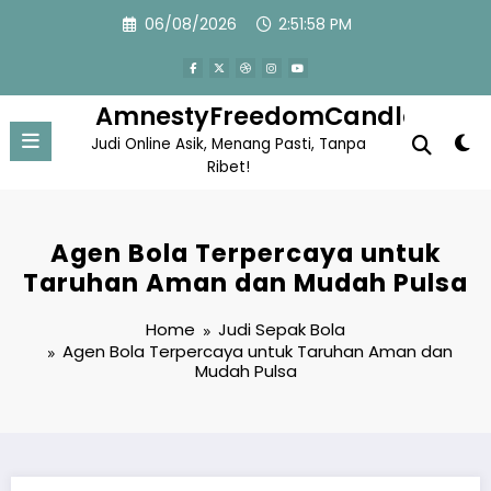
Skip
06/08/2026
2:51:59 PM
to
content
AmnestyFreedomCandles
Judi Online Asik, Menang Pasti, Tanpa
Ribet!
Agen Bola Terpercaya untuk
Taruhan Aman dan Mudah Pulsa
Home
Judi Sepak Bola
Agen Bola Terpercaya untuk Taruhan Aman dan
Mudah Pulsa