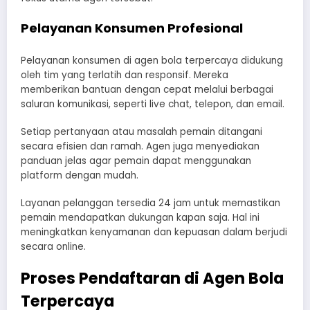
Pelayanan Konsumen Profesional
Pelayanan konsumen di agen bola terpercaya didukung
oleh tim yang terlatih dan responsif. Mereka
memberikan bantuan dengan cepat melalui berbagai
saluran komunikasi, seperti live chat, telepon, dan email.
Setiap pertanyaan atau masalah pemain ditangani
secara efisien dan ramah. Agen juga menyediakan
panduan jelas agar pemain dapat menggunakan
platform dengan mudah.
Layanan pelanggan tersedia 24 jam untuk memastikan
pemain mendapatkan dukungan kapan saja. Hal ini
meningkatkan kenyamanan dan kepuasan dalam berjudi
secara online.
Proses Pendaftaran di Agen Bola
Terpercaya