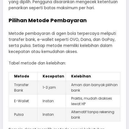
yang dipilih. Pengguna disarankan mengecek ketentuan
penarikan seperti batas maksimum per hari.
Pilihan Metode Pembayaran
Metode pembayaran di agen bola terpercaya meliputi
transfer bank, e-wallet seperti OVO, Dana, dan GoPay,
serta pulsa. Setiap metode memiliki kelebihan dalam
kecepatan atau kemudahan akses.
Tabel metode dan kelebihan:
Metode
Kecepatan
Kelebihan
Transfer
Aman dan banyak pilihan
1-3 jam
Bank
bank
Praktis, mudah diakses
E-Wallet
Instan
lewat HP
Alternatif tanpa rekening
Pulsa
Instan
bank