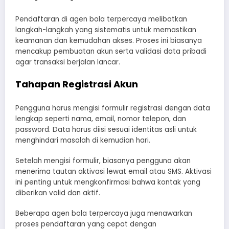
Pendaftaran di agen bola terpercaya melibatkan
langkah-langkah yang sistematis untuk memastikan
keamanan dan kemudahan akses. Proses ini biasanya
mencakup pembuatan akun serta validasi data pribadi
agar transaksi berjalan lancar.
Tahapan Registrasi Akun
Pengguna harus mengisi formulir registrasi dengan data
lengkap seperti nama, email, nomor telepon, dan
password. Data harus diisi sesuai identitas asli untuk
menghindari masalah di kemudian hari.
Setelah mengisi formulir, biasanya pengguna akan
menerima tautan aktivasi lewat email atau SMS. Aktivasi
ini penting untuk mengkonfirmasi bahwa kontak yang
diberikan valid dan aktif.
Beberapa agen bola terpercaya juga menawarkan
proses pendaftaran yang cepat dengan