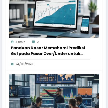
Admin
0
Panduan Dasar Memahami Prediksi
Gol pada Pasar Over/Under untuk
Pemula
24/06/2026