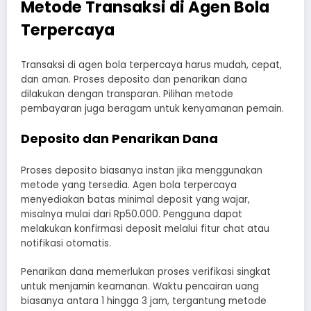
Metode Transaksi di Agen Bola
Terpercaya
Transaksi di agen bola terpercaya harus mudah, cepat,
dan aman. Proses deposito dan penarikan dana
dilakukan dengan transparan. Pilihan metode
pembayaran juga beragam untuk kenyamanan pemain.
Deposito dan Penarikan Dana
Proses deposito biasanya instan jika menggunakan
metode yang tersedia. Agen bola terpercaya
menyediakan batas minimal deposit yang wajar,
misalnya mulai dari Rp50.000. Pengguna dapat
melakukan konfirmasi deposit melalui fitur chat atau
notifikasi otomatis.
Penarikan dana memerlukan proses verifikasi singkat
untuk menjamin keamanan. Waktu pencairan uang
biasanya antara 1 hingga 3 jam, tergantung metode