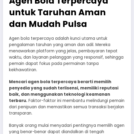
Agen Bola Terpercaya
untuk Taruhan Aman
dan Mudah Pulsa
Agen bola terpercaya adalah kunci utama untuk
pengalaman taruhan yang aman dan adil. Mereka
menawarkan platform yang jelas, pembayaran tepat
waktu, dan layanan pelanggan yang responsif, sehingga
pemain dapat fokus pada permainan tanpa
kekhawatiran.
Mencari agen bola terpercaya berarti memilih
penyedia yang sudah terlisensi, memiliki reputasi
baik, dan menggunakan teknologi keamanan
terbaru.
Faktor-faktor ini membantu melindungi pemain
dari penipuan dan memastikan semua transaksi berjalan
transparan.
Banyak orang mulai menyadari pentingnya memilih agen
yang benar-benar dapat diandalkan di tengah