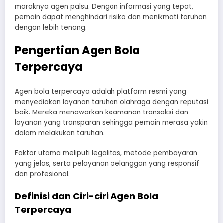
maraknya agen palsu. Dengan informasi yang tepat,
pemain dapat menghindari risiko dan menikmati taruhan
dengan lebih tenang.
Pengertian Agen Bola
Terpercaya
Agen bola terpercaya adalah platform resmi yang
menyediakan layanan taruhan olahraga dengan reputasi
baik. Mereka menawarkan keamanan transaksi dan
layanan yang transparan sehingga pemain merasa yakin
dalam melakukan taruhan.
Faktor utama meliputi legalitas, metode pembayaran
yang jelas, serta pelayanan pelanggan yang responsif
dan profesional.
Definisi dan Ciri-ciri Agen Bola
Terpercaya