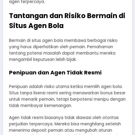
agen terpercaya.
Tantangan dan Risiko Bermain di
Situs Agen Bola
Bermain di situs agen bola membawa berbagai risiko
yang harus diperhatikan oleh pemain. Pemahaman
tentang potensi masalah dapat membantu mereka
mengambil keputusan lebih bijak.
Penipuan dan Agen Tidak Resmi
Penipuan adalah risiko utama ketika memilih agen bola.
Situs tanpa lisensi resmi sering menawarkan bonus besar
untuk menarik pemain, tetapi berpotensi menipu dengan
tidak membayar kemenangan.
Agen tidak resmi biasanya tidak diawasi oleh otoritas
perjudian terpercaya. Mereka bisa menghilang setelah
menerima deposit pemain atau mengubah aturan