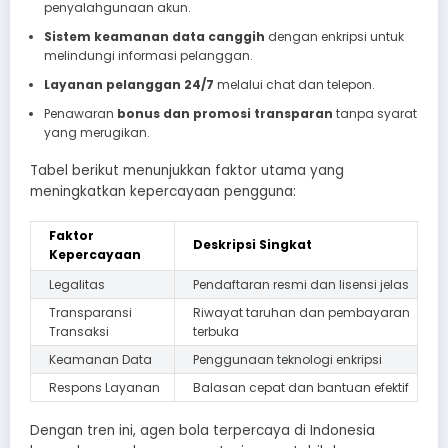
penyalahgunaan akun.
Sistem keamanan data canggih
dengan enkripsi untuk
melindungi informasi pelanggan.
Layanan pelanggan 24/7
melalui chat dan telepon.
Penawaran
bonus dan promosi transparan
tanpa syarat
yang merugikan.
Tabel berikut menunjukkan faktor utama yang
meningkatkan kepercayaan pengguna:
Faktor
Deskripsi Singkat
Kepercayaan
Legalitas
Pendaftaran resmi dan lisensi jelas
Transparansi
Riwayat taruhan dan pembayaran
Transaksi
terbuka
Keamanan Data
Penggunaan teknologi enkripsi
Respons Layanan
Balasan cepat dan bantuan efektif
Dengan tren ini, agen bola terpercaya di Indonesia