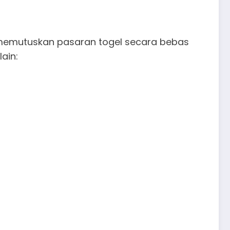
 memutuskan pasaran togel secara bebas
ain: