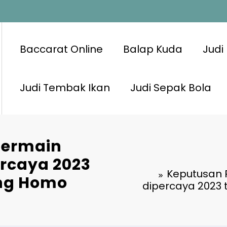
Baccarat Online
Balap Kuda
Judi
Judi Tembak Ikan
Judi Sepak Bola
Bermain
ercaya 2023
Keputusan P
ang Homo
dipercaya 2023 