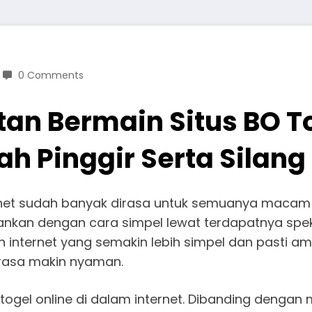
0 Comments
an Bermain Situs BO To
ah Pinggir Serta Silan
ternet sudah banyak dirasa untuk semuanya maca
ijalankan dengan cara simpel lewat terdapatnya sp
 internet yang semakin lebih simpel dan pasti am
rasa makin nyaman.
togel online di dalam internet. Dibanding dengan 