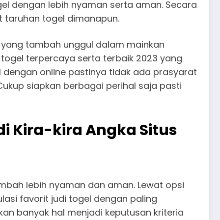
togel dengan lebih nyaman serta aman. Secara
t taruhan togel dimanapun.
ice yang tambah unggul dalam mainkan
 togel terpercaya serta terbaik 2023 yang
 dengan online pastinya tidak ada prasyarat
Cukup siapkan berbagai perihal saja pasti
i Kira-kira Angka Situs
tambah lebih nyaman dan aman. Lewat opsi
asi favorit judi togel dengan paling
kan banyak hal menjadi keputusan kriteria