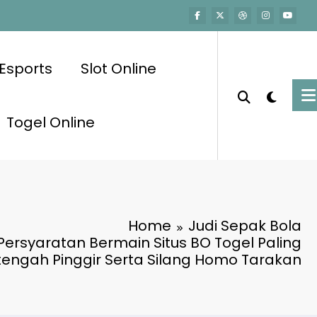
 Esports
Slot Online
Togel Online
Home
Judi Sepak Bola
ersyaratan Bermain Situs BO Togel Paling
tengah Pinggir Serta Silang Homo Tarakan