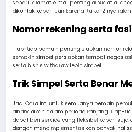
seperti alamat e mail penting dibuaat di ac
dikontak kapan pun karena itu ke-2 nya ialah 
Nomor rekening serta fasil
Tiap-tiap pemain penting siapkan nomor reke
semakin simpel persiapkan tempat negosiasi 
serta bisnis withdraw lebih simpel.
Trik Simpel Serta Benar M
Jadi Cara inti untuk semuanya pemain pemula
dihandalkan dalam periode Panjang. Tiap-ti
dapat beri service yang fleksibel kapan saja
dengan mengimplementasikan banyak hal sal