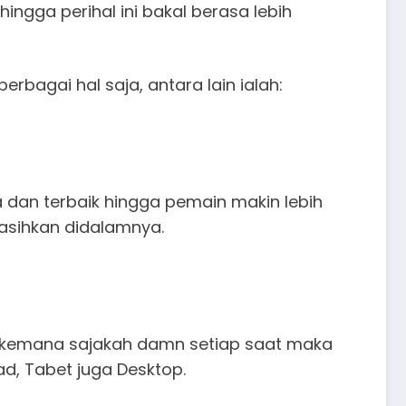
ingga perihal ini bakal berasa lebih
bagai hal saja, antara lain ialah:
 dan terbaik hingga pemain makin lebih
asihkan didalamnya.
a kemana sajakah damn setiap saat maka
ad, Tabet juga Desktop.