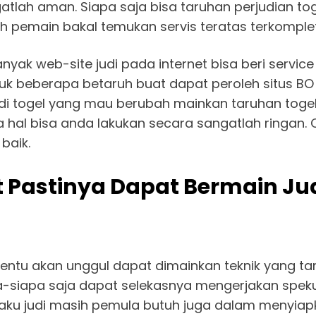
angatlah aman. Siapa saja bisa taruhan perjudian 
ah pemain bakal temukan servis teratas terkomple
nyak web-site judi pada internet bisa beri serv
tuk beberapa betaruh buat dapat peroleh situs BO
di togel yang mau berubah mainkan taruhan togel
 hal bisa anda lakukan secara sangatlah ringan. 
baik.
t Pastinya Dapat Bermain Jud
 tentu akan unggul dapat dimainkan teknik yang 
pa-siapa saja dapat selekasnya mengerjakan spekul
elaku judi masih pemula butuh juga dalam menyiap