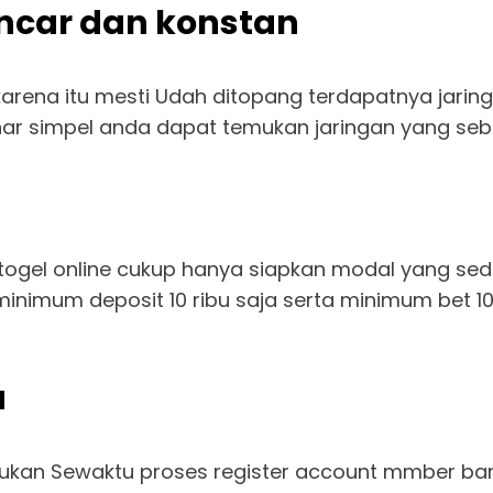
ancar dan konstan
rena itu mesti Udah ditopang terdapatnya jaringan
r simpel anda dapat temukan jaringan yang sebe
gel online cukup hanya siapkan modal yang sediki
inimum deposit 10 ribu saja serta minimum bet 1
a
rlukan Sewaktu proses register account mmber b