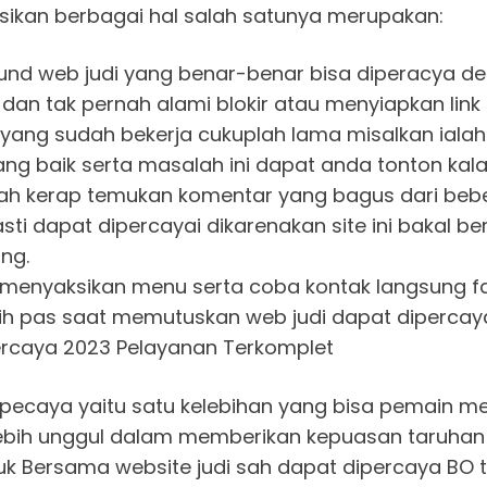
sikan berbagai hal salah satunya merupakan:
nd web judi yang benar-benar bisa diperacya 
an tak pernah alami blokir atau menyiapkan link 
yang sudah bekerja cukuplah lama misalkan ialah 
ang baik serta masalah ini dapat anda tonton kala
ntulah kerap temukan komentar yang bagus dari beb
sti dapat dipercayai dikarenakan site ini bakal b
ng.
menyaksikan menu serta coba kontak langsung fak
ih pas saat memutuskan web judi dapat dipercay
ipercaya 2023 Pelayanan Terkomplet
erpecaya yaitu satu kelebihan yang bisa pemain me
ebih unggul dalam memberikan kepuasan taruhan 
k Bersama website judi sah dapat dipercaya BO tog