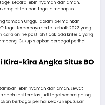
 togel secara lebih nyaman dan aman.
erkomplet taruhan togel dimanapun.
 yang tambah unggul dalam permainkan
BO togel terpercaya serta terbaik 2023 yang
ara online pastilah tidak ada kriteria yang
mpang. Cukup siapkan berbagai perihal
i Kira-kira Angka Situs BO
g tambah lebih nyaman dan aman. Lewat
n spekulasi teratas judi togel secara paling
iakan berbagai perihal selaku keputusan