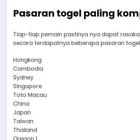
Pasaran togel paling kom
Tiap-tiap pemain pastinya nya dapat rasak
secara terdapatnya beberapa pasaran togel 
Hongkong
Cambodia
Sydney
Singapore
Toto Macau
China
Japan
Taiwan
Thailand
Oregon 1