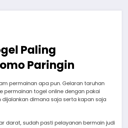
gel Paling
Homo Paringin
cam permainan apa pun. Gelaran taruhan
re permainan togel online dengan pakai
en dijalankan dimana saja serta kapan saja
ar darat, sudah pasti pelayanan bermain judi