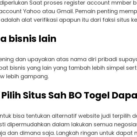
l diperlukan Saat proses register account mmber 
i account Yahoo atau Gmail. Pemain penting mempu
alah alat verifikasi apapun itu dari faksi situs 
 bisnis lain
ening dan upayakan atas nama diri pribadi supay
bisnis yang lain yang tambah lebih simpel serta
aw lebih gampang.
ilih Situs Sah BO Togel Dap
ntuk bisa tentukan alternatif website judi terpil
sti dipermudahkan dalam lakukan semua negosiasi
saja dan dimana saja. Langkah ringan untuk dapat