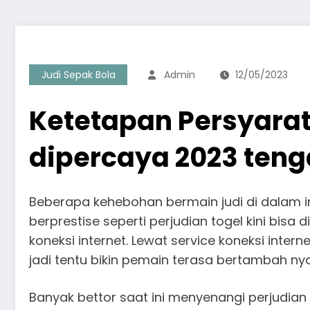
Judi Sepak Bola
Admin
12/05/2023
Ketetapan Persyarat
dipercaya 2023 teng
Beberapa kehebohan bermain judi di dalam 
berprestise seperti perjudian togel kini bi
koneksi internet. Lewat service koneksi inter
jadi tentu bikin pemain terasa bertambah n
Banyak bettor saat ini menyenangi perjudian 