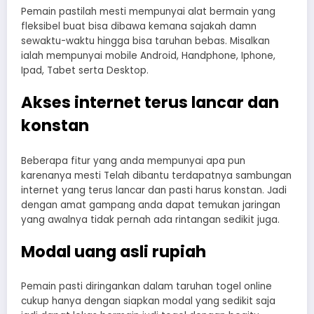
Pemain pastilah mesti mempunyai alat bermain yang
fleksibel buat bisa dibawa kemana sajakah damn
sewaktu-waktu hingga bisa taruhan bebas. Misalkan
ialah mempunyai mobile Android, Handphone, Iphone,
Ipad, Tabet serta Desktop.
Akses internet terus lancar dan
konstan
Beberapa fitur yang anda mempunyai apa pun
karenanya mesti Telah dibantu terdapatnya sambungan
internet yang terus lancar dan pasti harus konstan. Jadi
dengan amat gampang anda dapat temukan jaringan
yang awalnya tidak pernah ada rintangan sedikit juga.
Modal uang asli rupiah
Pemain pasti diringankan dalam taruhan togel online
cukup hanya dengan siapkan modal yang sedikit saja