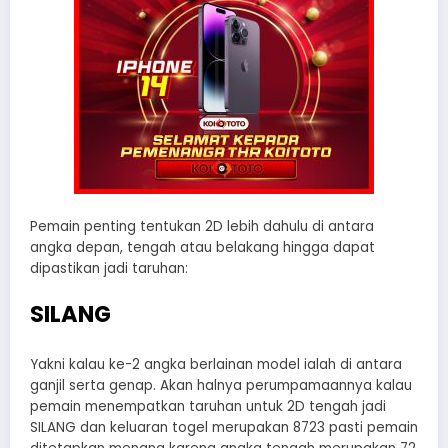
Pemain penting tentukan 2D lebih dahulu di antara
angka depan, tengah atau belakang hingga dapat
dipastikan jadi taruhan:
SILANG
Yakni kalau ke-2 angka berlainan model ialah di antara
ganjil serta genap. Akan halnya perumpamaannya kalau
pemain menempatkan taruhan untuk 2D tengah jadi
SILANG dan keluaran togel merupakan 8723 pasti pemain