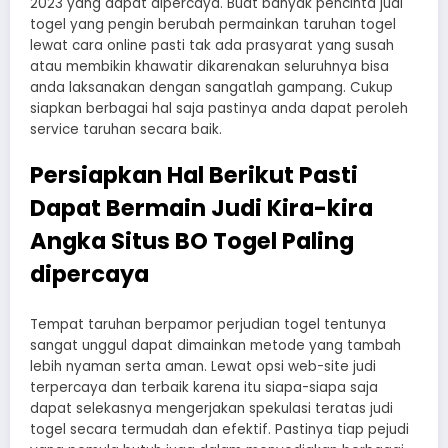
2023 yang dapat dipercaya. Buat banyak pencinta judi
togel yang pengin berubah permainkan taruhan togel
lewat cara online pasti tak ada prasyarat yang susah
atau membikin khawatir dikarenakan seluruhnya bisa
anda laksanakan dengan sangatlah gampang. Cukup
siapkan berbagai hal saja pastinya anda dapat peroleh
service taruhan secara baik.
Persiapkan Hal Berikut Pasti
Dapat Bermain Judi Kira-kira
Angka Situs BO Togel Paling
dipercaya
Tempat taruhan berpamor perjudian togel tentunya
sangat unggul dapat dimainkan metode yang tambah
lebih nyaman serta aman. Lewat opsi web-site judi
terpercaya dan terbaik karena itu siapa-siapa saja
dapat selekasnya mengerjakan spekulasi teratas judi
togel secara termudah dan efektif. Pastinya tiap pejudi