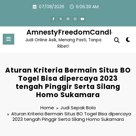
Skip
07/08/2026
6:06:40 AM
to
content
AmnestyFreedomCandles
Judi Online Asik, Menang Pasti, Tanpa
Ribet!
Aturan Kriteria Bermain Situs BO
Togel Bisa dipercaya 2023
tengah Pinggir Serta Silang
Homo Sukamara
Home
Judi Sepak Bola
Aturan Kriteria Bermain Situs BO Togel Bisa dipercaya
2023 tengah Pinggir Serta Silang Homo Sukamara