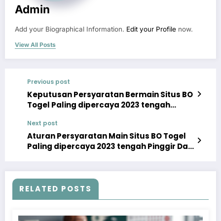
Admin
Add your Biographical Information.
Edit your Profile
now.
View All Posts
Previous post
Keputusan Persyaratan Bermain Situs BO
Togel Paling dipercaya 2023 tengah
Pinggir Serta Silang Homo Tarakan
Next post
Aturan Persyaratan Main Situs BO Togel
Paling dipercaya 2023 tengah Pinggir Dan
Silang Homo Barito Timur
RELATED POSTS