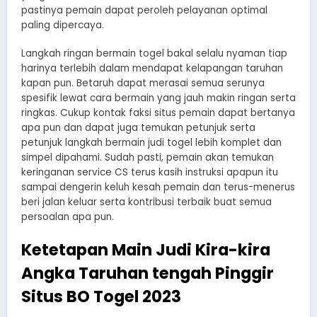
pastinya pemain dapat peroleh pelayanan optimal
paling dipercaya.
Langkah ringan bermain togel bakal selalu nyaman tiap
harinya terlebih dalam mendapat kelapangan taruhan
kapan pun. Betaruh dapat merasai semua serunya
spesifik lewat cara bermain yang jauh makin ringan serta
ringkas. Cukup kontak faksi situs pemain dapat bertanya
apa pun dan dapat juga temukan petunjuk serta
petunjuk langkah bermain judi togel lebih komplet dan
simpel dipahami. Sudah pasti, pemain akan temukan
keringanan service CS terus kasih instruksi apapun itu
sampai dengerin keluh kesah pemain dan terus-menerus
beri jalan keluar serta kontribusi terbaik buat semua
persoalan apa pun.
Ketetapan Main Judi Kira-kira
Angka Taruhan tengah Pinggir
Situs BO Togel 2023