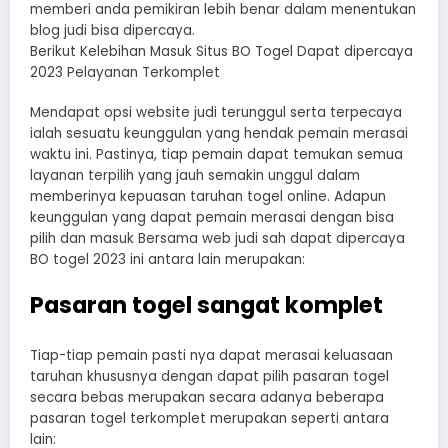
memberi anda pemikiran lebih benar dalam menentukan
blog judi bisa dipercaya.
Berikut Kelebihan Masuk Situs BO Togel Dapat dipercaya
2023 Pelayanan Terkomplet
Mendapat opsi website judi terunggul serta terpecaya
ialah sesuatu keunggulan yang hendak pemain merasai
waktu ini. Pastinya, tiap pemain dapat temukan semua
layanan terpilih yang jauh semakin unggul dalam
memberinya kepuasan taruhan togel online. Adapun
keunggulan yang dapat pemain merasai dengan bisa
pilih dan masuk Bersama web judi sah dapat dipercaya
BO togel 2023 ini antara lain merupakan:
Pasaran togel sangat komplet
Tiap-tiap pemain pasti nya dapat merasai keluasaan
taruhan khususnya dengan dapat pilih pasaran togel
secara bebas merupakan secara adanya beberapa
pasaran togel terkomplet merupakan seperti antara
lain: