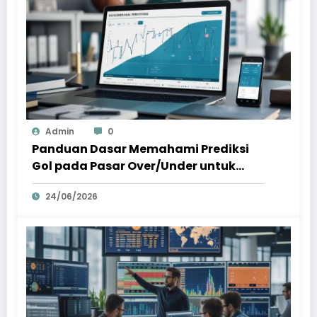
Admin
0
Panduan Dasar Memahami Prediksi
Gol pada Pasar Over/Under untuk
Pemula
24/06/2026