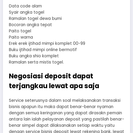
Data code alam
Syair angka togel
Ramalan togel dewa bumi
Bocoran angka tepat
Paito togel
Paito warna
Erek erek ijtihad mimpi komplet 00-99
Buku ijtihad mimpi online bermotif
Buku angka shio komplet
Ramalan serta mistis togel.
Negosiasi deposit dapat
terjangkau lewat apa saja
Service seterusnya dalam soal melaksanakan transaksi
bisnis apapun itu maka dapat benar-benar nyaman
dengan semua keringanan yang dapat dirasakn pemain
antara lain ialah pelayanan deposit yang pastilah benar-
benar simpel dapat dilaksanakan setiap waktu yaitu
dengan service bisnis deposit lewat rekening bank, lewat