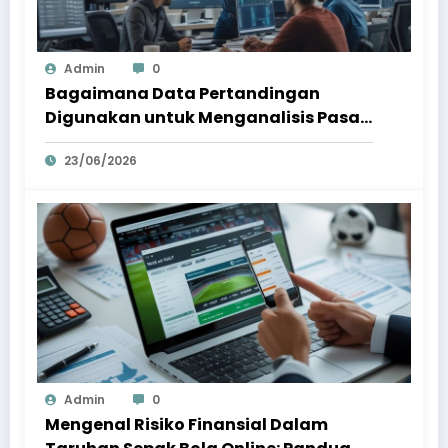
Admin
0
Bagaimana Data Pertandingan
Digunakan untuk Menganalisis Pasar
1X2 di Industri Perjudian
23/06/2026
Admin
0
Mengenal Risiko Finansial Dalam