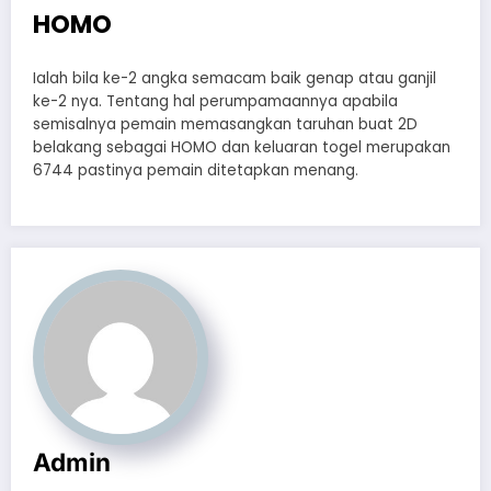
HOMO
Ialah bila ke-2 angka semacam baik genap atau ganjil
ke-2 nya. Tentang hal perumpamaannya apabila
semisalnya pemain memasangkan taruhan buat 2D
belakang sebagai HOMO dan keluaran togel merupakan
6744 pastinya pemain ditetapkan menang.
Admin