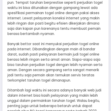
pun. Tempat taruhan berprestise seperti perjudian togel
waktu ini bisa ditunaikan dengan gampang lewat ada
spesifikasi permainan togel online dengan pakai akses
internet. Lewat pelayanan koneksi internet yang makin
lebih ringan dan pasti begitu efisien dikerjakan dimana
saja dan kapan pun karenanya tentu membuat pemain
berasa bertambah nyaman.
Banyak bettor saat ini menyukai perjudian togel online
pada internet. Dibandingkan dengan main di bandar
darat, sudah pasti pelayanan bermain judi togel online
berasa lebih ringan serta amat aman. Siapa-siapa saja
bisa taruhan perjudian togel dengan lebih nyaman serta
aman. Dengan secara gampang serta sangat menarik
jadi tentu saja pemain akan temukan servis teratas
terkomplet taruhan togel dimanapun.
Ditambah lagi waktu ini secara adanya banyak web judi
dalam internet bisa kasih pelayanan yang makin lebih
unggul dalam permainkan taruhan togel. Walau begitu,
penting juga untuk beberapa betaruh untuk dapat