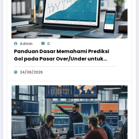
Admin
0
Panduan Dasar Memahami Prediksi
Gol pada Pasar Over/Under untuk
Pemula
24/06/2026