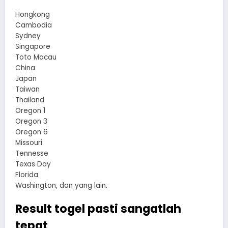
Hongkong
Cambodia
Sydney
Singapore
Toto Macau
China
Japan
Taiwan
Thailand
Oregon 1
Oregon 3
Oregon 6
Missouri
Tennesse
Texas Day
Florida
Washington, dan yang lain.
Result togel pasti sangatlah
tepat