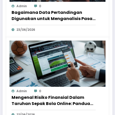
Admin
0
Bagaimana Data Pertandingan
Digunakan untuk Menganalisis Pasar
1X2 di Industri Perjudian
23/06/2026
Admin
0
Mengenal Risiko Finansial Dalam
Taruhan Sepak Bola Online: Panduan
Menyusun Strategi Cerdas
22/06/2026