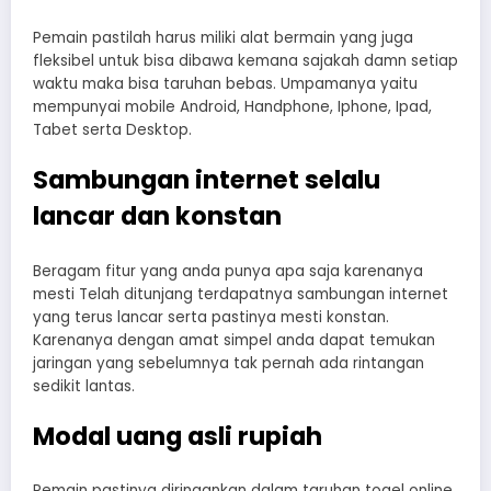
Pemain pastilah harus miliki alat bermain yang juga
fleksibel untuk bisa dibawa kemana sajakah damn setiap
waktu maka bisa taruhan bebas. Umpamanya yaitu
mempunyai mobile Android, Handphone, Iphone, Ipad,
Tabet serta Desktop.
Sambungan internet selalu
lancar dan konstan
Beragam fitur yang anda punya apa saja karenanya
mesti Telah ditunjang terdapatnya sambungan internet
yang terus lancar serta pastinya mesti konstan.
Karenanya dengan amat simpel anda dapat temukan
jaringan yang sebelumnya tak pernah ada rintangan
sedikit lantas.
Modal uang asli rupiah
Pemain pastinya diringankan dalam taruhan togel online