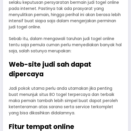
selaku keputusan persyaratan bermain judi togel online
pada internet. Pastinya tak ada prasyarat yang
menyulitkan pemain, hingga perihal ini akan berasa lebih
intensif buat siapa saja dalam mengerjakan perminan
judi togel online.
Sebab itu, dalam mengawali taruhan judi togel online
tentu saja pemula cuman perlu menyediakan banyak hal
saja, salah satunya merupakan:
Web-site judi sah dapat
dipercaya
Jadi pokok utama perlu anda utamakan jika penting
buat menunjuk situs BO togel terpercaya dan terbaik
maka pemain tambah lebih simpel buat dapat peroleh
ketenteraman atas sarana serta service terkomplet
yang bisa dikasihkan didalamnya.
Fitur tempat online