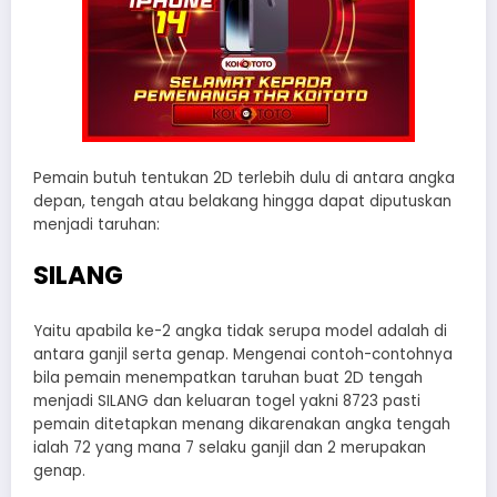
Pemain butuh tentukan 2D terlebih dulu di antara angka
depan, tengah atau belakang hingga dapat diputuskan
menjadi taruhan:
SILANG
Yaitu apabila ke-2 angka tidak serupa model adalah di
antara ganjil serta genap. Mengenai contoh-contohnya
bila pemain menempatkan taruhan buat 2D tengah
menjadi SILANG dan keluaran togel yakni 8723 pasti
pemain ditetapkan menang dikarenakan angka tengah
ialah 72 yang mana 7 selaku ganjil dan 2 merupakan
genap.