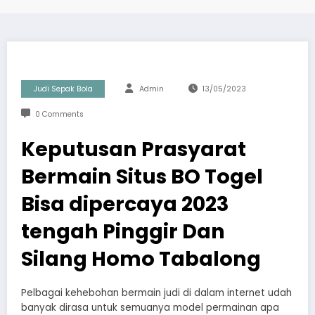
Judi Sepak Bola
Admin
13/05/2023
0 Comments
Keputusan Prasyarat
Bermain Situs BO Togel
Bisa dipercaya 2023
tengah Pinggir Dan
Silang Homo Tabalong
Pelbagai kehebohan bermain judi di dalam internet udah
banyak dirasa untuk semuanya model permainan apa