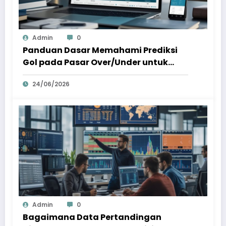
Admin
0
Panduan Dasar Memahami Prediksi
Gol pada Pasar Over/Under untuk
Pemula
24/06/2026
Admin
0
Bagaimana Data Pertandingan