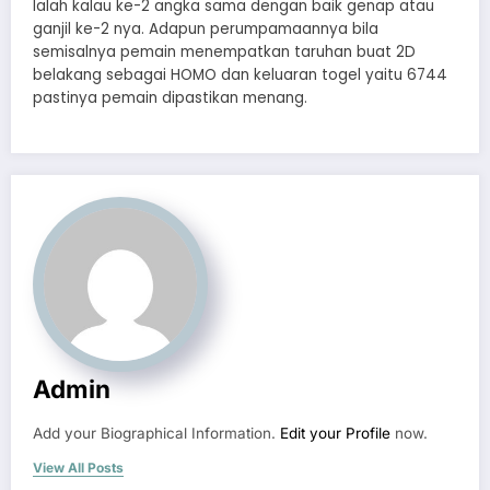
Ialah kalau ke-2 angka sama dengan baik genap atau
ganjil ke-2 nya. Adapun perumpamaannya bila
semisalnya pemain menempatkan taruhan buat 2D
belakang sebagai HOMO dan keluaran togel yaitu 6744
pastinya pemain dipastikan menang.
Admin
Add your Biographical Information.
Edit your Profile
now.
View All Posts