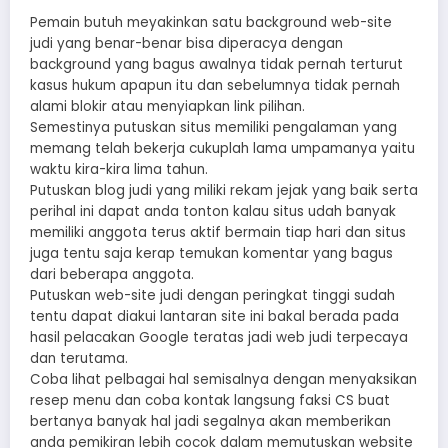
Pemain butuh meyakinkan satu background web-site
judi yang benar-benar bisa diperacya dengan
background yang bagus awalnya tidak pernah terturut
kasus hukum apapun itu dan sebelumnya tidak pernah
alami blokir atau menyiapkan link pilihan.
Semestinya putuskan situs memiliki pengalaman yang
memang telah bekerja cukuplah lama umpamanya yaitu
waktu kira-kira lima tahun.
Putuskan blog judi yang miliki rekam jejak yang baik serta
perihal ini dapat anda tonton kalau situs udah banyak
memiliki anggota terus aktif bermain tiap hari dan situs
juga tentu saja kerap temukan komentar yang bagus
dari beberapa anggota.
Putuskan web-site judi dengan peringkat tinggi sudah
tentu dapat diakui lantaran site ini bakal berada pada
hasil pelacakan Google teratas jadi web judi terpecaya
dan terutama.
Coba lihat pelbagai hal semisalnya dengan menyaksikan
resep menu dan coba kontak langsung faksi CS buat
bertanya banyak hal jadi segalnya akan memberikan
anda pemikiran lebih cocok dalam memutuskan website