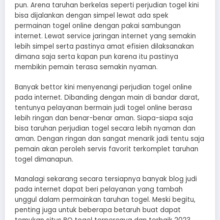
pun. Arena taruhan berkelas seperti perjudian togel kini
bisa dijalankan dengan simpel lewat ada spek
permainan togel online dengan pakai sambungan
internet. Lewat service jaringan internet yang semakin
lebih simpel serta pastinya amat efisien dilaksanakan
dimana saja serta kapan pun karena itu pastinya
membikin pemain terasa semakin nyaman.
Banyak bettor kini menyenangi perjudian togel online
pada internet. Dibanding dengan main di bandar darat,
tentunya pelayanan bermain judi togel online berasa
lebih ringan dan benar-benar aman. Siapa-siapa saja
bisa taruhan perjudian togel secara lebih nyaman dan
aman. Dengan ringan dan sangat menarik jadi tentu saja
pemain akan peroleh servis favorit terkomplet taruhan
togel dimanapun.
Manalagi sekarang secara tersiapnya banyak blog judi
pada internet dapat beri pelayanan yang tambah
unggul dalam permainkan taruhan togel. Meski begitu,
penting juga untuk beberapa betaruh buat dapat