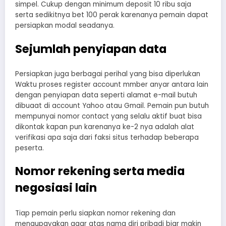
simpel. Cukup dengan minimum deposit 10 ribu saja
serta sedikitnya bet 100 perak karenanya pemain dapat
persiapkan modal seadanya.
Sejumlah penyiapan data
Persiapkan juga berbagai perihal yang bisa diperlukan
Waktu proses register account mmber anyar antara lain
dengan penyiapan data seperti alamat e-mail butuh
dibuaat di account Yahoo atau Gmail. Pemain pun butuh
mempunyai nomor contact yang selalu aktif buat bisa
dikontak kapan pun karenanya ke-2 nya adalah alat
verifikasi apa saja dari faksi situs terhadap beberapa
peserta.
Nomor rekening serta media
negosiasi lain
Tiap pemain perlu siapkan nomor rekening dan
mengupayakan agar atas nama diri pribadi biar makin