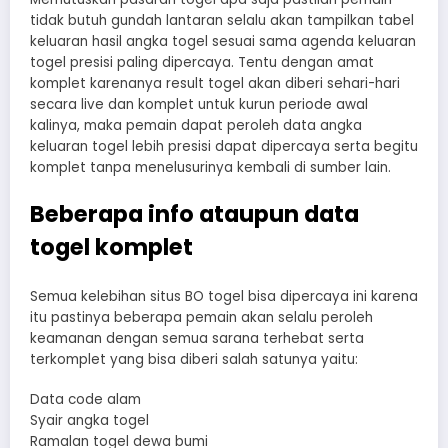
tidak butuh gundah lantaran selalu akan tampilkan tabel
keluaran hasil angka togel sesuai sama agenda keluaran
togel presisi paling dipercaya. Tentu dengan amat
komplet karenanya result togel akan diberi sehari-hari
secara live dan komplet untuk kurun periode awal
kalinya, maka pemain dapat peroleh data angka
keluaran togel lebih presisi dapat dipercaya serta begitu
komplet tanpa menelusurinya kembali di sumber lain.
Beberapa info ataupun data
togel komplet
Semua kelebihan situs BO togel bisa dipercaya ini karena
itu pastinya beberapa pemain akan selalu peroleh
keamanan dengan semua sarana terhebat serta
terkomplet yang bisa diberi salah satunya yaitu:
Data code alam
Syair angka togel
Ramalan togel dewa bumi