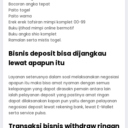
Bocoran angka tepat
Paito togel
Paito warna
Erek erek tafsiran mimpi komplet 00-99
Buku ijtihad mimpi online bermotif
Buku angka shio komplet
Ramalan serta mistis togel.
Bisnis deposit bisa dijangkau
lewat apapun itu
Layanan seterusnya dalam soal melaksanakan negosiasi
apapun itu maka bisa amat nyaman dengan semua
kelapangan yang dapat dirasakn pemain antara lain
ialah pelayanan deposit yang pastinya amat ringan
dapat dilaksanakan kapan pun yaitu dengan pelayanan
negosiasi deposit lewat rekening bank, lewat E-Wallet
serta service pulsa.
Transaksi bisnis withdraw ringan