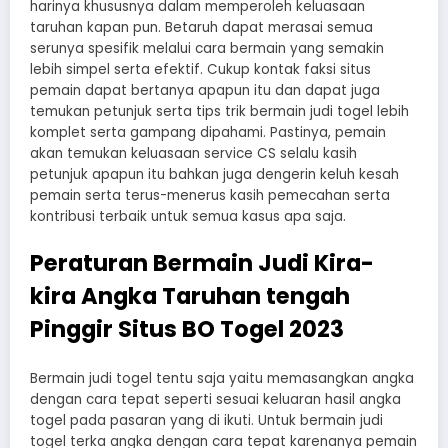
harinya khususnya dalam memperoleh keluasaan
taruhan kapan pun. Betaruh dapat merasai semua
serunya spesifik melalui cara bermain yang semakin
lebih simpel serta efektif. Cukup kontak faksi situs
pemain dapat bertanya apapun itu dan dapat juga
temukan petunjuk serta tips trik bermain judi togel lebih
komplet serta gampang dipahami. Pastinya, pemain
akan temukan keluasaan service CS selalu kasih
petunjuk apapun itu bahkan juga dengerin keluh kesah
pemain serta terus-menerus kasih pemecahan serta
kontribusi terbaik untuk semua kasus apa saja.
Peraturan Bermain Judi Kira-
kira Angka Taruhan tengah
Pinggir Situs BO Togel 2023
Bermain judi togel tentu saja yaitu memasangkan angka
dengan cara tepat seperti sesuai keluaran hasil angka
togel pada pasaran yang di ikuti. Untuk bermain judi
togel terka angka dengan cara tepat karenanya pemain