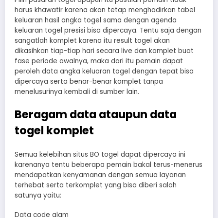
harus khawatir karena akan tetap menghadirkan tabel
keluaran hasil angka togel sama dengan agenda
keluaran togel presisi bisa dipercaya. Tentu saja dengan
sangatlah komplet karena itu result togel akan
dikasihkan tiap-tiap hari secara live dan komplet buat
fase periode awalnya, maka dari itu pemain dapat
peroleh data angka keluaran togel dengan tepat bisa
dipercaya serta benar-benar komplet tanpa
menelusurinya kembali di sumber lain.
Beragam data ataupun data
togel komplet
Semua kelebihan situs BO togel dapat dipercaya ini
karenanya tentu beberapa pemain bakal terus-menerus
mendapatkan kenyamanan dengan semua layanan
terhebat serta terkomplet yang bisa diberi salah
satunya yaitu:
Data code alam