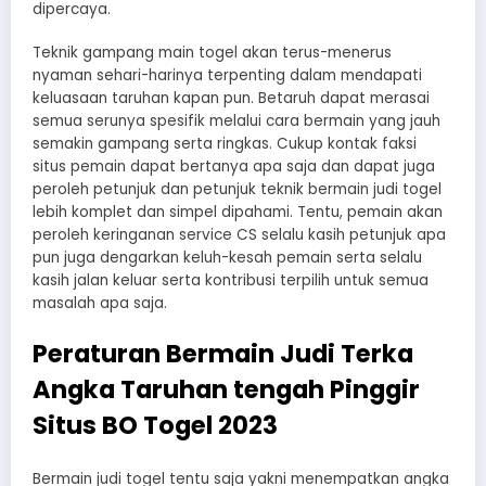
dipercaya.
Teknik gampang main togel akan terus-menerus
nyaman sehari-harinya terpenting dalam mendapati
keluasaan taruhan kapan pun. Betaruh dapat merasai
semua serunya spesifik melalui cara bermain yang jauh
semakin gampang serta ringkas. Cukup kontak faksi
situs pemain dapat bertanya apa saja dan dapat juga
peroleh petunjuk dan petunjuk teknik bermain judi togel
lebih komplet dan simpel dipahami. Tentu, pemain akan
peroleh keringanan service CS selalu kasih petunjuk apa
pun juga dengarkan keluh-kesah pemain serta selalu
kasih jalan keluar serta kontribusi terpilih untuk semua
masalah apa saja.
Peraturan Bermain Judi Terka
Angka Taruhan tengah Pinggir
Situs BO Togel 2023
Bermain judi togel tentu saja yakni menempatkan angka