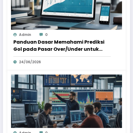
Admin
0
Panduan Dasar Memahami Prediksi
Gol pada Pasar Over/Under untuk
Pemula
24/06/2026
Admin
0