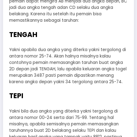
pemain dapat mengira AB menjadi dua angka depan, BC
jadi dua angka tengah adan CD selaku dua angka
belakang. Karena itu setelah itu pemain bisa
memastikannya sebagai taruhan:
TENGAH
Yakni apabila dua angka yang diterka yakni tergolong di
antara nomor 25-74. Akan halnya misalnya kalau
contohnya pemain memasangkan taruhan buat angka
2D depan jadi TENGAH, lalu apabila keluaran angka togel
merupakan 3487 pasti pemain dipastikan menang
karena angka depan yakni 34 tergolong antara 25-74.
TEPI
Yakni bila dua angka yang diterka yakni tergolong di
antara nomor 00-24 serta dari 75-99. Tentang hal
misalnya, apabila semisalnya pemain memasangkan
taruhannya buat 2D belakang selaku TEPI dan kalau
keluaran hasil angka yang tampak yaitu 8812, pastinya