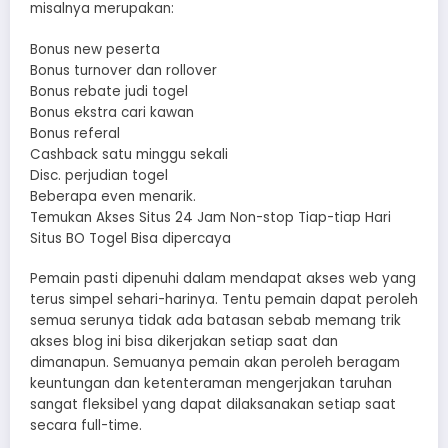
misalnya merupakan:
Bonus new peserta
Bonus turnover dan rollover
Bonus rebate judi togel
Bonus ekstra cari kawan
Bonus referal
Cashback satu minggu sekali
Disc. perjudian togel
Beberapa even menarik.
Temukan Akses Situs 24 Jam Non-stop Tiap-tiap Hari
Situs BO Togel Bisa dipercaya
Pemain pasti dipenuhi dalam mendapat akses web yang
terus simpel sehari-harinya. Tentu pemain dapat peroleh
semua serunya tidak ada batasan sebab memang trik
akses blog ini bisa dikerjakan setiap saat dan
dimanapun. Semuanya pemain akan peroleh beragam
keuntungan dan ketenteraman mengerjakan taruhan
sangat fleksibel yang dapat dilaksanakan setiap saat
secara full-time.