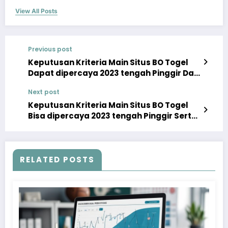
View All Posts
Previous post
Keputusan Kriteria Main Situs BO Togel
Dapat dipercaya 2023 tengah Pinggir Dan
Silang Homo Tana Paser
Next post
Keputusan Kriteria Main Situs BO Togel
Bisa dipercaya 2023 tengah Pinggir Serta
Silang Homo Tapin
RELATED POSTS