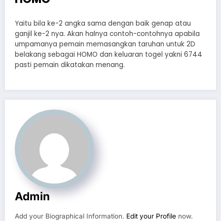
Yaitu bila ke-2 angka sama dengan baik genap atau
ganjil ke-2 nya. Akan halnya contoh-contohnya apabila
umpamanya pemain memasangkan taruhan untuk 2D
belakang sebagai HOMO dan keluaran togel yakni 6744
pasti pemain dikatakan menang.
Admin
Add your Biographical Information.
Edit your Profile
now.