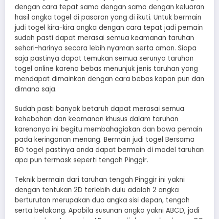
dengan cara tepat sama dengan sama dengan keluaran
hasil angka togel di pasaran yang di ikuti. Untuk bermain
judi togel kira-kira angka dengan cara tepat jadi pemain
sudah pasti dapat merasai semua keamanan taruhan
sehari-harinya secara lebih nyaman serta aman. Siapa
saja pastinya dapat temukan semua serunya taruhan
togel online karena bebas menunjuk jenis taruhan yang
mendapat dimainkan dengan cara bebas kapan pun dan
dimana saja.
Sudah pasti banyak betaruh dapat merasai semua
kehebohan dan keamanan khusus dalam taruhan
karenanya ini begitu membahagiakan dan bawa pemain
pada keringanan menang. Bermain judi togel Bersama
BO togel pastinya anda dapat bermain di model taruhan
apa pun termask seperti tengah Pinggir.
Teknik bermain dari taruhan tengah Pinggir ini yakni
dengan tentukan 2D terlebih dulu adalah 2 angka
berturutan merupakan dua angka sisi depan, tengah
serta belakang. Apabila susunan angka yakni ABCD, jadi