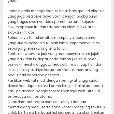
yaitu:
Pemain perlu menegaskan sesuatu background blog judi
yang juga bisa diperacya yakni dengan background
yang bagus awalnya tidak pernah terturut kejadian
hukum apapun itu dan tak pernah alami blokir atau
siapkan link opsi.
Seharusnya tentukan situs mempunyai pengalaman
yang sudah bekerja cukuplah lama umpamanya ialah
sepanjang lebih kurang lima tahun.
Tentukan web-site judi yang mempunyai rekam jejak
yang baik dan ini dapat anda tonton jika situs telah
banyak memiliki anggota terus aktif main tiap hari dan
situs lantas pastinya kerap temukan komentar yang
bagus dari beberapa peserta.
Pastikan web-site judi dengan peringkat tinggi sudah
dipastikan dapat diakui karena blog ini bakal ada pada
hasil pelacakan Google teratas sebagai web-site judi
terpecaya dan terutama.
Coba lihat beberapa soal contohnya dengan
memandang menu serta coba kontak langsung faksi CS
untuk bertanya berbagai hal jadi segalnya akan berikan