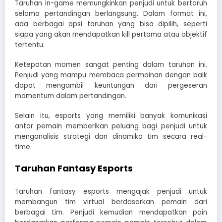
Taruhan in-game memungkinkan penjudi untuk bertaruh
selama pertandingan berlangsung. Dalam format ini,
ada berbagai opsi taruhan yang bisa dipilih, seperti
siapa yang akan mendapatkan kill pertama atau objektif
tertentu.
Ketepatan momen sangat penting dalam taruhan ini.
Penjudi yang mampu membaca permainan dengan baik
dapat mengambil keuntungan dari pergeseran
momentum dalam pertandingan.
Selain itu, esports yang memiliki banyak komunikasi
antar pemain memberikan peluang bagi penjudi untuk
menganalisis strategi dan dinamika tim secara real-
time.
Taruhan Fantasy Esports
Taruhan fantasy esports mengajak penjudi untuk
membangun tim virtual berdasarkan pemain dari
berbagai tim. Penjudi kemudian mendapatkan poin