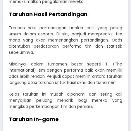
memaksimalkan pengalaman mereka.
Taruhan Hasil Pertandingan
Taruhan hasil pertandingan adalah jenis yang paling
umum dalam esports. Di sini, penjudi memprediksi tim
mana yang akan memenangkan pertandingan. Odds
ditentukan berdasarkan performa tim dan statistik
sebelumnya.
Misalnya, dalam turnamen besar seperti TI (The
International), tim dengan performa baik akan memiliki
odds lebih rendah. Penjudi dapat memilih antara taruhan
langsung atau taruhan untuk hasil akhir dari turnamen.
Kelas taruhan ini mudah dipahami dan sering kali
menyajikan peluang menarik bagi mereka yang
mengikuti perkembangan tim dan pemain.
Taruhan In-game