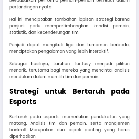
berdasarkan performa pemain-pemain tersebut dalam
pertandingan nyata.
Hal ini menciptakan tambahan lapisan strategi karena
penjudi perlu mempertimbangkan kondisi pemain,
statistik, dan kecenderungan tim.
Penjudi dapat mengikuti liga dan turnamen berbeda,
menciptakan pengalaman yang lebih interaktif.
Sebagai hasilnya, taruhan fantasy menjadi pilihan
menarik, terutama bagi mereka yang mencintai analisis
mendalam dalam memilih tim dan pemain.
Strategi untuk Bertaruh pada
Esports
Bertaruh pada esports memerlukan pendekatan yang
matang. Analisis tim dan pemain, serta manajemen
bankroll. Merupakan dua aspek penting yang harus
diperhatikan.