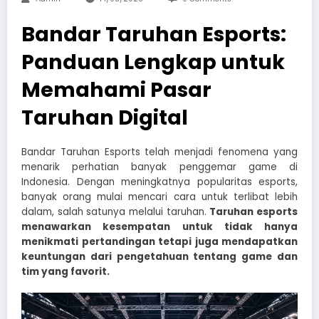
Bandar Taruhan Esports:
Panduan Lengkap untuk
Memahami Pasar
Taruhan Digital
Bandar Taruhan Esports telah menjadi fenomena yang
menarik perhatian banyak penggemar game di
Indonesia. Dengan meningkatnya popularitas esports,
banyak orang mulai mencari cara untuk terlibat lebih
dalam, salah satunya melalui taruhan.
Taruhan esports
menawarkan kesempatan untuk tidak hanya
menikmati pertandingan tetapi juga mendapatkan
keuntungan dari pengetahuan tentang game dan
tim yang favorit.