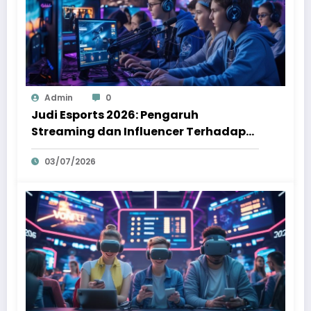
Admin
0
Judi Esports 2026: Pengaruh
Streaming dan Influencer Terhadap
Tren Global
03/07/2026