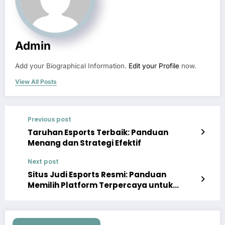
Admin
Add your Biographical Information.
Edit your Profile
now.
View All Posts
Previous post
Taruhan Esports Terbaik: Panduan
Menang dan Strategi Efektif
Next post
Situs Judi Esports Resmi: Panduan
Memilih Platform Terpercaya untuk
Petaruh