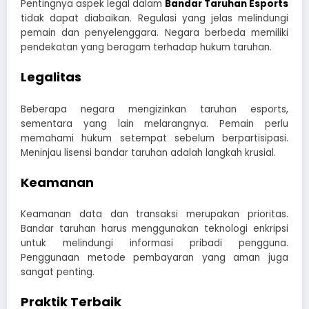
Pentingnya aspek legal dalam
Bandar Taruhan Esports
tidak dapat diabaikan. Regulasi yang jelas melindungi
pemain dan penyelenggara. Negara berbeda memiliki
pendekatan yang beragam terhadap hukum taruhan.
Legalitas
Beberapa negara mengizinkan taruhan esports,
sementara yang lain melarangnya. Pemain perlu
memahami hukum setempat sebelum berpartisipasi.
Meninjau lisensi bandar taruhan adalah langkah krusial.
Keamanan
Keamanan data dan transaksi merupakan prioritas.
Bandar taruhan harus menggunakan teknologi enkripsi
untuk melindungi informasi pribadi pengguna.
Penggunaan metode pembayaran yang aman juga
sangat penting.
Praktik Terbaik