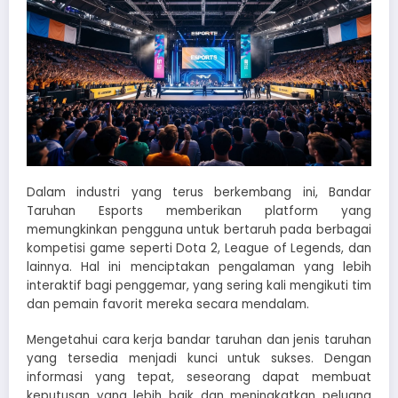
Dalam industri yang terus berkembang ini, Bandar
Taruhan Esports memberikan platform yang
memungkinkan pengguna untuk bertaruh pada berbagai
kompetisi game seperti Dota 2, League of Legends, dan
lainnya. Hal ini menciptakan pengalaman yang lebih
interaktif bagi penggemar, yang sering kali mengikuti tim
dan pemain favorit mereka secara mendalam.
Mengetahui cara kerja bandar taruhan dan jenis taruhan
yang tersedia menjadi kunci untuk sukses. Dengan
informasi yang tepat, seseorang dapat membuat
keputusan yang lebih baik dan meningkatkan peluang