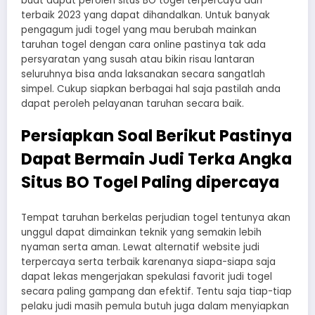
buat dapat peroleh situs BO togel terpercaya dan
terbaik 2023 yang dapat dihandalkan. Untuk banyak
pengagum judi togel yang mau berubah mainkan
taruhan togel dengan cara online pastinya tak ada
persyaratan yang susah atau bikin risau lantaran
seluruhnya bisa anda laksanakan secara sangatlah
simpel. Cukup siapkan berbagai hal saja pastilah anda
dapat peroleh pelayanan taruhan secara baik.
Persiapkan Soal Berikut Pastinya
Dapat Bermain Judi Terka Angka
Situs BO Togel Paling dipercaya
Tempat taruhan berkelas perjudian togel tentunya akan
unggul dapat dimainkan teknik yang semakin lebih
nyaman serta aman. Lewat alternatif website judi
terpercaya serta terbaik karenanya siapa-siapa saja
dapat lekas mengerjakan spekulasi favorit judi togel
secara paling gampang dan efektif. Tentu saja tiap-tiap
pelaku judi masih pemula butuh juga dalam menyiapkan