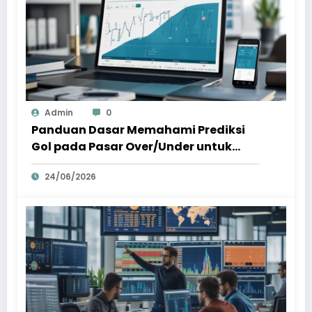
Admin
0
Panduan Dasar Memahami Prediksi
Gol pada Pasar Over/Under untuk
Pemula
24/06/2026