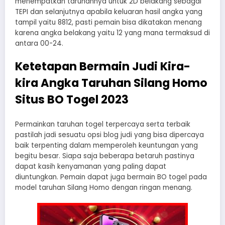
menempatkan taruhannya untuk 2D belakang sebagai
TEPI dan selanjutnya apabila keluaran hasil angka yang
tampil yaitu 8812, pasti pemain bisa dikatakan menang
karena angka belakang yaitu 12 yang mana termaksud di
antara 00-24.
Ketetapan Bermain Judi Kira-
kira Angka Taruhan Silang Homo
Situs BO Togel 2023
Permainkan taruhan togel terpercaya serta terbaik
pastilah jadi sesuatu opsi blog judi yang bisa dipercaya
baik terpenting dalam memperoleh keuntungan yang
begitu besar. Siapa saja beberapa betaruh pastinya
dapat kasih kenyamanan yang paling dapat
diuntungkan. Pemain dapat juga bermain BO togel pada
model taruhan Silang Homo dengan ringan menang.