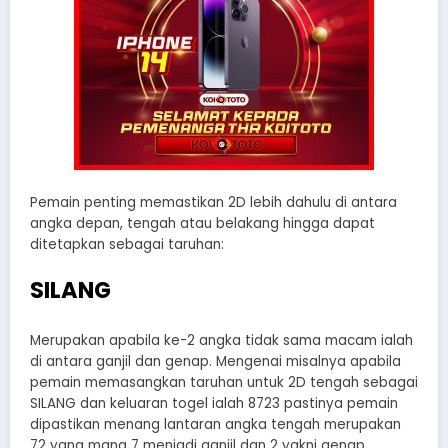
Pemain penting memastikan 2D lebih dahulu di antara
angka depan, tengah atau belakang hingga dapat
ditetapkan sebagai taruhan:
SILANG
Merupakan apabila ke-2 angka tidak sama macam ialah
di antara ganjil dan genap. Mengenai misalnya apabila
pemain memasangkan taruhan untuk 2D tengah sebagai
SILANG dan keluaran togel ialah 8723 pastinya pemain
dipastikan menang lantaran angka tengah merupakan
72 yang mana 7 menjadi ganjil dan 2 yakni genap.