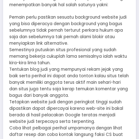
menempatkan banyak hal salah satunya yakni:
Pemain perlu pastikan sesuatu background website judi
yang bisa diperacya dengan background yang bagus
sebelumnya tidak pernah terturut perkara hukum apa
saja dan sebelumnya tak pernah alami blokir atau
menyiapkan link alternative.
Semestinya putuskan situs profesional yang sudah
memang bekerja cukuplah lama semisalnya ialah waktu
kira-kira lima tahun.
Tentukan blog judi yang mempunyai rekam jejak yang
baik serta perihal ini dapat anda tonton kalau situs telah
banyak memiliki anggota terus aktif main sehari-hari
dan situs juga tentu saja kerap temukan komentar yang
bagus dari banyak anggota.
Tetapkan website judi dengan peringkat tinggi sudah
dipastikan dapat dipercayai karena web-site ini bakal
berada di hasil pelacakan Google teratas menjadi
website judi terpecaya serta terpenting.
Coba lihat pelbagai perihal umpamanya dengan lihat
daftar resep dan coba kontak langsung faksi CS buat