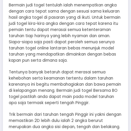
Bermain judi togel tentulah ialah menempatkan angka
dengan cara tepat sama dengan sesuai sama keluaran
hasil angka togel di pasaran yang di ikuti. Untuk bermain
judi togel kira-kira angka dengan cara tepat karena itu
pemain tentu dapat merasai semua ketenteraman
taruhan tiap harinya yang lebih nyaman dan aman.
Siapa-siapa saja pasti dapat peroleh semua serunya
taruhan togel online lantaran bebas menunjuk model
taruhan yang mendapatkan dimainkan dengan bebas
kapan pun serta dimana saja.
Tentunya banyak betaruh dapat merasai semua
kehebohan serta keamanan tertentu dalam taruhan
karenanya ini begitu membahagiakan dan bawa pemain
di kelapangan menang. Bermain judi togel Bersama BO
togel pastilah anda dapat main pada model taruhan
apa saja termask seperti tengah Pinggir.
Trik bermain dari taruhan tengah Pinggir ini yakni dengan
memastikan 2D lebih dulu ialah 2 angka berurut
merupakan dua angka sisi depan, tengah dan belakang.