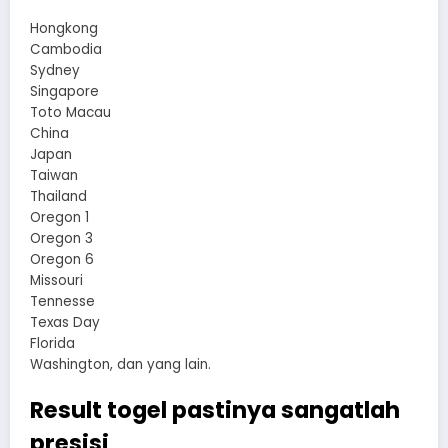
Hongkong
Cambodia
Sydney
Singapore
Toto Macau
China
Japan
Taiwan
Thailand
Oregon 1
Oregon 3
Oregon 6
Missouri
Tennesse
Texas Day
Florida
Washington, dan yang lain.
Result togel pastinya sangatlah
presisi