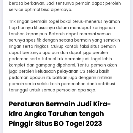
berasa berkawan. Jadi tentunya pemain dapat peroleh
service optimal bisa dipercaya.
Trik ringan bermain togel bakal terus-menerus nyaman
tiap harinya khususnya dalam mendapat keringanan
taruhan kapan pun. Betaruh dapat merasai semua
serunya spesifik dengan secara bermain yang semakin
ringan serta ringkas. Cukup kontak faksi situs pemain
dapat bertanya apa pun dan dapat juga peroleh
pedoman serta tutorial trik bermain judi togel lebih
komplet dan gampang dipahami. Tentu, pemain akan
juga peroleh keluasaan pelayanan CS selalu kasih
pedoman apapun itu bahkan juga dengerin rintihan
pemain serta selalu kasih pemecahan dan kontribusi
terunggul untuk semua persoalan apa saja.
Peraturan Bermain Judi Kira-
kira Angka Taruhan tengah
Pinggir Situs BO Togel 2023