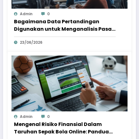
Admin
0
Bagaimana Data Pertandingan
Digunakan untuk Menganalisis Pasar
1X2 di Industri Perjudian
23/06/2026
Admin
0
Mengenal Risiko Finansial Dalam
Taruhan Sepak Bola Online: Panduan