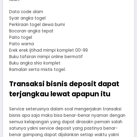
Data code alam
Syair angka togel
Perkiraan togel dewa bumi
Bocoran angka tepat
Paito togel
Paito warna
Erek erek ijtihad mimpi komplet 00-99
Buku tafsiran mimpi online bermotif
Buku angka shio komplet
Ramalan serta mistis togel.
Transaksi bisnis deposit dapat
terjangkau lewat apapun itu
Service seterusnya dalam soal mengerjakan transaksi
bisnis apa saja maka bisa benar-benar nyaman dengan
semua kelapangan yang dapat dirasakn pemain salah
satunya yakni service deposit yang pastinya benar-
benar gampang dapat dijalankan setiap waktu yakni