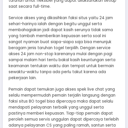
taruhan amat fleksibel yang dapat dilaksanakan setiap
saat secara full-time.
Service akses yang dikasihkan faksi situs yaitu 24 jam
sehari-harinya ialah dengan begitu unggul serta
membahagiakan jadi dapat kasih serunya tidak sama
yang tambah memberikan kepuasan serta soal ini
sangat nyaman buat siapa-siapa saja bisa menunjuk
beragam jenis taruhan togel terpilih. Dengan service
akses 24 jam non-stop karenanya mulai dengan pagi
sampai malam hari tentu bakal kasih keuntungan serta
keamanan tentukan waktu dan tempat untuk bermain
sewaktu-waktu tanpa ada perlu takut karena ada
pekerjaan lain.
Pemain dapat temukan juga akses spek live chat yang
selalu mempermudah pemain terjalin langsung dengan
faksi situs BO togel bisa dipercaya maka dapat selalu
mendapati pelayanan terbaiik yang unggul serta
pastinya memberi kepuasan. Tiap-tiap pemain dapat
peroleh semua servis unggulan dapat dipercaya terlebih
adanya pelayanan CS yang paling ramah, santun serta