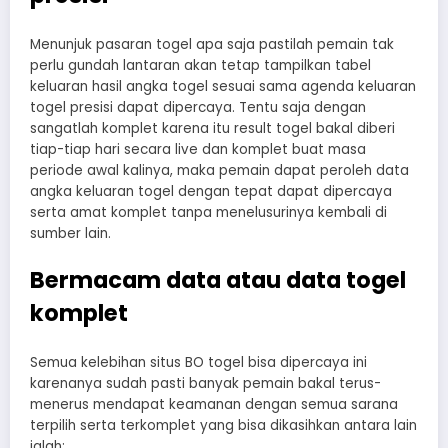
Menunjuk pasaran togel apa saja pastilah pemain tak
perlu gundah lantaran akan tetap tampilkan tabel
keluaran hasil angka togel sesuai sama agenda keluaran
togel presisi dapat dipercaya. Tentu saja dengan
sangatlah komplet karena itu result togel bakal diberi
tiap-tiap hari secara live dan komplet buat masa
periode awal kalinya, maka pemain dapat peroleh data
angka keluaran togel dengan tepat dapat dipercaya
serta amat komplet tanpa menelusurinya kembali di
sumber lain.
Bermacam data atau data togel
komplet
Semua kelebihan situs BO togel bisa dipercaya ini
karenanya sudah pasti banyak pemain bakal terus-
menerus mendapat keamanan dengan semua sarana
terpilih serta terkomplet yang bisa dikasihkan antara lain
ialah: