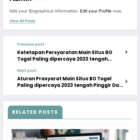
Add your Biographical Information.
Edit your Profile
now.
View All Posts
Previous post
Ketetapan Persyaratan Main Situs BO
Togel Paling dipercaya 2023 tengah
Pinggir Dan Silang Homo Barito Utara
Next post
Aturan Prasyarat Main Situs BO Togel
Paling dipercaya 2023 tengah Pinggir Dan
Silang Homo Palangka Raya
RELATED POSTS