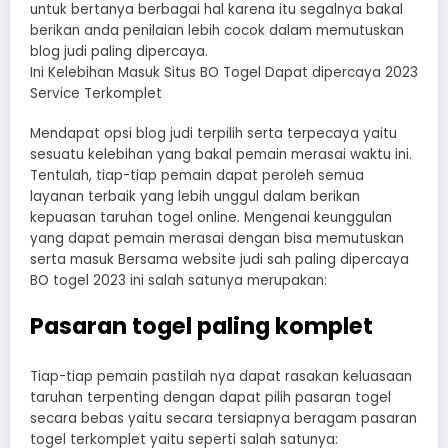
untuk bertanya berbagai hal karena itu segalnya bakal
berikan anda penilaian lebih cocok dalam memutuskan
blog judi paling dipercaya.
Ini Kelebihan Masuk Situs BO Togel Dapat dipercaya 2023
Service Terkomplet
Mendapat opsi blog judi terpilih serta terpecaya yaitu
sesuatu kelebihan yang bakal pemain merasai waktu ini.
Tentulah, tiap-tiap pemain dapat peroleh semua
layanan terbaik yang lebih unggul dalam berikan
kepuasan taruhan togel online. Mengenai keunggulan
yang dapat pemain merasai dengan bisa memutuskan
serta masuk Bersama website judi sah paling dipercaya
BO togel 2023 ini salah satunya merupakan:
Pasaran togel paling komplet
Tiap-tiap pemain pastilah nya dapat rasakan keluasaan
taruhan terpenting dengan dapat pilih pasaran togel
secara bebas yaitu secara tersiapnya beragam pasaran
togel terkomplet yaitu seperti salah satunya: