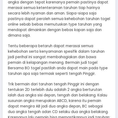
angka dengan tepat karenanya pemain pastinya dapat
merasai semua ketenteraman taruhan tiap harinya
secara lebih nyaman dan aman. Siapa-siapa saja
pastinya dapat peroleh semua kehebohan taruhan togel
online sebab bebas memutuskan type taruhan yang
mendapat dimainkan dengan bebas kapan saja dan
dimana saja.
Tentu beberapa betaruh dapat merasai semua
kehebohan serta kenyamanan spesifik dalam taruhan
jadi perihal ini sangat membahagiakan dan bawa
pemain di kelapangan menang. Bermain judi togel
Bersama BO togel pastilah anda dapat main pada type
taruhan apa saja termask seperti tengah Pinggir.
Trik bermain dari taruhan tengah Pinggir ini dengan
tentukan 2D terlebih dulu adalah 2 angka berturutan
ialah dua angka sisi depan, tengah dan belakang. Kalau
susunan angka merupakan ABCD, karena itu pemain
dapat mengira AB jadi dua angka depan, BC sebagai
dua angka tengah adan CD selaku dua angka belakang.
Karenanya lalu pemain bisa memastikannya jadi taruhan: