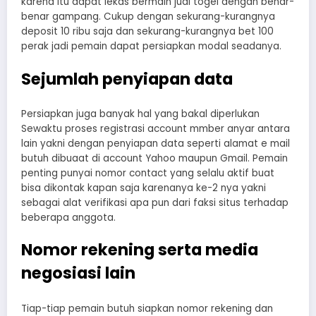
karena itu dapat lekas bermain judi togel dengan benar-
benar gampang. Cukup dengan sekurang-kurangnya
deposit 10 ribu saja dan sekurang-kurangnya bet 100
perak jadi pemain dapat persiapkan modal seadanya.
Sejumlah penyiapan data
Persiapkan juga banyak hal yang bakal diperlukan
Sewaktu proses registrasi account mmber anyar antara
lain yakni dengan penyiapan data seperti alamat e mail
butuh dibuaat di account Yahoo maupun Gmail. Pemain
penting punyai nomor contact yang selalu aktif buat
bisa dikontak kapan saja karenanya ke-2 nya yakni
sebagai alat verifikasi apa pun dari faksi situs terhadap
beberapa anggota.
Nomor rekening serta media
negosiasi lain
Tiap-tiap pemain butuh siapkan nomor rekening dan