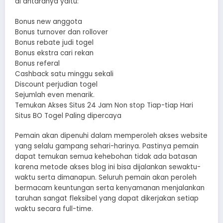
di antaranya yaitu:
Bonus new anggota
Bonus turnover dan rollover
Bonus rebate judi togel
Bonus ekstra cari rekan
Bonus referal
Cashback satu minggu sekali
Discount perjudian togel
Sejumlah even menarik.
Temukan Akses Situs 24 Jam Non stop Tiap-tiap Hari
Situs BO Togel Paling dipercaya
Pemain akan dipenuhi dalam memperoleh akses website
yang selalu gampang sehari-harinya. Pastinya pemain
dapat temukan semua kehebohan tidak ada batasan
karena metode akses blog ini bisa dijalankan sewaktu-
waktu serta dimanapun. Seluruh pemain akan peroleh
bermacam keuntungan serta kenyamanan menjalankan
taruhan sangat fleksibel yang dapat dikerjakan setiap
waktu secara full-time.