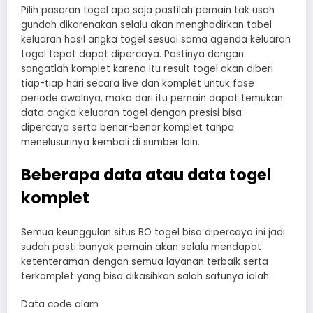
Pilih pasaran togel apa saja pastilah pemain tak usah
gundah dikarenakan selalu akan menghadirkan tabel
keluaran hasil angka togel sesuai sama agenda keluaran
togel tepat dapat dipercaya. Pastinya dengan
sangatlah komplet karena itu result togel akan diberi
tiap-tiap hari secara live dan komplet untuk fase
periode awalnya, maka dari itu pemain dapat temukan
data angka keluaran togel dengan presisi bisa
dipercaya serta benar-benar komplet tanpa
menelusurinya kembali di sumber lain.
Beberapa data atau data togel
komplet
Semua keunggulan situs BO togel bisa dipercaya ini jadi
sudah pasti banyak pemain akan selalu mendapat
ketenteraman dengan semua layanan terbaik serta
terkomplet yang bisa dikasihkan salah satunya ialah:
Data code alam