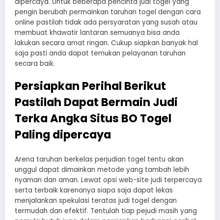
dipercaya. Untuk beberapa pencinta judi togel yang
pengin berubah permainkan taruhan togel dengan cara
online pastilah tidak ada persyaratan yang susah atau
membuat khawatir lantaran semuanya bisa anda
lakukan secara amat ringan. Cukup siapkan banyak hal
saja pasti anda dapat temukan pelayanan taruhan
secara baik.
Persiapkan Perihal Berikut
Pastilah Dapat Bermain Judi
Terka Angka Situs BO Togel
Paling dipercaya
Arena taruhan berkelas perjudian togel tentu akan
unggul dapat dimainkan metode yang tambah lebih
nyaman dan aman. Lewat opsi web-site judi terpercaya
serta terbaik karenanya siapa saja dapat lekas
menjalankan spekulasi teratas judi togel dengan
termudah dan efektif. Tentulah tiap pejudi masih yang