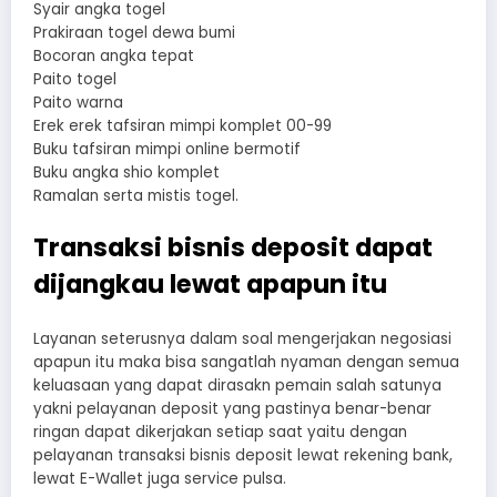
Syair angka togel
Prakiraan togel dewa bumi
Bocoran angka tepat
Paito togel
Paito warna
Erek erek tafsiran mimpi komplet 00-99
Buku tafsiran mimpi online bermotif
Buku angka shio komplet
Ramalan serta mistis togel.
Transaksi bisnis deposit dapat
dijangkau lewat apapun itu
Layanan seterusnya dalam soal mengerjakan negosiasi
apapun itu maka bisa sangatlah nyaman dengan semua
keluasaan yang dapat dirasakn pemain salah satunya
yakni pelayanan deposit yang pastinya benar-benar
ringan dapat dikerjakan setiap saat yaitu dengan
pelayanan transaksi bisnis deposit lewat rekening bank,
lewat E-Wallet juga service pulsa.