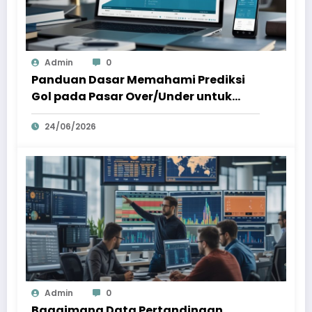
Admin
0
Panduan Dasar Memahami Prediksi
Gol pada Pasar Over/Under untuk
Pemula
24/06/2026
Admin
0
Bagaimana Data Pertandingan