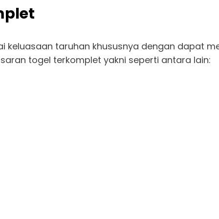
mplet
ai keluasaan taruhan khususnya dengan dapat me
an togel terkomplet yakni seperti antara lain: