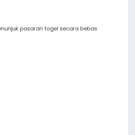
nunjuk pasaran togel secara bebas