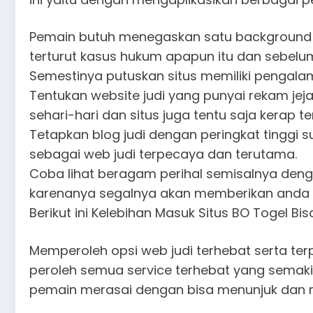
Pemain butuh menegaskan satu background w
terturut kasus hukum apapun itu dan sebelum
Semestinya putuskan situs memiliki pengalam
Tentukan website judi yang punyai rekam jeja
sehari-hari dan situs juga tentu saja kerap
Tetapkan blog judi dengan peringkat tinggi s
sebagai web judi terpecaya dan terutama.
Coba lihat beragam perihal semisalnya den
karenanya segalnya akan memberikan anda pe
Berikut ini Kelebihan Masuk Situs BO Togel B
Memperoleh opsi web judi terhebat serta ter
peroleh semua service terhebat yang semaki
pemain merasai dengan bisa menunjuk dan ma