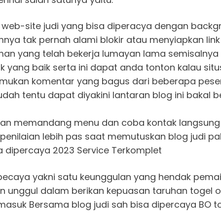
eb-site judi yang bisa diperacya dengan backg
nya tak pernah alami blokir atau menyiapkan link 
an yang telah bekerja lumayan lama semisalnya i
k yang baik serta ini dapat anda tonton kalau situ
 temukan komentar yang bagus dari beberapa peser
udah tentu dapat diyakini lantaran blog ini bakal 
gan memandang menu dan coba kontak langsung f
nilaian lebih pas saat memutuskan blog judi pal
isa dipercaya 2023 Service Terkomplet
pecaya yakni satu keunggulan yang hendak pemain
n unggul dalam berikan kepuasan taruhan togel on
suk Bersama blog judi sah bisa dipercaya BO to