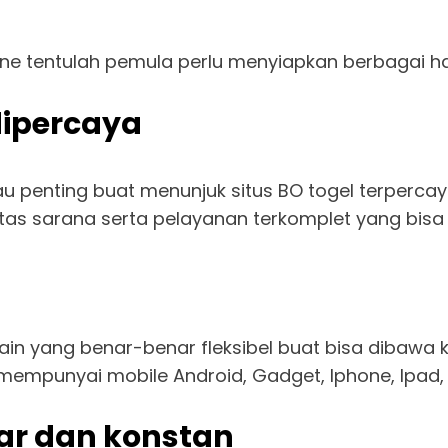
nline tentulah pemula perlu menyiapkan berbagai h
dipercaya
 penting buat menunjuk situs BO togel terperca
as sarana serta pelayanan terkomplet yang bisa 
in yang benar-benar fleksibel buat bisa dibawa
mempunyai mobile Android, Gadget, Iphone, Ipad, 
car dan konstan