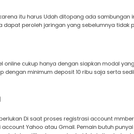
karena itu harus Udah ditopang ada sambungan int
 dapat peroleh jaringan yang sebelumnya tidak pe
el online cukup hanya dengan siapkan modal yang
p dengan minimum deposit 10 ribu saja serta sedi
a
perlukan Di saat proses registrasi account mmber
di account Yahoo atau Gmail. Pemain butuh punyai