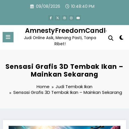
Skip
09/08/2026
10:48:41 PM
to
content
AmnestyFreedomCandles
Judi Online Asik, Menang Pasti, Tanpa
Ribet!
Sensasi Grafis 3D Tembak Ikan –
Mainkan Sekarang
Home
Judi Tembak Ikan
Sensasi Grafis 3D Tembak Ikan – Mainkan Sekarang