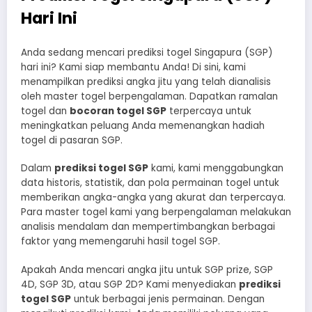
Hari Ini
Anda sedang mencari prediksi togel Singapura (SGP)
hari ini? Kami siap membantu Anda! Di sini, kami
menampilkan prediksi angka jitu yang telah dianalisis
oleh master togel berpengalaman. Dapatkan ramalan
togel dan
bocoran togel SGP
terpercaya untuk
meningkatkan peluang Anda memenangkan hadiah
togel di pasaran SGP.
Dalam
prediksi togel SGP
kami, kami menggabungkan
data historis, statistik, dan pola permainan togel untuk
memberikan angka-angka yang akurat dan terpercaya.
Para master togel kami yang berpengalaman melakukan
analisis mendalam dan mempertimbangkan berbagai
faktor yang memengaruhi hasil togel SGP.
Apakah Anda mencari angka jitu untuk SGP prize, SGP
4D, SGP 3D, atau SGP 2D? Kami menyediakan
prediksi
togel SGP
untuk berbagai jenis permainan. Dengan