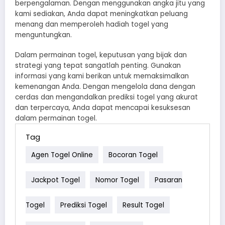
berpengalaman. Dengan menggunakan angka jitu yang
kami sediakan, Anda dapat meningkatkan peluang
menang dan memperoleh hadiah togel yang
menguntungkan.
Dalam permainan togel, keputusan yang bijak dan
strategi yang tepat sangatlah penting. Gunakan
informasi yang kami berikan untuk memaksimalkan
kemenangan Anda. Dengan mengelola dana dengan
cerdas dan mengandalkan prediksi togel yang akurat
dan terpercaya, Anda dapat mencapai kesuksesan
dalam permainan togel.
Tag
Agen Togel Online
Bocoran Togel
Jackpot Togel
Nomor Togel
Pasaran
Togel
Prediksi Togel
Result Togel