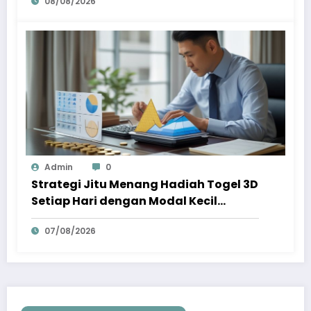
08/08/2026
Admin
0
Strategi Jitu Menang Hadiah Togel 3D
Setiap Hari dengan Modal Kecil
Secara Bertanggung Jawab
07/08/2026