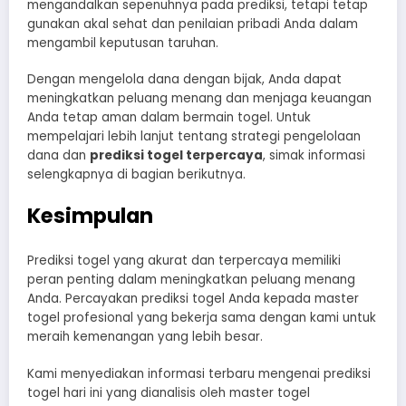
mengandalkan sepenuhnya pada prediksi, tetapi tetap
gunakan akal sehat dan penilaian pribadi Anda dalam
mengambil keputusan taruhan.
Dengan mengelola dana dengan bijak, Anda dapat
meningkatkan peluang menang dan menjaga keuangan
Anda tetap aman dalam bermain togel. Untuk
mempelajari lebih lanjut tentang strategi pengelolaan
dana dan
prediksi togel terpercaya
, simak informasi
selengkapnya di bagian berikutnya.
Kesimpulan
Prediksi togel yang akurat dan terpercaya memiliki
peran penting dalam meningkatkan peluang menang
Anda. Percayakan prediksi togel Anda kepada master
togel profesional yang bekerja sama dengan kami untuk
meraih kemenangan yang lebih besar.
Kami menyediakan informasi terbaru mengenai prediksi
togel hari ini yang dianalisis oleh master togel