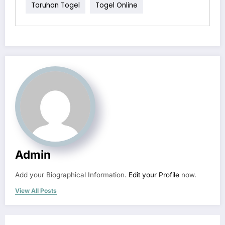
Taruhan Togel
Togel Online
Admin
Add your Biographical Information.
Edit your Profile
now.
View All Posts