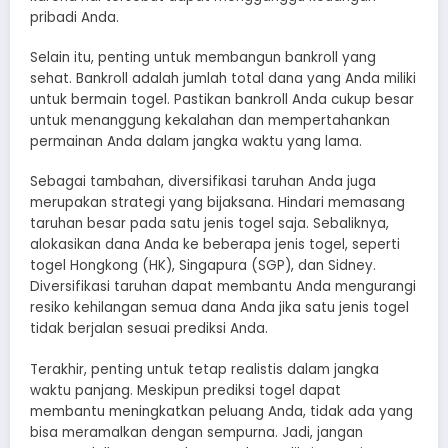
pribadi Anda.
Selain itu, penting untuk membangun bankroll yang
sehat. Bankroll adalah jumlah total dana yang Anda miliki
untuk bermain togel. Pastikan bankroll Anda cukup besar
untuk menanggung kekalahan dan mempertahankan
permainan Anda dalam jangka waktu yang lama.
Sebagai tambahan, diversifikasi taruhan Anda juga
merupakan strategi yang bijaksana. Hindari memasang
taruhan besar pada satu jenis togel saja. Sebaliknya,
alokasikan dana Anda ke beberapa jenis togel, seperti
togel Hongkong (HK), Singapura (SGP), dan Sidney.
Diversifikasi taruhan dapat membantu Anda mengurangi
resiko kehilangan semua dana Anda jika satu jenis togel
tidak berjalan sesuai prediksi Anda.
Terakhir, penting untuk tetap realistis dalam jangka
waktu panjang. Meskipun prediksi togel dapat
membantu meningkatkan peluang Anda, tidak ada yang
bisa meramalkan dengan sempurna. Jadi, jangan