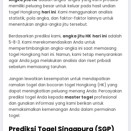
memiliki peluang besar untuk keluar pada hasil undian
togel Hongkong
hari ini
. Kami menggunakan analisis
statistik, pola angka, dan faktor-faktor lainnya untuk
menentukan angka-angka jitu tersebut.
Berdasarkan prediksi kami,
angka jitu HK
hari ini
adalah
5-8-3. Kami merekomendasikan Anda untuk
mempertimbangkan angka-angka ini saat memasang
togel Hongkong hari ini. Namun, kami tetap menyarankan
agar Anda juga melakukan analisis dan riset pribadi
sebelum memasang taruhan.
Jangan lewatkan kesempatan untuk mendapatkan
ramalan togel dan bocoran togel Hongkong (HK) yang
dapat meningkatkan peluang menang Anda. Percayakan
prediksi togel Anda kepada
master togel
profesional
dan gunakan informasi yang kami berikan untuk
memaksimalkan kemenangan Anda dalam permainan
togel.
Prediksi Togel Singapura (SGP)