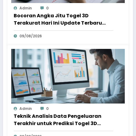
Admin
0
Bocoran Angka Jitu Togel 3D
Terakurat Hari Ini Update Terbaru
2026: Prediksi Dan Analisis Akurat
09/08/2026
Admin
0
Teknik Analisis Data Pengeluaran
Terakhir untuk Prediksi Togel 3D
Akurat dan Terukur