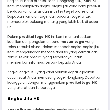
Bagian ini berisi prediksi togel Hongkong (HK)
hari ini
.
Kami menampilkan angka-angka jitu yang kami prediksi
berdasarkan analisis dari
master togel
profesional.
Dapatkan ramalan togel dan bocoran togel untuk
memperoleh peluang menang yang lebih baik di pasar
HK.
Dalam
prediksi togel HK
ini, kami memanfaatkan
keahlian dan pengalaman para
master togel
yang
telah terbukti akurat dalam menebak angka-angka jitu.
Kami menggunakan metode analisis yang cermat dan
teknik-teknik prediksi yang terpercaya untuk
memberikan informasi terbaik kepada Anda.
Angka-angka jitu yang kami berikan dapat dijadikan
acuan saat Anda memasang togel Hongkong. Dapatkan
keunggulan dengan menggunakan
prediksi togel HK
yang akurat dan terpercaya.
Angka Jitu HK
Angka jitu HK
adalah angka-angka yang kami prediksi