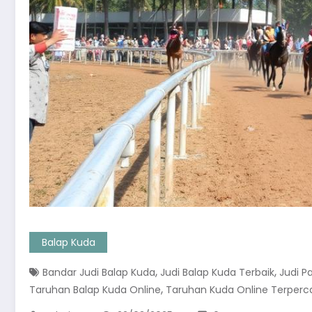
Balap Kuda
,
,
Bandar Judi Balap Kuda
Judi Balap Kuda Terbaik
Judi P
,
Taruhan Balap Kuda Online
Taruhan Kuda Online Terperc