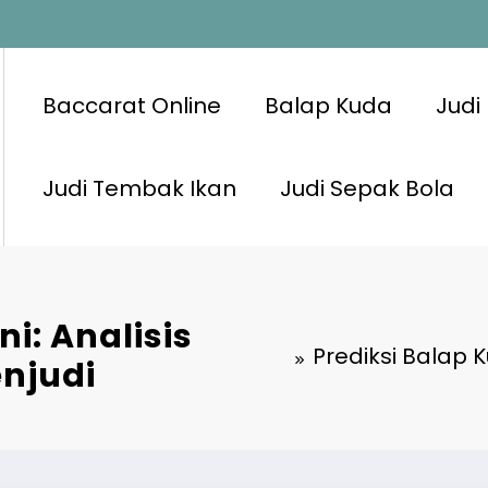
Baccarat Online
Balap Kuda
Judi
Judi Tembak Ikan
Judi Sepak Bola
ni: Analisis
Prediksi Balap K
enjudi