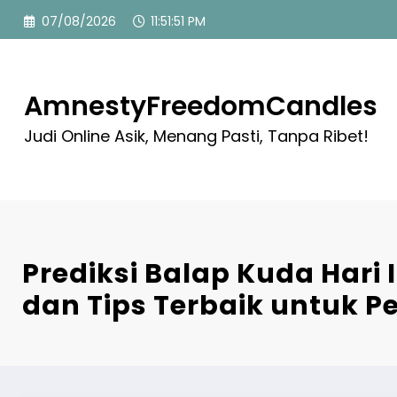
Skip
07/08/2026
11:51:53 PM
to
content
AmnestyFreedomCandles
Judi Online Asik, Menang Pasti, Tanpa Ribet!
Prediksi Balap Kuda Hari I
dan Tips Terbaik untuk P