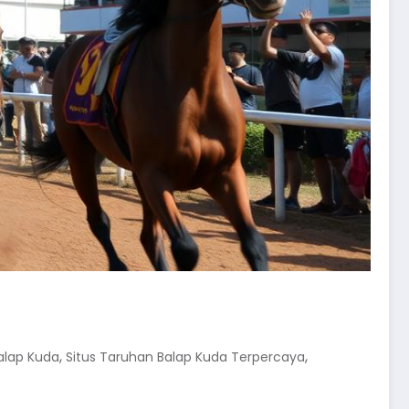
,
,
Balap Kuda
Situs Taruhan Balap Kuda Terpercaya