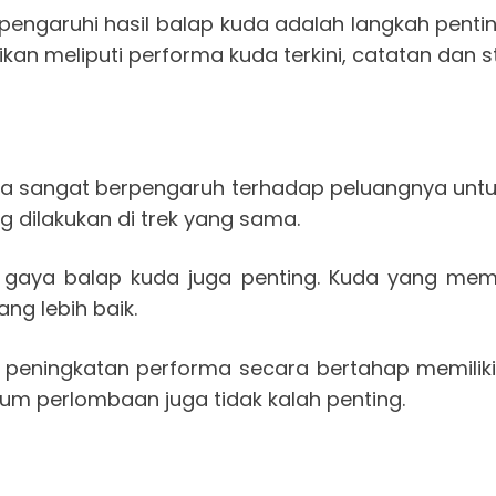
pengaruhi hasil balap kuda adalah langkah pent
 meliputi performa kuda terkini, catatan dan stati
 sangat berpengaruh terhadap peluangnya untu
g dilakukan di trek yang sama.
gaya balap kuda juga penting. Kuda yang memili
g lebih baik.
eningkatan performa secara bertahap memiliki 
um perlombaan juga tidak kalah penting.