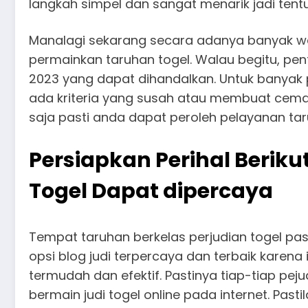
langkah simpel dan sangat menarik jadi tent
Manalagi sekarang secara adanya banyak we
permainkan taruhan togel. Walau begitu, pen
2023 yang dapat dihandalkan. Untuk banyak p
ada kriteria yang susah atau membuat cemas
saja pasti anda dapat peroleh pelayanan tar
Persiapkan Perihal Beriku
Togel Dapat dipercaya
Tempat taruhan berkelas perjudian togel pa
opsi blog judi terpercaya dan terbaik karena
termudah dan efektif. Pastinya tiap-tiap pe
bermain judi togel online pada internet. Past