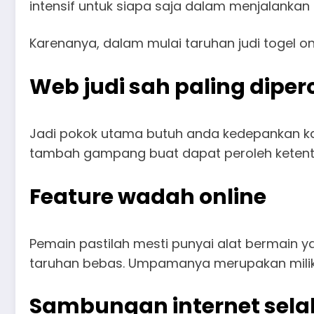
intensif untuk siapa saja dalam menjalankan p
Karenanya, dalam mulai taruhan judi togel on
Web judi sah paling dipe
Jadi pokok utama butuh anda kedepankan kala
tambah gampang buat dapat peroleh ketenter
Feature wadah online
Pemain pastilah mesti punyai alat bermain 
taruhan bebas. Umpamanya merupakan miliki 
Sambungan internet sela