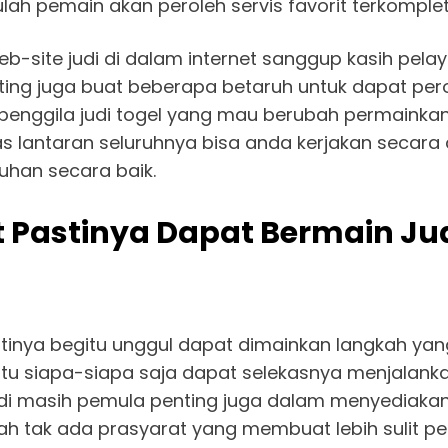
ulah pemain akan peroleh servis favorit terkomple
b-site judi di dalam internet sanggup kasih pe
ting juga buat beberapa betaruh untuk dapat pero
enggila judi togel yang mau berubah permainkan 
 lantaran seluruhnya bisa anda kerjakan secara 
uhan secara baik.
t Pastinya Dapat Bermain Ju
stinya begitu unggul dapat dimainkan langkah ya
 itu siapa-siapa saja dapat selekasnya menjalankan
judi masih pemula penting juga dalam menyediakan
ilah tak ada prasyarat yang membuat lebih sulit pe