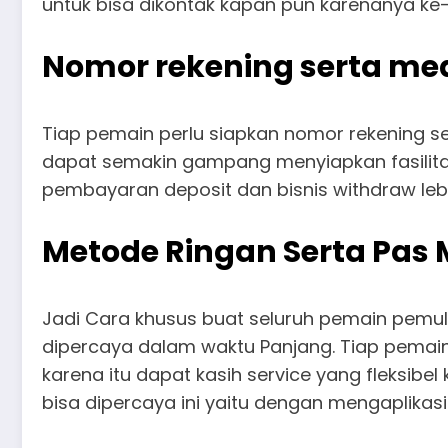
untuk bisa dikontak kapan pun karenanya ke-2
Nomor rekening serta medi
Tiap pemain perlu siapkan nomor rekening se
dapat semakin gampang menyiapkan fasilitas
pembayaran deposit dan bisnis withdraw le
Metode Ringan Serta Pas 
Jadi Cara khusus buat seluruh pemain pemul
dipercaya dalam waktu Panjang. Tiap pemai
karena itu dapat kasih service yang fleksi
bisa dipercaya ini yaitu dengan mengaplikas