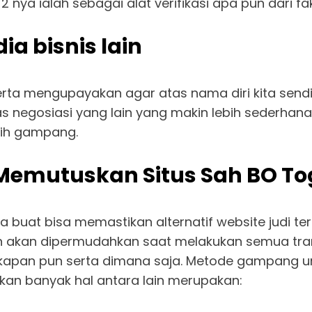
 nya ialah sebagai alat verifikasi apa pun dari fa
a bisnis lain
rta mengupayakan agar atas nama diri kita sendir
 negosiasi yang lain yang makin lebih sederhana 
bih gampang.
Memutuskan Situs Sah BO To
a buat bisa memastikan alternatif website judi t
n akan dipermudahkan saat melakukan semua tran
bel kapan pun serta dimana saja. Metode gampang 
ikan banyak hal antara lain merupakan: