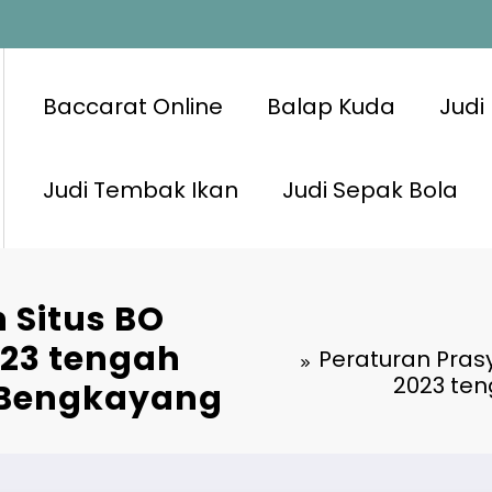
Baccarat Online
Balap Kuda
Judi
Judi Tembak Ikan
Judi Sepak Bola
 Situs BO
023 tengah
Peraturan Prasy
2023 ten
o Bengkayang