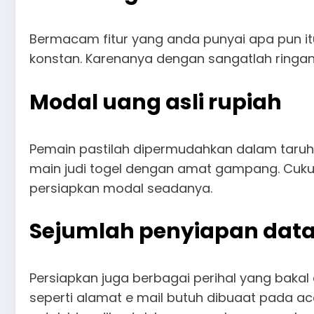
Bermacam fitur yang anda punyai apa pun itu 
konstan. Karenanya dengan sangatlah ringan 
Modal uang asli rupiah
Pemain pastilah dipermudahkan dalam taruha
main judi togel dengan amat gampang. Cukup
persiapkan modal seadanya.
Sejumlah penyiapan dat
Persiapkan juga berbagai perihal yang baka
seperti alamat e mail butuh dibuaat pada a