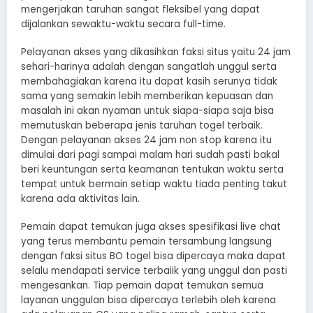
mengerjakan taruhan sangat fleksibel yang dapat
dijalankan sewaktu-waktu secara full-time.
Pelayanan akses yang dikasihkan faksi situs yaitu 24 jam
sehari-harinya adalah dengan sangatlah unggul serta
membahagiakan karena itu dapat kasih serunya tidak
sama yang semakin lebih memberikan kepuasan dan
masalah ini akan nyaman untuk siapa-siapa saja bisa
memutuskan beberapa jenis taruhan togel terbaik.
Dengan pelayanan akses 24 jam non stop karena itu
dimulai dari pagi sampai malam hari sudah pasti bakal
beri keuntungan serta keamanan tentukan waktu serta
tempat untuk bermain setiap waktu tiada penting takut
karena ada aktivitas lain.
Pemain dapat temukan juga akses spesifikasi live chat
yang terus membantu pemain tersambung langsung
dengan faksi situs BO togel bisa dipercaya maka dapat
selalu mendapati service terbaiik yang unggul dan pasti
mengesankan. Tiap pemain dapat temukan semua
layanan unggulan bisa dipercaya terlebih oleh karena