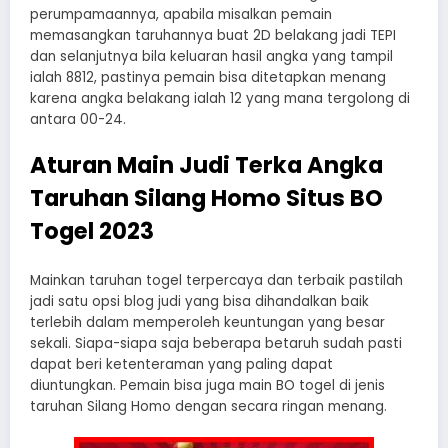
perumpamaannya, apabila misalkan pemain
memasangkan taruhannya buat 2D belakang jadi TEPI
dan selanjutnya bila keluaran hasil angka yang tampil
ialah 8812, pastinya pemain bisa ditetapkan menang
karena angka belakang ialah 12 yang mana tergolong di
antara 00-24.
Aturan Main Judi Terka Angka
Taruhan Silang Homo Situs BO
Togel 2023
Mainkan taruhan togel terpercaya dan terbaik pastilah
jadi satu opsi blog judi yang bisa dihandalkan baik
terlebih dalam memperoleh keuntungan yang besar
sekali. Siapa-siapa saja beberapa betaruh sudah pasti
dapat beri ketenteraman yang paling dapat
diuntungkan. Pemain bisa juga main BO togel di jenis
taruhan Silang Homo dengan secara ringan menang.