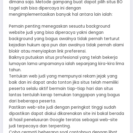
dimana saja. Metode gampang buat dapat pilih situs BO
togel sah bisa dipercaya ini dengan
mengimplementasikan banyak hal antara lain ialah:
Pemain penting menegaskan sesuatu background
website judi yang bisa diperacya yakni dengan
background yang bagus awalnya tidak pernah terturut
kejadian hukum apa pun dan awalnya tidak pernah alami
blokir atau menyiapkan link preferensi.
Baiknya putuskan situs profesional yang telah bekerja
lumayan lama umpamanya ialah sepanjang kira-kira lima
tahun.
Tentukan web judi yang mempunyai rekam jejak yang
baik dan ini dapat anda tonton jika situs telah memiliki
peserta selalu aktif bermain tiap-tiap hari dan situs
lantas tentulah kerap temukan tanggapan yang bagus
dari beberapa peserta.
Pastikan web-site judi dengan peringkat tinggi sudah
dipastikan dapat diakui dikarenakan site ini bakal berada
di hasil penelusuran Google teratas sebagai web-site
judi terpecaya dan terpenting.
Coba cermati beberapa soal contohnya dengan lihat