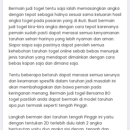
Bermain judi togel tentu saja ialah memasangkan angka
dengan tepat sebagai halnya sesuai sama keluaran hasil
angka togel pada pasaran yang di ikuti. Buat bermain
judi togel kira-kira angka dengan cara tepat karenanya
pemain sudah pasti dapat merasai semua kenyamanan
taruhan sehari-harinya yang lebih nyaman dan aman.
Siapa-siapa saja pastinya dapat peroleh semua
kehebohan taruhan togel online sebab bebas menunjuk
jenis taruhan yang mendapat dimainkan dengan cara
bebas kapan saja dan dimana saja.
Tentu beberapa betaruh dapat merasai semua serunya
dan keamanan spesifik dalam taruhan jadi masalah ini
akan membahagiakan dan bawa pemain pada
keringanan menang. Bermain judi togel Bersama BO
togel pastilah anda dapat bermain di model taruhan
apa pun termask seperti tengah Pinggir.
Langkah bermain dari taruhan tengah Pinggir ini yaitu
dengan tentukan 2D terlebih dulu ialah 2 angka
berturutan yaitu dua angka sisi depan, tengah dan