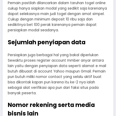
Pemain pastilah dilancarkan dalam taruhan togel online
cukup hanya siapkan modal yang sedikit saja karenanya
dapat selekasnya main judi togel dengan amat simpel.
Cukup dengan minimum deposit 10 ribu saja dan
sedikitnya bet 100 perak karenanya pemain dapat
persiapkan modal seadanya.
Sejumlah penyiapan data
Persiapkan juga berbagai hal yang bakal diperlukan
Sewaktu proses register account mmber anyar antara
lain yaitu dengan penyiapan data seperti alamat e mail
butuh dibuaat di account Yahoo maupun Gmail. Pemain
pun butuh miliki nomor contact yang selalu aktif buat
bisa dikontak kapan pun karena itu ke-2 nya ialah
sebagai alat verifikasi apa pun dari faksi situs pada
banyak peserta.
Nomor rekening serta media
bisnis lain