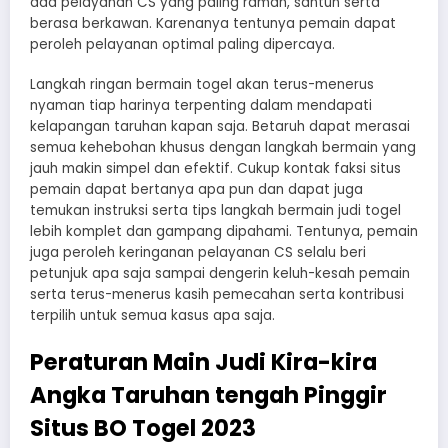
ada pelayanan CS yang paling ramah, santun serta
berasa berkawan. Karenanya tentunya pemain dapat
peroleh pelayanan optimal paling dipercaya.
Langkah ringan bermain togel akan terus-menerus
nyaman tiap harinya terpenting dalam mendapati
kelapangan taruhan kapan saja. Betaruh dapat merasai
semua kehebohan khusus dengan langkah bermain yang
jauh makin simpel dan efektif. Cukup kontak faksi situs
pemain dapat bertanya apa pun dan dapat juga
temukan instruksi serta tips langkah bermain judi togel
lebih komplet dan gampang dipahami. Tentunya, pemain
juga peroleh keringanan pelayanan CS selalu beri
petunjuk apa saja sampai dengerin keluh-kesah pemain
serta terus-menerus kasih pemecahan serta kontribusi
terpilih untuk semua kasus apa saja.
Peraturan Main Judi Kira-kira
Angka Taruhan tengah Pinggir
Situs BO Togel 2023