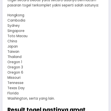
togel secara bebas yaitu secara adanya bermacam
pasaran togel terkomplet yakni seperti salah satunya:
Hongkong
Cambodia
Sydney
Singapore
Toto Macau
China
Japan
Taiwan
Thailand
Oregon 1
Oregon 3
Oregon 6
Missouri
Tennesse
Texas Day
Florida
Washington, serta yang lain.
Result togel pastinya amat