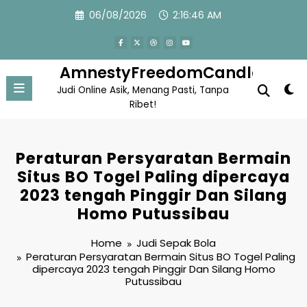
Skip
06/08/2026
2:16:47 AM
to
content
AmnestyFreedomCandles
Judi Online Asik, Menang Pasti, Tanpa
Ribet!
Peraturan Persyaratan Bermain
Situs BO Togel Paling dipercaya
2023 tengah Pinggir Dan Silang
Homo Putussibau
Home
Judi Sepak Bola
Peraturan Persyaratan Bermain Situs BO Togel Paling
dipercaya 2023 tengah Pinggir Dan Silang Homo
Putussibau