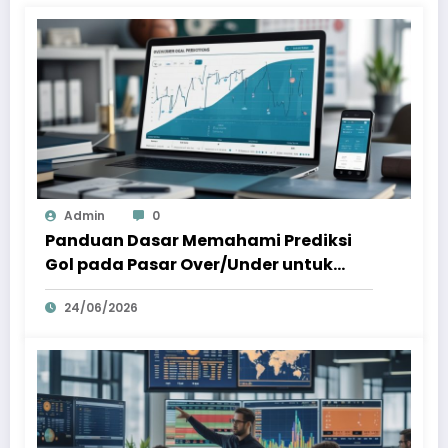
Admin
0
Panduan Dasar Memahami Prediksi
Gol pada Pasar Over/Under untuk
Pemula
24/06/2026