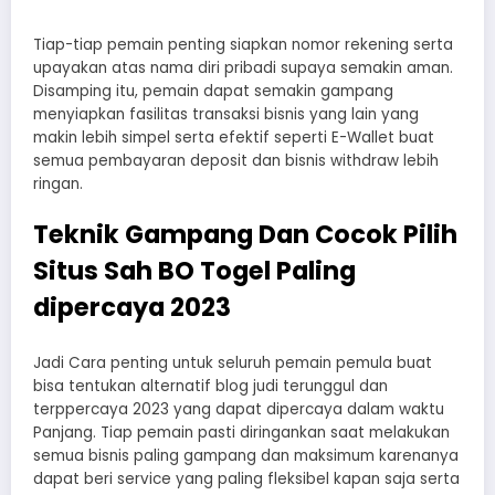
Tiap-tiap pemain penting siapkan nomor rekening serta
upayakan atas nama diri pribadi supaya semakin aman.
Disamping itu, pemain dapat semakin gampang
menyiapkan fasilitas transaksi bisnis yang lain yang
makin lebih simpel serta efektif seperti E-Wallet buat
semua pembayaran deposit dan bisnis withdraw lebih
ringan.
Teknik Gampang Dan Cocok Pilih
Situs Sah BO Togel Paling
dipercaya 2023
Jadi Cara penting untuk seluruh pemain pemula buat
bisa tentukan alternatif blog judi terunggul dan
terppercaya 2023 yang dapat dipercaya dalam waktu
Panjang. Tiap pemain pasti diringankan saat melakukan
semua bisnis paling gampang dan maksimum karenanya
dapat beri service yang paling fleksibel kapan saja serta